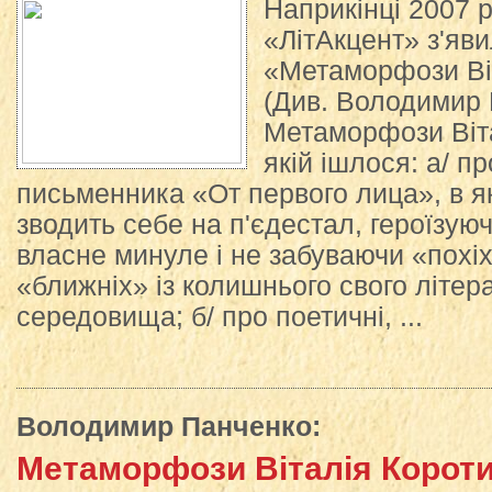
Наприкінці 2007 р
«ЛітАкцент» з'яв
«Метаморфози Ві
(Див. Володимир 
Метаморфози Віта
якій ішлося: а/ п
письменника «От первого лица», в як
зводить себе на п'єдестал, героїзую
власне минуле і не забуваючи «похіх
«ближніх» із колишнього свого літер
середовища; б/ про поетичні, ...
Володимир Панченко
:
Метаморфози Віталія Корот