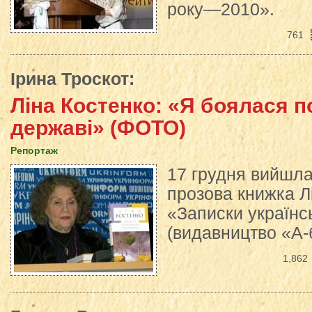
року—2010».
761
Ірина Троскот
:
Ліна Костенко: «Я боялася 
державі» (ФОТО)
Репортаж
17 грудня вийшла
прозова книжка Л
«Записки україн
(видавництво «А-б
1,862