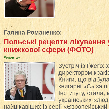
Галина Романенко
:
Польські рецепти лікування 
книжкової сфери (ФОТО)
Репортаж
Зустріч із Ґжеґо
директором краків
Книги, що відбул
книгарні «Є» за 
Інституту, стала,
українських «люд
найцікавіших із серії «Європейськи