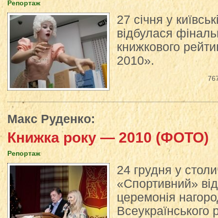
Репортаж
27 січня у київськ
відбулася фіналь
книжкового рейти
2010».
76
Макс Руденко
:
Книжка року — 2010 (ФОТО)
Репортаж
24 грудня у стол
«Спортивний» від
церемонія нагоро
Всеукраїнського 