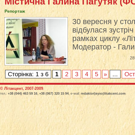
Містична Галина Пагутяк (Ф
Репортаж
30 вересня у сто
відбулася зустріч
рамках циклу «Лі
Модератор - Гали
28
Сторінка: 1 з 6
1
2
3
4
5
»
...
Ост
© Літакцент, 2007-2009
.
тел.:
+38 (044) 463 59 16
,
+38 (067) 320 15 94
, е-маіl:
redaktor(вухо)litakcent.com