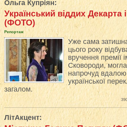
Ольга Купріян
:
Український віддих Декарта 
(ФОТО)
Репортаж
Уже сама затишна
цього року відбу
вручення премії і
Сковороди, могла
напрочуд вдалою
української пере
загалом.
39
ЛітАкцент
: