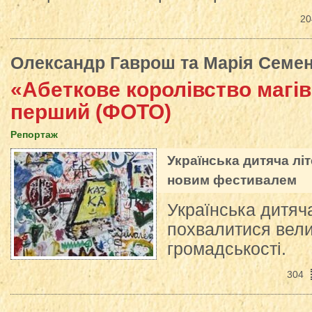
20
Олександр Гаврош
та
Марія Семе
«Абеткове королівство магів 
перший (ФОТО)
Репортаж
Українська дитяча лі
новим фестивалем
Українська дитяч
похвалитися вели
громадськості.
304