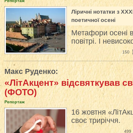
Репортаж
Ліричні нотатки з ХХ
поетичної осені
Метафори осені в
повітрі. І невисок
150
Макс Руденко
:
«ЛітАкцент» відсвяткував св
(ФОТО)
Репортаж
16 жовтня «ЛітАк
своє триріччя.
499