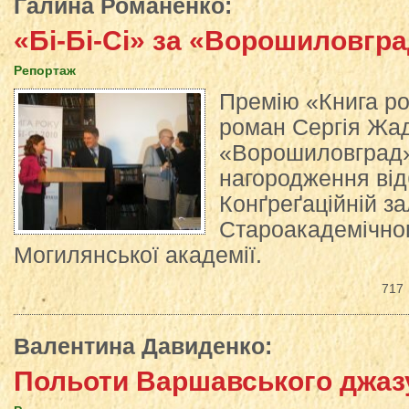
Галина Романенко
:
«Бі-Бі-Сі» за «Ворошиловгр
Репортаж
Премію «Книга рок
роман Сергія Жа
«Ворошиловград»
нагородження від
Конґреґаційній за
Староакадемічног
Могилянської академії.
717
Валентина Давиденко
:
Польоти Варшавського джаз