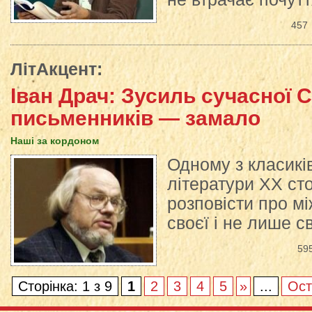
457
ЛітАкцент
:
Іван Драч: Зусиль сучасної 
письменників — замало
Наші за кордоном
Одному з класиків
літератури ХХ сто
розповісти про м
своєї і не лише св
59
Сторінка: 1 з 9
1
2
3
4
5
»
...
Ост