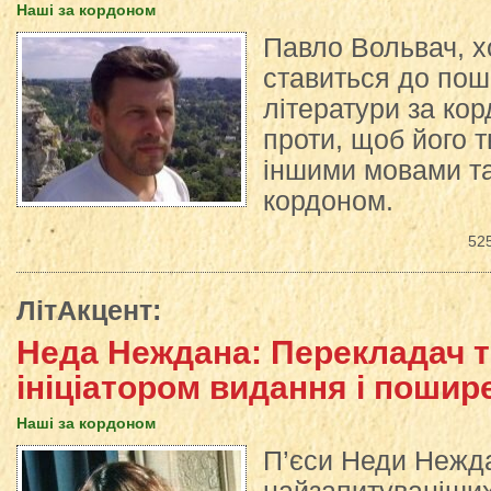
Наші за кордоном
Павло Вольвач, х
ставиться до пош
літератури за кор
проти, щоб його 
іншими мовами та
кордоном.
52
ЛітАкцент
:
Неда Неждана: Перекладач 
ініціатором видання і пошир
Наші за кордоном
П’єси Неди Неждан