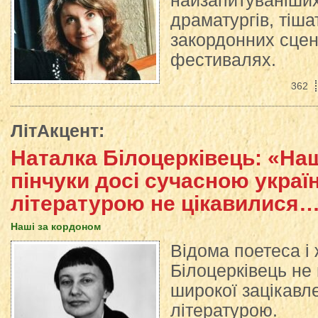
найзапитуваніши
драматургів, тіша
закордонних сцен
фестивалях.
362
ЛітАкцент
:
Наталка Білоцерківець: «Наш
пінчуки досі сучасною укра
літературою не цікавилися
Наші за кордоном
Відома поетеса і
Білоцерківець не
широкої зацікавл
літературою.