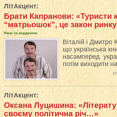
ЛітАкцент
:
Брати Капранови: «Туристи 
“матрьошок”, це закон ринк
Наші за кордоном
Віталій і Дмитро
що українська кн
насамперед украї
потім виходити н
17
ЛітАкцент
:
Оксана Луцишина: «Літерату
своєму політична річ…»