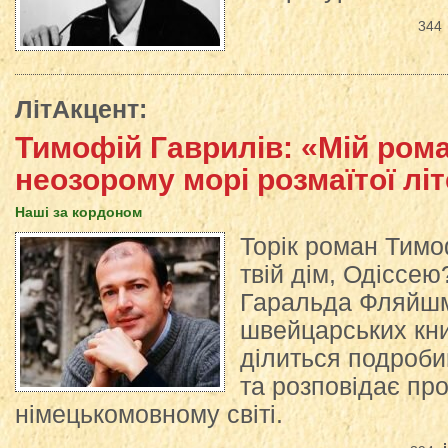
344
ЛітАкцент
:
Тимофій Гаврилів: «Мій рома
неозорому морі розмаїтої лі
Наші за кордоном
Торік роман Тимо
твій дім, Одіссею
Гаральда Фляйшм
швейцарських кн
ділиться подроби
та розповідає про
німецькомовному світі.