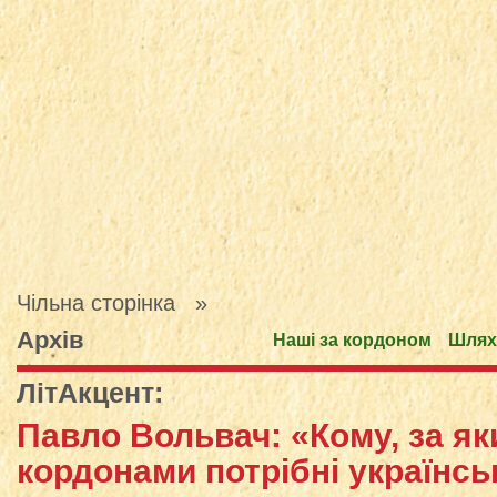
Чільна сторінка
»
Архів
Наші за кордоном
Шлях
ЛітАкцент
:
Павло Вольвач: «Кому, за я
кордонами потрібні українськ