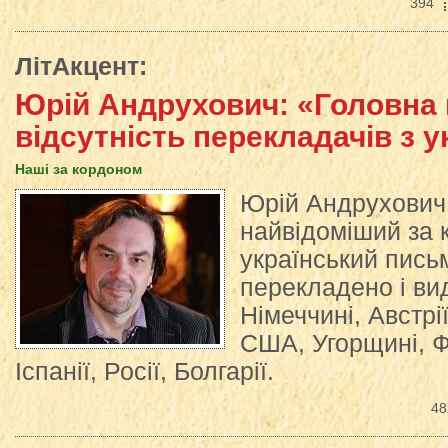
394
ЛітАкцент
:
Юрій Андрухович: «Головна
відсутність перекладачів з у
Наші за кордоном
Юрій Андрухович
найвідоміший за 
український пись
перекладено і ви
Німеччині, Австрії
США, Угорщині, Фі
Іспанії, Росії, Болгарії.
48