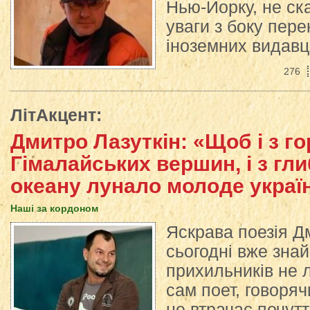
Нью-Йорку, не ск
уваги з боку пере
іноземних видавц
276
ЛітАкцент
:
Дмитро Лазуткін: «Щоб і з г
Гімалайських вершин, і з гл
океану лунало молоде украї
Наші за кордоном
Яскрава поезія Д
сьогодні вже зна
прихильників не л
сам поет, говоряч
не втрачає почутт