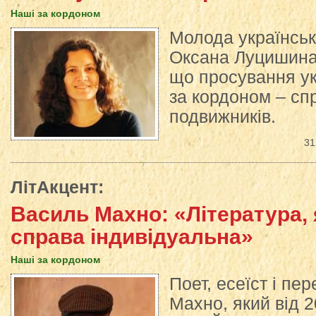
Наші за кордоном
Молода українсь
Оксана Луцишина 
що просування ук
за кордоном – сп
подвижників.
31
ЛітАкцент
:
Василь Махно: «Література, 
справа індивідуальна»
Наші за кордоном
Поет, есеїст і пе
Махно, який від 