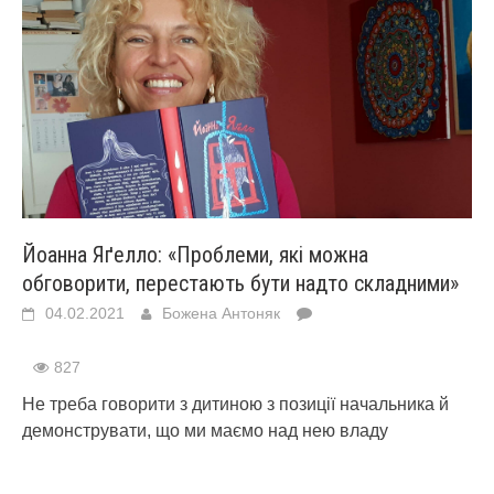
Йоанна Яґелло: «Проблеми, які можна
обговорити, перестають бути надто складними»
04.02.2021
Божена Антоняк
827
Не треба говорити з дитиною з позиції начальника й
демонструвати, що ми маємо над нею владу