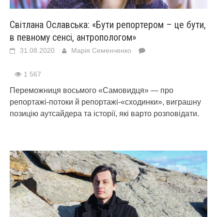
Світлана Ославська: «Бути репортером – це бути,
в певному сенсі, антропологом»
31.08.2020
Марія Семенченко
1 567
Переможниця восьмого «Самовидця» — про
репортажі-потоки й репортажі-«сходинки», виграшну
позицію аутсайдера та історії, які варто розповідати.