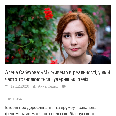
Алена Сабухова: «Ми живемо в реальності, у якій
часто транслюються чудернацькі речі»
17.12.2020
Анна Сєдих
1 054
Історія про дорослішання та дружбу, позначена
феноменами магічного польсько-білоруського