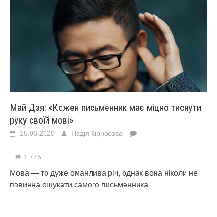
Май Дзя: «Кожен письменник має міцно тиснути
руку своїй мові»
15.06.2020
Надія Кірносова
1 775
Мова — то дуже оманлива річ, однак вона ніколи не
повинна ошукати самого письменника