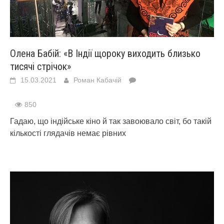
Олена Бабій: «В Індії щороку виходить близько
тисячі стрічок»
15.03.2021
Роман Кабачій
850
Гадаю, що індійське кіно й так завоювало світ, бо такій
кількості глядачів немає рівних