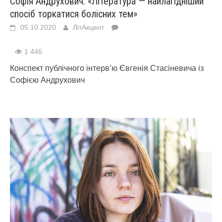
Софія Андрухович: «Література — найлагідніший
спосіб торкатися болісних тем»
05.10.2020
ЛітАкцент
1 446
Конспект публічного інтерв’ю Євгенія Стасіневича із
Софією Андрухович