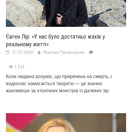
Євген Лір: «У нас було достатньо жахів у
реальному житті»
17.07.2020
Марічка Панфьорова
1 511
Коли людина розуміє, що приречена на смерть, і
водночас намагається творити — це значно
жахливіше за хтонічних монстрів із далеких зір