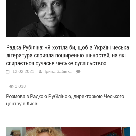
Радка Рубіліна: «Я хотіла би, щоб в Україні чеська
література сприяла поширенню цінностей, на які
спирається сучасне чеське суспільство»
12.02.2021
Ірина Забіяка
1 038
Розмова з Радкою Рубіліною, директоркою Чеського
центру в Києві