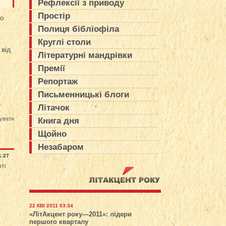
Рефлексії з приводу
Простір
до
Полиця бібліофіла
Круглі столи
 від
Літературні мандрівки
Премії
Репортаж
Письменницькі блоги
Літачок
увати
Книга дня
Щойно
Незабаром
1:27
нті
22 КВІ 2011 03:34
«ЛітАкцент року—2011»: лідери
першого кварталу