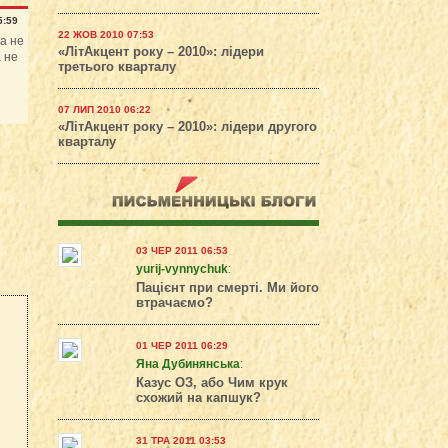
5:59
22 ЖОВ 2010 07:53
а не
«ЛітАкцент року – 2010»: лідери
а не
третього кварталу
07 ЛИП 2010 06:22
«ЛітАкцент року – 2010»: лідери другого
кварталу
03 ЧЕР 2011 06:53
yurij-vynnychuk
:
Пацієнт при смерті. Ми його
втрачаємо?
01 ЧЕР 2011 06:29
Яна Дубинянська
:
Казус ОЗ, або Чим крук
схожий на капшук?
31 ТРА 2011 03:53