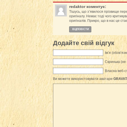
redaktor
коментує:
Тішусь, що з’явилося прізвище пер
оригіналу. Немає тоді чого критикув
оригіналів. Прикро, що в нас це с
ВІДПОВІCТИ
Додайте свій відгук
Ім’я (обов’язк
Скринька (не 
Власна веб-с
Ви можете використовувати аватари
GRAVAT