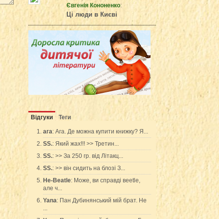
Євгенія Кононенко
:
Ці люди в Києві
Відгуки
Теги
ага
: Ага. Де можна купити книжку? Я...
SS.
: Який жах!!! >> Третин...
SS.
: >> За 250 гр. від Літакц...
SS.
: >> він сидить на блозі З...
Не-Bеаtle
: Може, ви справді вееtle,
але ч...
Yana
: Пан Дубинянський мій брат. Не
...