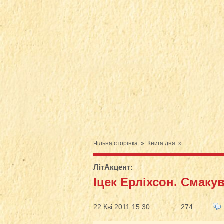
Чільна сторінка
»
Книга дня
»
ЛітАкцент
:
Іцек Ерліхсон. Смаку
22 Кві 2011 15:30
274