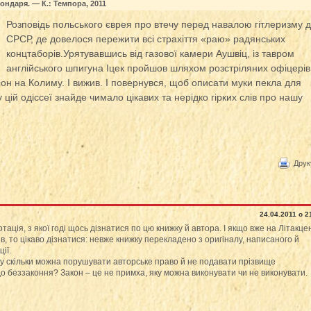
ондаря. — К.: Темпора, 2011
Розповідь польського єврея про втечу перед навалою гітлеризму 
СРСР, де довелося пережити всі страхіття «раю» радянських
концтаборів.
Урятувавшись від газової камери Аушвіц, із тавром
англійського шпигуна Іцек пройшов шляхом розстріляних офіцерів
он на Колиму. І вижив. І повернувся, щоб описати муки пекла для
 цій одіссеї знайде чимало цікавих та нерідко гірких слів про нашу
Друк
24.04.2011 о 2
ція, з якої годі щось дізнатися по цю книжку й автора. І якщо вже на Літакце
в, то цікаво дізнатися: невже книжку перекладено з оригіналу, написаного й
ії.
у скільки можна порушувати авторське право й не подавати прізвище
о беззаконня? Закон – це не примха, яку можна виконувати чи не виконувати.