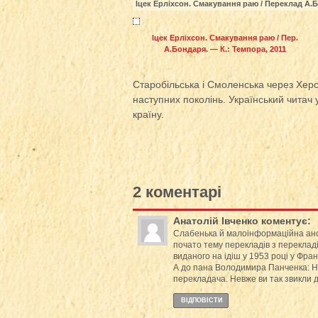
Іцек Ерліхсон. Смакування раю / Переклад А.Б
Іцек Ерліхсон. Смакування раю / Пер.
А.Бондаря. — К.: Темпора, 2011
Старобільська і Смоленська через Херс
наступних поколінь. Український читач у
країну.
2 коментарі
Анатолій Івченко
коментує:
Слабенька й малоінформаційна анота
почато тему перекладів з перекладі
виданого на ідіш у 1953 році у Франц
А до пана Володимира Панченка: Н
перекладача. Невже ви так звикли д
ВІДПОВІCТИ