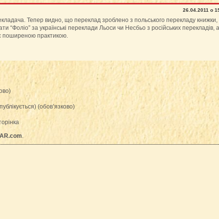
26.04.2011 о 1
екладача. Тепер видно, що переклад зроблено з польського перекладу книжки, 
ати “Фоліо” за українські переклади Льоси чи Несбьо з російських перекладів, 
тає поширеною практикою.
ово)
публікується) (обов’язково)
торінка
AR.com
.