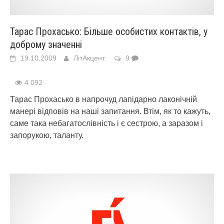
Тарас Прохасько: Більше особистих контактів, у
доброму значенні
19.10.2009
ЛітАкцент
9
4 092
Тарас Прохасько в напрочуд лапідарно лаконічній
манері відповів на наші запитання. Втім, як то кажуть,
саме така небагатослівність і є сестрою, а заразом і
запорукою, таланту.