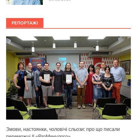
РЕПОРТАЖІ
Змови, настоянки, чоловічі сльози: про що писали
переможці ІІ «ProМинулого»