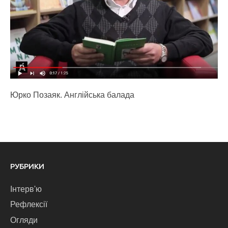
Юрко Позаяк. Англійська балада
РУБРИКИ
Інтерв'ю
Рефлексії
Огляди