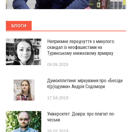
БЛОГИ
Неприємне передчуття з минулого:
скандал із неофашистами на
Туринському книжковому ярмарку
09.05.2019
Думокплетіння: міркування про «Бесіди
п(р)одумки» Андрія Содомори
17.04.2019
Університет. Довіра: про плагіат по-
чеськи
26.02.2019