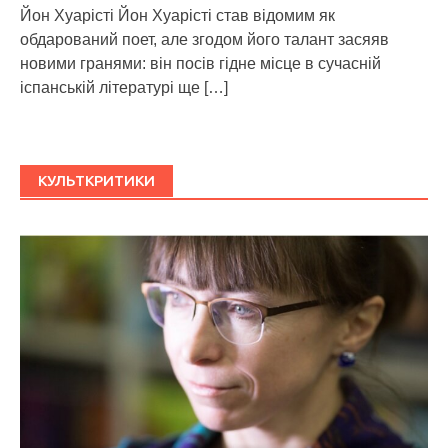
Йон Хуарісті Йон Хуарісті став відомим як
обдарований поет, але згодом його талант засяяв
новими гранями: він посів гідне місце в сучасній
іспанській літературі ще
[…]
КУЛЬТКРИТИКИ