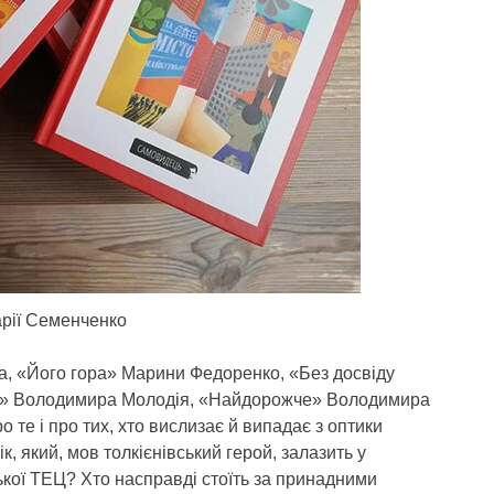
рії Семенченко
а, «Його гора» Марини Федоренко, «Без досвіду
то» Володимира Молодія, «Найдорожче» Володимира
о те і про тих, хто вислизає й випадає з оптики
к, який, мов толкієнівський герой, залазить у
ської ТЕЦ? Хто насправді стоїть за принадними