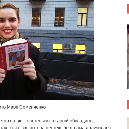
ото Марії Семенченко
тно на цю, товстеньку і в гарній обкладинці,
ах, хоча, звісно, і на неї теж, бо ж сама долучилася