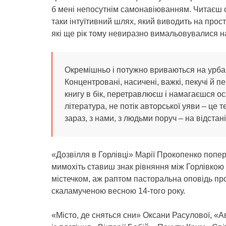
б мені непосутнім самонавіюванням. Читаєш с
таки інтуїтивний шлях, який виводить на прос
які ще рік тому невиразно вимальовувалися на
Окремішньо і потужно вриваються на урбан
Концентровані, насичені, важкі, пекучі й пе
книгу в бік, перетравлюєш і намагаєшся о
література, не потік авторської уяви – це т
зараз, з нами, з людьми поруч – на відстані
«Дозвілля в Горлівці» Марії Прокопенко попе
мимохіть ставиш знак рівняння між Горлівкою
містечком, аж раптом пасторальна оповідь пр
скаламученою весною 14-того року.
«Місто, де сняться сни» Оксани Расулової, «А