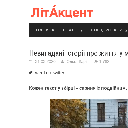
Skip
to
content
ГОЛОВНА
СТАТТІ
СПЕЦПРОЕКТИ
Невигадані історії про життя у м
31.03.2020
Ольга Карі
1 762
Tweet on twitter
Кожен текст у збірці – скриня із подвійним,