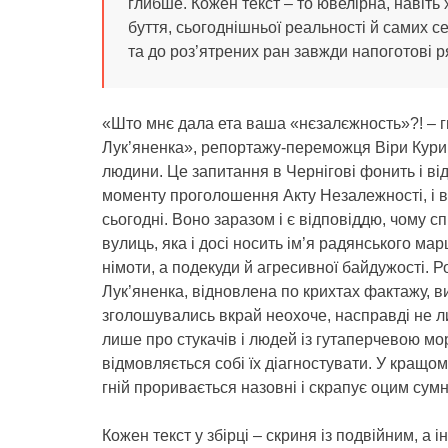
глибше. Кожен текст – то ювелірна, навіть
буття, сьогоднішньої реальності й самих се
та до роз’ятрених ран завжди напоготові р
«Што мнє дала ета ваша «нєзалєжность»?! – гн
Лук’яненка», репортажу-переможця Віри Курик
людини. Це запитання в Чернігові фонить і в
моменту проголошення Акту Незалежності, і 
сьогодні. Воно заразом і є відповіддю, чому 
вулиць, яка і досі носить ім’я радянського м
німоти, а подекуди й агресивної байдужості. Р
Лук’яненка, відновлена по крихтах фактажу, ви
зголошувались вкрай неохоче, насправді не лиш
лише про стукачів і людей із гутаперчевою мора
відмовляється собі їх діагностувати. У кращом
гній проривається назовні і скрапує оцим су
Кожен текст у збірці – скриня із подвійним, а 