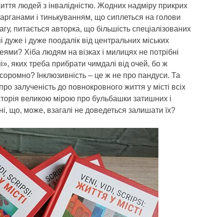
иття людей з інвалідністю. Жодних надміру прикрих
тарганами і тинькуванням, що сиплеться на голови
агу, питається авторка, що більшість спеціалізованих
і дуже і дуже поодалік від центральних міських
еями? Хіба людям на візках і милицях не потрібні
ші», яких треба прибрати чимдалі від очей, бо ж
соромно? Інклюзивність – це ж не про пандуси. Та
ро залученість до повнокровного життя у місті всіх
історія великою мірою про бульбашки затишних і
нні, що, може, взагалі не доведеться залишати їх?