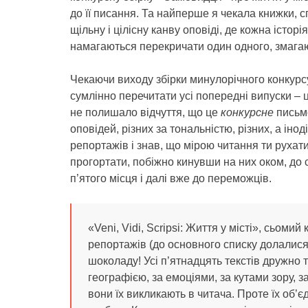
до її писання. Та найперше я чекала книжки, с
щільну і цілісну канву оповіді, де кожна історі
намагаються перекричати один одного, змагаюч
Чекаючи виходу збірки минулорічного конкур
сумлінно перечитати усі попередні випуски – ц
не полишало відчуття, що це
конкурсне
письмо
оповідей, різних за тональністю, різних, а інод
репортажів і знав, що мірою читання ти рухатим
прогортати, побіжно кинувши на них оком, до
п’ятого місця і далі вже до переможців.
«Veni, Vidi, Scripsi: Життя у місті», сьоми
репортажів (до основного списку долалися 
шоколаду! Усі п’ятнадцять текстів дружно т
географією, за емоціями, за кутами зору, 
вони їх викликають в читача. Проте їх об’є