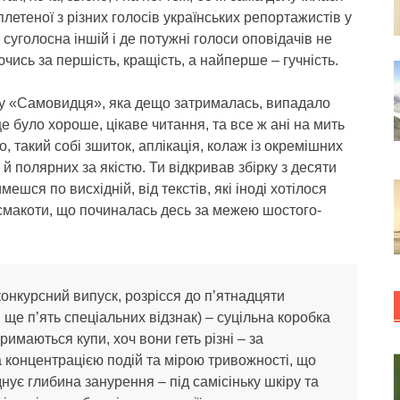
плетеної з різних голосів українських репортажистів у
я суголосна іншій і де потужні голоси оповідачів не
ись за першість, кращість, а найперше – гучність.
су «Самовидця», яка дещо затрималась, випадало
е було хороше, цікаве читання, та все ж ані на мить
, такий собі зшиток, аплікація, колаж із окремішних
і й полярних за якістю. Ти відкривав збірку з десяти
ешся по висхідній, від текстів, які іноді хотілося
 смакоти, що починалась десь за межею шостого-
й конкурсний випуск, розрісся до п’ятнадцяти
ще п’ять спеціальних відзнак) – суцільна коробка
римаються купи, хоч вони геть різні – за
за концентрацією подій та мірою тривожності, що
днує глибина занурення – під самісіньку шкіру та