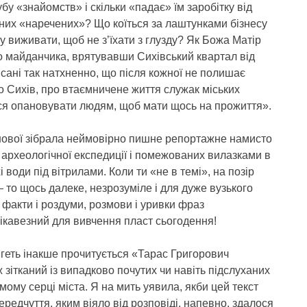
бу «знайомств» і скільки «падає» їм заробітку від
них «наречених»? Що коїться за лаштунками бізнесу
виживати, щоб не з’їхати з глузду? Як Божа Матір
о майданчика, врятувавши Сихівський квартал від
исані так натхненно, що після кожної не полишає
о Сихів, про втаємничене життя служак міських
ься опановувати людям, щоб мати щось на прожиття».
унової зібрала неймовірно пишне репортажне намисто
с археологічної експедиції і помежованих вилазками в
хі води під вітрилами. Коли ти «не в темі», на позір
 то щось далеке, незрозуміле і для дуже вузького
р, факти і роздуми, розмови і уривки фраз
ікавезний для вивчення пласт сьогодення!
 геть інакше прочитується «Тарас Григорович
зітканий із випадково почутих чи навіть підслуханих
ому серці міста. Я на мить уявила, якби цей текст
редчуття, яким віяло від розповіді, напевно, здалося