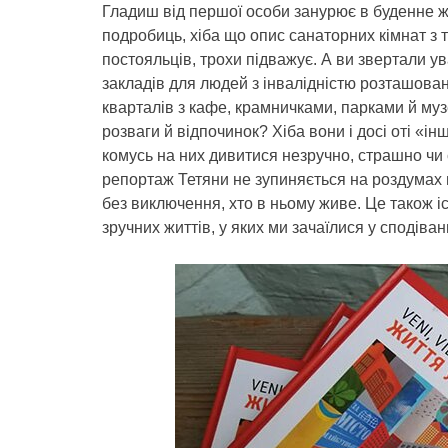
Гладиш від першої особи занурює в буденне ж
подробиць, хіба що опис санаторних кімнат з 
постояльців, трохи підважує. А ви звертали ув
закладів для людей з інвалідністю розташован
кварталів з кафе, крамничками, парками й муз
розваги й відпочинок? Хіба вони і досі оті «ін
комусь на них дивитися незручно, страшно чи 
репортаж Тетяни не зупиняється на роздумах п
без виключення, хто в ньому живе. Це також 
зручних життів, у яких ми зачаїлися у сподіва