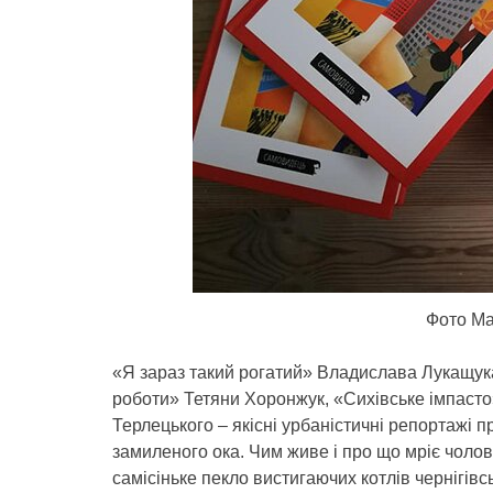
Фото Ма
«Я зараз такий рогатий» Владислава Лукащук
роботи» Тетяни Хоронжук, «Сихівське імпас
Терлецького – якісні урбаністичні репортажі пр
замиленого ока. Чим живе і про що мріє чолові
самісіньке пекло вистигаючих котлів чернігів