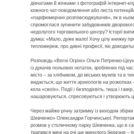
дівчатами й жінками з фотографій інтернет-клу
кожного чат-повідомлення або листа потенцій
«парфюмерних розповсюджувачів», як в ньому 
спромоглася зупинити забудовників дворовог
недолугого торговельного центру? Історії вип
думка: «Мало, дуже мало! Хочу цілу книжку пр
тепломереж, про дивні професії, які доводит
Розповідь «Вогні Огріні» Ольги Петренко-Це
із дукачів польових нотаток, зроблених під ча
місто – за хлібчиком, до міських музеїв та в ти
видається, що життя археологів на розкопках –
кола «своїх». Події і безподієвіть, тиша і гамі
нашаровуються, спресовуються і утворюють ц
Через майже річну затримку із виходом збірки
Шевченко» Олександри Горчинської. Репортаж 
розмов у столичному парку Шевченка, що в сам
трапився мені на очі ще минулого березня – пе