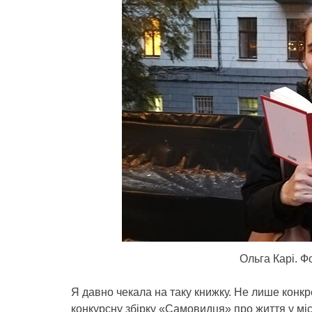
Ольга Карі. Ф
Я давно чекала на таку книжку. Не лише конкре
конкурсну збірку «Самовидця» про життя у міст