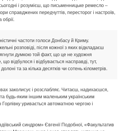
ьогодні і розумієш, що письменницьке ремесло –
тори справджених передчуттів, пересторог і настроїв,
 обрії.
істичні частоти голоси Донбасу й Криму.
кельні розповіді, після кожної з яких відкладаєш
сягнути думкою той факт, що це не художня
е, що відбулося і відбувається насправді, тут,
 долоні та за кілька десятків чи сотень кілометрів.
рвах заколисує і розслабляє. Читаєш, надихаєшся,
 та будь-яким іншим маленьким українським
о Горлівку уривається автоматною чергою і
вдіївський синдром» Євгенії Подобної, «Факультатив