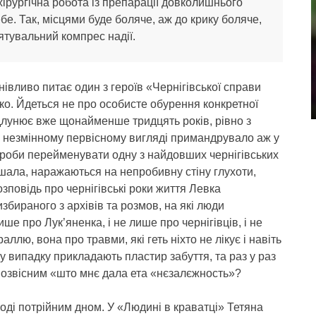
 хірургічна робота із препарації довколишнього
бе. Так, місцями буде боляче, аж до крику боляче,
ятувальний компрес надії.
івливо питає один з героїв «Чернігівської справи
о. Йдеться не про особисте обурення конкретної
ідлунює вже щонайменше тридцять років, рівно з
в незмінному первісному вигляді примандрувало аж у
спроби перейменувати одну з найдовших чернігівських
аршала, наражаються на непробивну стіну глухоти,
озповідь про чернігівські роки життя Левка
збираного з архівів та розмов, на які люди
е про Лук’яненка, і не лише про чернігівців, і не
ллю, вона про травми, які геть ніхто не лікує і навіть
у випадку прикладають пластир забуття, та раз у раз
мнозвісним «што мнє дала ета «нєзалєжность»?
іноді потрійним дном. У «Людині в краватці» Тетяна