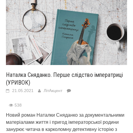
Наталка Сняданко. Перше слідство імператриці
(УРИВОК)
21.05.2021
ЛітАкцент
538
Новий роман Наталки Сняданко за документальними
матеріалами життя і пригод імператорської родини
занурює читача в карколомну детективну історію з