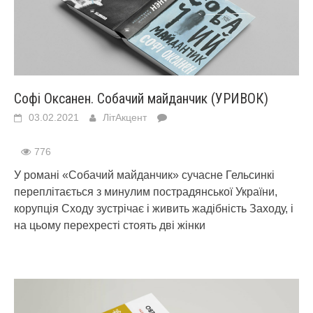
Софі Оксанен. Собачий майданчик (УРИВОК)
03.02.2021
ЛітАкцент
776
У романі «Собачий майданчик» сучасне Гельсинкі
переплітається з минулим пострадянської України,
корупція Сходу зустрічає і живить жадібність Заходу, і
на цьому перехресті стоять дві жінки