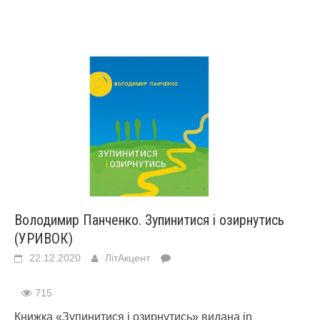
Володимир Панченко. Зупинитися і озирнутись
(УРИВОК)
22.12.2020
ЛітАкцент
715
Книжка «Зупинитися і озирнутись» видана in