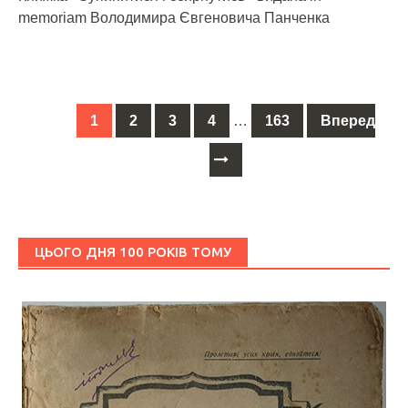
memoriam Володимира Євгеновича Панченка
1
2
3
4
…
163
Вперед
Posts
navigation
ЦЬОГО ДНЯ 100 РОКІВ ТОМУ