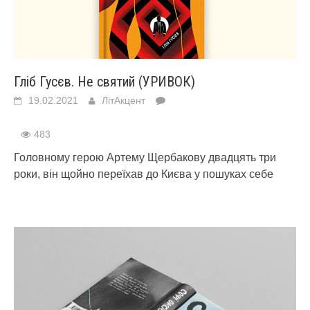
Гліб Гусєв. Не святий (УРИВОК)
19.02.2021
ЛітАкцент
483
Головному герою Артему Щербакову двадцять три
роки, він щойно переїхав до Києва у пошуках себе