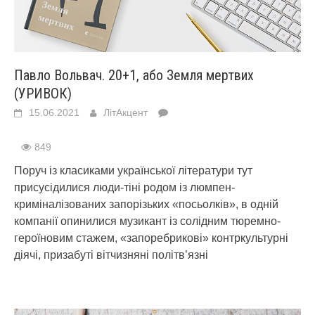
Павло Вольвач. 20+1, або Земля мертвих
(УРИВОК)
15.06.2021
ЛітАкцент
849
Поруч із класиками української літератури тут
присусідилися люди-тіні родом із люмпен-
криміналізованих запорізьких «посьолків», в одній
компанії опинилися музикант із солідним тюремно-
героїновим стажем, «запоребрикові» контркультурні
діячі, призабуті вітчизняні політв’язні