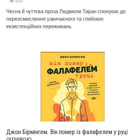
558
Чесна й чуттєва проза Людмили Таран спонукає до
переосмислення узвичаєного та глибоких
екзистенційних переживань
Джон Бірмінгем. Він помер із фалафелем у руці