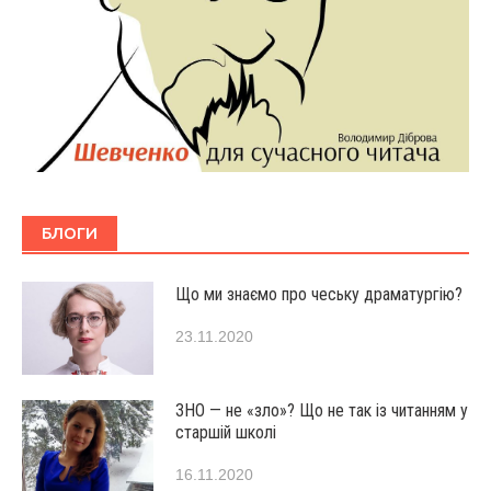
БЛОГИ
Що ми знаємо про чеську драматургію?
23.11.2020
ЗНО — не «зло»? Що не так із читанням у
старшій школі
16.11.2020