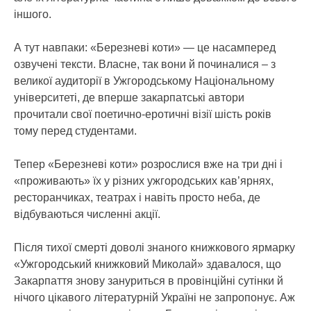
іншого.
А тут навпаки: «Березневі коти» — це насамперед
озвучені тексти. Власне, так вони й починалися – з
великої аудиторії в Ужгородському Національному
університеті, де вперше закарпатські автори
прочитали свої поетично-еротичні візії шість років
тому перед студентами.
Тепер «Березневі коти» розрослися вже на три дні і
«проживають» їх у різних ужгородських кав’ярнях,
ресторанчиках, театрах і навіть просто неба, де
відбуваються численні акції.
Після тихої смерті доволі знаного книжкового ярмарку
«Ужгородський книжковий Миколай» здавалося, що
Закарпаття знову зануриться в провінційні сутінки й
нічого цікавого літературній Україні не запропонує. Аж