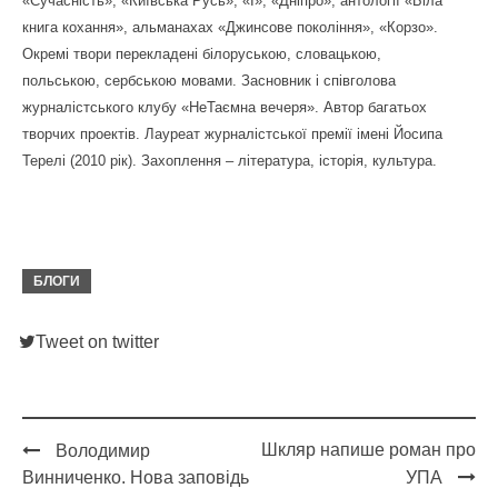
«Сучасність», «Київська Русь», «Ї», «Дніпро», антології «Біла
книга кохання», альманахах «Джинсове покоління», «Корзо».
Окремі твори перекладені білоруською, словацькою,
польською, сербською мовами. Засновник і співголова
журналістського клубу «НеТаємна вечеря». Автор багатьох
творчих проектів. Лауреат журналістської премії імені Йосипа
Терелі (2010 рік). Захоплення – література, історія, культура.
БЛОГИ
Tweet on twitter
Шкляр напише роман про
Володимир
Post
Винниченко. Нова заповідь
УПА