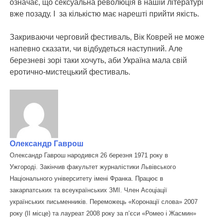
означає, що сексуальна революція в нашій літературі
вже позаду. І за кількістю має нарешті прийти якість.
Закриваючи черговий фестиваль, Вік Коврей не може
напевно сказати, чи відбудеться наступний. Але
березневі зорі таки хочуть, аби Україна мала свій
еротично-мистецький фестиваль.
Олександр Гаврош
Олександр Гаврош народився 26 березня 1971 року в
Ужгороді. Закінчив факультет журналістики Львівського
Національного університету імені Франка. Працює в
закарпатських та всеукраїнських ЗМІ. Член Асоціації
українських письменників. Переможець «Коронації слова» 2007
року (ІІ місце) та лауреат 2008 року за п’єси «Ромео і Жасмин»