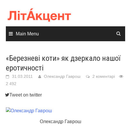
Skip
to
content
Main Menu
«Березневі коти» як дзеркало нашої
еротичності
31.03.2011
Олександр Гаврош
2 коментарі
2 492
Tweet on twitter
Олександр Гаврош