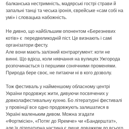
балканська нестримність, мадярські гострі страви й
запальні танці та чеська іронія, єврейське «сам собі на
умі» і словацька набожність.
Не дивно, що найбільшим опонентом «Березневих
котів» є передвеликодній піст. Це визнають і самі
організатори фесту.
Але вони мають залізний контраргумент: коти не
винні. Що вдієш, коли нявчання на вулицях Ужгорода
розпочинається із першими сонячними променями.
Природа бере своє, не питаючи ні в кого дозволу.
Тож фестиваль у найменшому обласному центрі
України продовжує жити, дивуючи посвячених у
довколафестивальну кухню. Бо літературні фестивалі
у провінції все одно продовжують залишатися в
Україні маленьким дивом. Можна згадати
«Фортмісію», «Потяг до Яремче» чи «Бандерштат»,
але їх літературна частина є лише доважком до всього