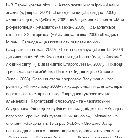
і «В Парижі красне літо…». Автор поетичних збірок «Фалічні
знаки» («Дніпро», 2004), «Тіло лучниці» («Піраміда», 2006),
«Коньяк з дощем»(«Факт», 2009); публіцистичних книжок «Моя
р-р-революція» («Карпатська вежа», 2005), «Закарпатське
століття: ХХ інтерв’ю», («Мистецька лінія», 2006) «Владика
Мілан: «Свобода – це можливість обирати добро»
(«Карпатська вежа», 2009); «Точка перетину» («Грані-Т», 2009);
дитячих повістей «Неймовірні пригоди Івана Сили, найдужчої
людини світу» («Видавництво Старого Лева», 2007), «Пригоди
тричі славного розбійника Пинті» («Видавництво Старого
Лева», 2008). Остання стала лауреатом Всеукраїнського
рейтингу «Книжка року-2008» як краще видання для школярів
середнього та старшого віку. Упорядник гумористичних
альманахів «Карпатський словоблуд» та «Карпатський
блудослов». Упорядник публіцистичних дайджестів: «Украдена
перемога: хроніка найбрутальніших виборів», «Мукачівська
епопея», «Закарпаття: 15 справ УСБУ», «Михайло Заяць --
наша людина в кіно». Також твори друкувалися в часописах