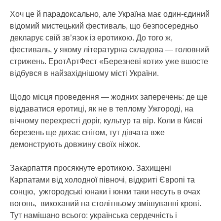
Хоч це й парадоксально, але Україна має один-єдиний
відомий мистецький фестиваль, що безпосередньо
декларує свій зв’язок із еротикою.
До того ж,
фестиваль, у якому літературна складова — головний
стрижень. ЕротАртФест «Березневі коти» уже вшосте
відбувся в найзахіднішому місті України.
Щодо місця проведення — жодних заперечень: де ще
віддаватися еротиці, як не в теплому Ужгороді, на
вічному перехресті доріг, культур та вір. Коли в Києві
березень ще дихає снігом, тут дівчата вже
демонструють довжину своїх ніжок.
Закарпаття просякнуте еротикою. Захищені
Карпатами від холодної півночі, відкриті Європі та
сонцю, ужгородські юнаки і юнки таки несуть в очах
вогонь, викоханий на столітньому змішуванні крові.
Тут намішано всього: українська сердечність і