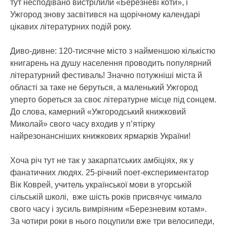
тут несподівано вистрілили «Березневі коти», і
Ужгород знову засвітився на щорічному календарі
цікавих літературних подій року.
Диво-дивне: 120-тисячне місто з найменшою кількістю
книгарень на душу населення проводить популярний
літературний фестиваль! Значно потужніші міста й
області за таке не беруться, а маленький Ужгород
уперто бореться за своє літературне місце під сонцем.
До слова, камерний «Ужгородський книжковий
Миколай» свого часу входив у п’ятірку
найрезонансніших книжкових ярмарків України!
Хоча річ тут не так у закарпатських амбіціях, як у
фанатичних людях. 25-річний поет-експериментатор
Вік Коврей, учитель української мови в угорській
сільській школі, вже шість років присвячує чимало
свого часу і зусиль вимріяним «Березневим котам».
За чотири роки в нього поцупили вже три велосипеди,