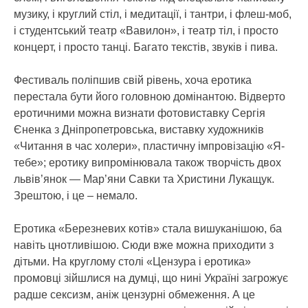
музику, і круглий стіл, і медитації, і тантри, і флеш-моб,
і студентський театр «Вавилон», і театр тіл, і просто
концерт, і просто танці. Багато текстів, звуків і пива.
Фестиваль поліпшив свій рівень, хоча еротика
перестала бути його головною домінантою. Відверто
еротичними можна визнати фотовиставку Сергія
Єненка з Дніпропетровська, виставку художників
«Читання в час холери», пластичну імпровізацію «Я-
тебе»; еротику випромінювала також творчість двох
львів’янок — Мар’яни Савки та Христини Лукащук.
Зрештою, і це – немало.
Еротика «Березневих котів» стала вишуканішою, ба
навіть цнотливішою. Сюди вже можна приходити з
дітьми. На круглому столі «Цензура і еротика»
промовці зійшлися на думці, що нині Україні загрожує
радше сексизм, аніж цензурні обмеження. А це