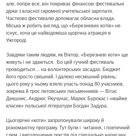
але, попри все, він покриває фінансові фестивальні
дірки з власної скромної учительської зарплати.
Частково фестивалю допомагає обласна влада.
Міська ж робить вигляд, що «Березневих котів» не
існує, хоча це найвідоміша щорічна атракція в
Ужгороді.
Завдяки таким людям, як Віктор, «Березневі коти» ще
живуть і не здаються. Бо цей гучний фестиваль
проводиться… на волонтерських засадах. Бюджет
його просто смішний. І далеко несмішний рівень:
цього року у ньому взяло участь понад 80 учасників,
зокрема й троє литовських письменників — Вітас
Декшнис, Андрюс Якучунас, Марюс Бурокас і «майже
класик» польської літератури Богдан Задура.
Цьогорічні «коти» запропонували широку й
різноманітну програму. Тут були і читання, і поетичний
слем, і виголошення текстів під спеціально написану