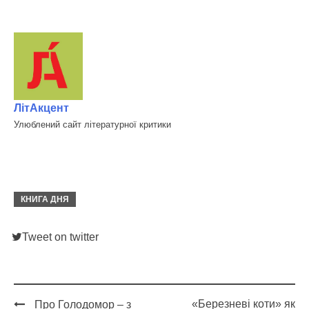
ЛітАкцент
Улюблений сайт літературної критики
КНИГА ДНЯ
Tweet on twitter
«Березневі коти» як
Про Голодомор – з