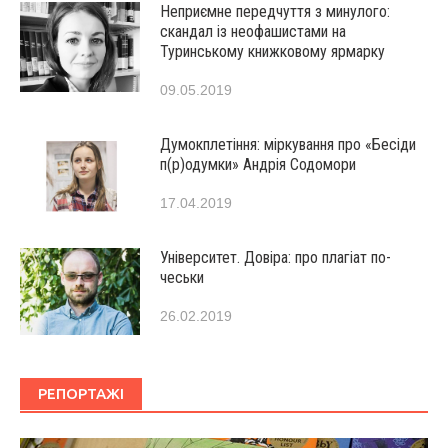
Неприємне передчуття з минулого:
скандал із неофашистами на
Туринському книжковому ярмарку
09.05.2019
Думокплетіння: міркування про «Бесіди
п(р)одумки» Андрія Содомори
17.04.2019
Університет. Довіра: про плагіат по-
чеськи
26.02.2019
РЕПОРТАЖІ