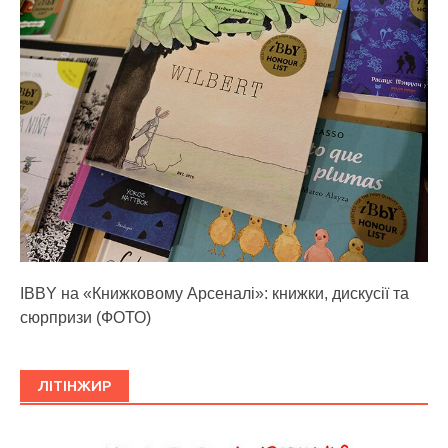
IBBY на «Книжковому Арсеналі»: книжки, дискусії та
сюрпризи (ФОТО)
ЛІТІНЖИР