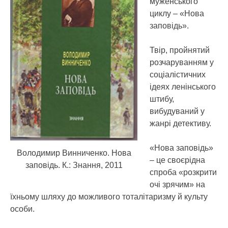
муженського
циклу – «Нова
заповідь».
Твір, пройнятий
розчаруванням у
соціалістичних
ідеях ленінського
штибу,
вибудуваний у
жанрі детективу.
«Нова заповідь»
Володимир Винниченко. Нова
– це своєрідна
заповідь. К.: Знання, 2011
спроба «розкрити
очі зрячим» на
їхньому шляху до можливого тоталітаризму й культу
особи.