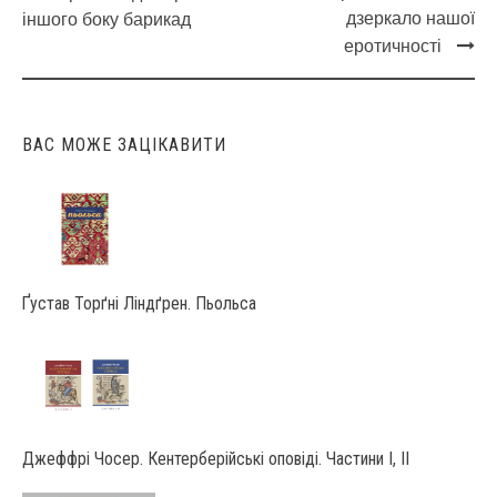
Post
дзеркало нашої
іншого боку барикад
navigation
еротичності
ВАС МОЖЕ ЗАЦІКАВИТИ
Ґустав Торґні Ліндґрен. Пьольса
Джеффрі Чосер. Кентерберійські оповіді. Частини І, ІІ