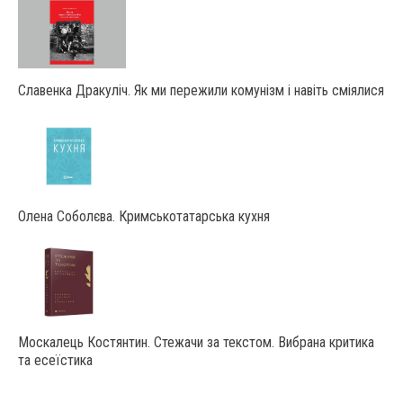
Славенка Дракуліч. Як ми пережили комунізм і навіть сміялися
Олена Соболєва. Кримськотатарська кухня
Москалець Костянтин. Стежачи за текстом. Вибрана критика
та есеїстика