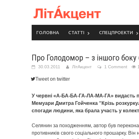
Skip
to
content
ГОЛОВНА
СТАТТІ
СПЕЦПРОЕКТИ
Про Голодомор – з іншого боку
30.03.2011
ЛітАкцент
1 Comment
Tweet on twitter
У червні «А-БА-БА-ГА-ЛА-МА-ГА» видасть 
Мемуари Дмитра Гойченка “Крізь розкуркул
спогади людини, яка брала участь у колект
Селянин за походженням, автор був переконан
противників свого соціального прошарку. Він 