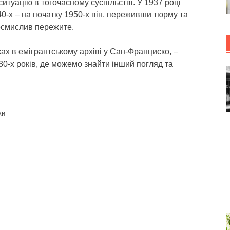
ситуацію в тогочасному суспільстві. У 1937 році
0-х – на початку 1950-х він, переживши тюрму та
еосмислив пережите.
ках в емігрантському архіві у Сан-Франциско, –
30-х років, де можемо знайти інший погляд та
ки