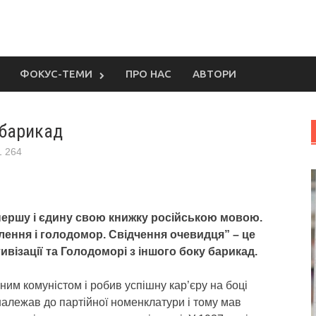
ФОКУС-ТЕМИ
ПРО НАС
АВТОРИ
 барикад
1 264
першу і єдину свою книжку російською мовою.
ення і голодомор. Свідчення очевидця” – це
ивізації та Голодоморі з іншого боку барикад.
им комуністом і робив успішну кар’єру на боці
належав до партійної номенклатури і тому мав