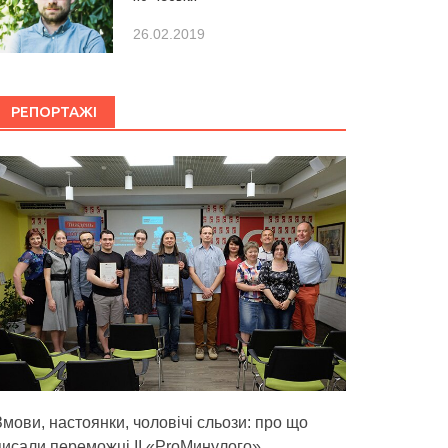
26.02.2019
РЕПОРТАЖІ
Змови, настоянки, чоловічі сльози: про що
писали переможці ІІ «ProМинулого»