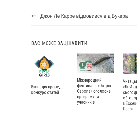
Джон Ле Карре відмовився від Букера
Post
navigation
ВАС МОЖЕ ЗАЦІКАВИТИ
Міжнародний
Читаць
фестиваль «Острів
Вікіпедія проведе
«ЛітАкц
Європа» оголосив
конкурс статей
сьогод
програму та
обгово
учасників
з Ессек
Перрі