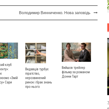
Володимир Винниченко. Нова заповідь
кий клуб
Вийшов трейлер
енту»:
Видавців турбує
фільму за романом
ні
піратство,
Донни Тарт
рюємо «Змій
нерозвинений
су» Сари
ринок і брак знань
про нього