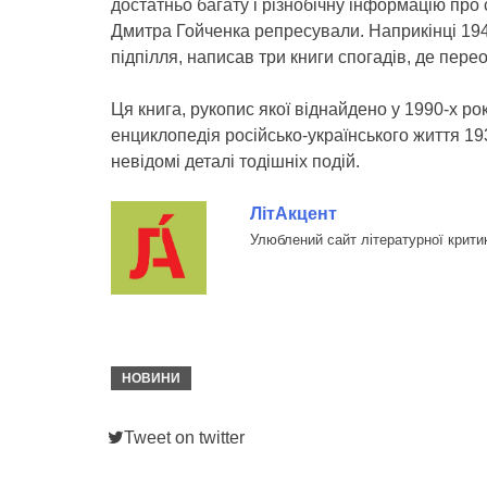
достатньо багату і різнобічну інформацію про 
Дмитра Гойченка репресували. Наприкінці 194
підпілля, написав три книги спогадів, де пер
Ця книга, рукопис якої віднайдено у 1990-х ро
енциклопедія російсько-українського життя 19
невідомі деталі тодішніх подій.
ЛітАкцент
Улюблений сайт літературної крити
НОВИНИ
Tweet on twitter