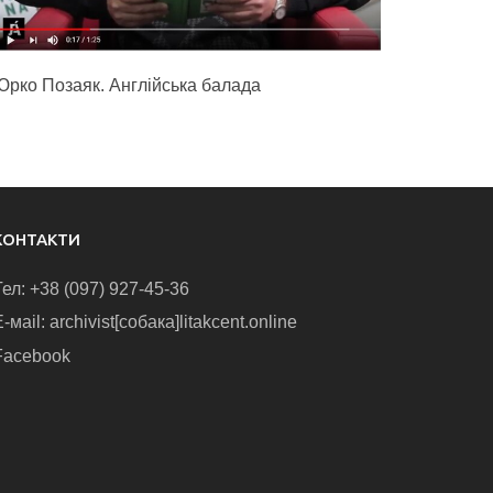
Юрко Позаяк. Англійська балада
КОНТАКТИ
Тел: +38 (097) 927-45-36
-маіl: archivist[собака]litakcent.online
Facebook