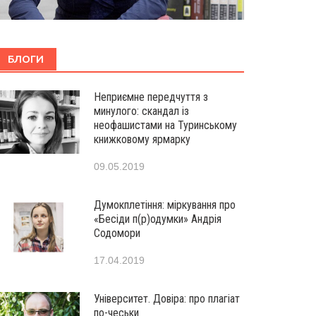
БЛОГИ
Неприємне передчуття з
минулого: скандал із
неофашистами на Туринському
книжковому ярмарку
09.05.2019
Думокплетіння: міркування про
«Бесіди п(р)одумки» Андрія
Содомори
17.04.2019
Університет. Довіра: про плагіат
по-чеськи