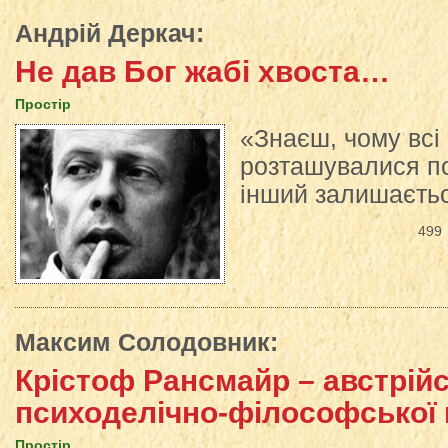
Андрій Деркач
:
Не дав Бог жабі хвоста…
Простір
«Знаєш, чому всі
розташувалися по 
інший залишаєть
499
Максим Солодовник
:
Крістоф Рансмайр – австрійс
психоделічно-філософської 
Простір