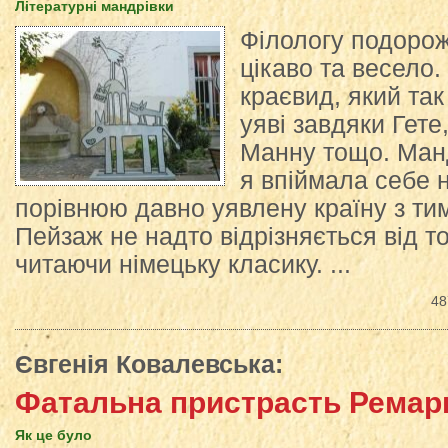
Літературні мандрівки
Філологу подоро
цікаво та весело.
краєвид, який так
уяві завдяки Гете
Манну тощо. Ман
я впіймала себе 
порівнюю давно уявлену країну з ти
Пейзаж не надто відрізняється від т
читаючи німецьку класику. ...
48
Євгенія Ковалевська
:
Фатальна пристрасть Ремар
Як це було