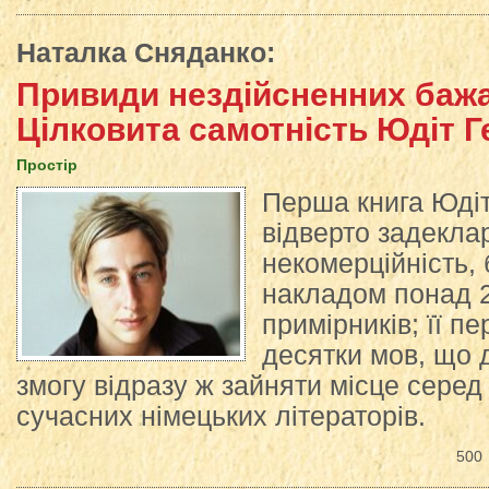
Наталка Сняданко
:
Привиди нездійсненних бажа
Цілковита самотність Юдіт 
Простір
Перша книга Юдіт
відверто задекла
некомерційність,
накладом понад 2
примірників; її п
десятки мов, що 
змогу відразу ж зайняти місце сере
сучасних німецьких літераторів.
500