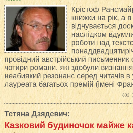
Крістоф Рансмайр
книжки на рік, а в
відчувається дос
наслідком вдумли
роботи над текст
понаддвадцятиріч
провідний австрійський письменник 
чотири романи, які здобули визнанн
неабиякий резонанс серед читачів в у
лауреата багатьох премій (імені Фран
892
Тетяна Дзядевич
:
Казковий будиночок майже 