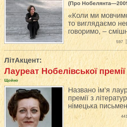
(Про Нобелянта—200
«Коли ми мовчимо
то виглядаємо не
говоримо, – сміш
597
ЛітАкцент
:
Лауреат Нобелівської премії
Щойно
Названо ім’я лау
премії з літерату
німецька письме
44