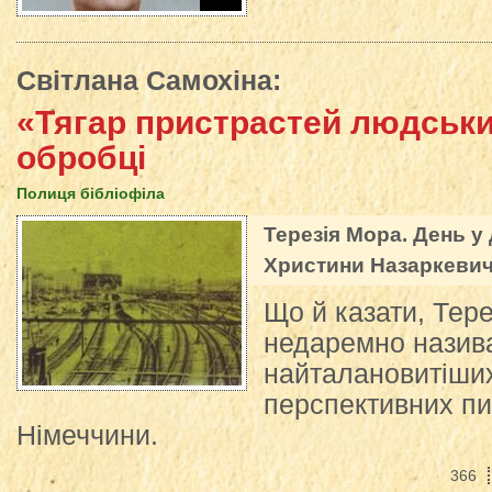
Світлана Самохіна
:
«Тягар пристрастей людськи
обробці
Полиця бібліофіла
Терезія Мора. День у д
Христини Назаркевич.
Що й казати, Тер
недаремно назива
найталановитіших
перспективних пи
Німеччини.
366