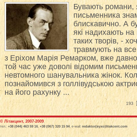
Бувають романи, 
письменника зна
блискавично. А б
які надихають на
таких творів, - хо
травмують на все 
з Еріхом Марія Ремарком, вже давно
той час уже доволі відомим письмен
невтомного шанувальника жінок. Ко
познайомився з голлівудською актри
на його рахунку ...
193
© Літакцент, 2007-2009
.
тел.:
+38 (044) 463 59 16
,
+38 (067) 320 15 94
, е-маіl:
redaktor(вухо)litakcent.com