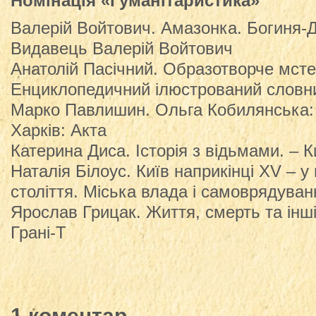
Номінація «Гуманітаристика»
Валерій Войтович. Амазонка. Богиня-Ді
Видавець Валерій Войтович
Анатолій Пасічний. Образотворче мсте
Енциклопедичний ілюстрований словни
Марко Павлишин. Ольга Кобилянська:
Харків: Акта
Катерина Диса. Історія з відьмами. – К
Наталія Білоус. Київ наприкінці XV – у
століття. Міська влада і самоврядуван
Ярослав Грицак. Життя, смерть та інші
Грані-Т
1 коментар