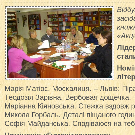
Відб
засід
книж
«Акц
Ліде
стал
Номі
літе
Марія Матіос. Москалиця. – Львів: Пір
Теодозія Зарівна. Вербовая дощечка. 
Маріанна Кіяновська. Стежка вздовж рі
Микола Горбаль. Деталі піщаного годин
Софія Майданська. Сподіваюся на тебе