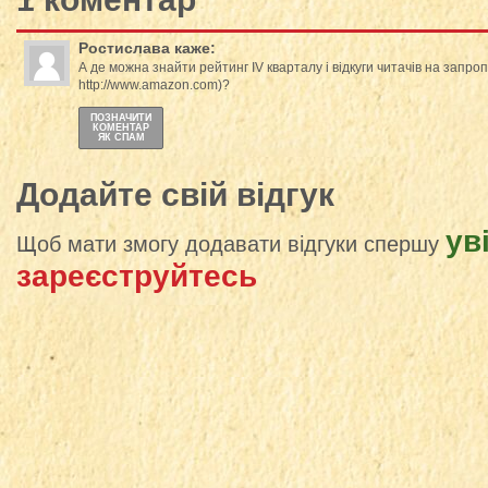
Ростислава
каже:
А де можна знайти рейтинг ІV кварталу і відкуги читачів на запро
http://www.amazon.com)?
ПОЗНАЧИТИ
КОМЕНТАР
ЯК СПАМ
Додайте свій відгук
ув
Щоб мати змогу додавати відгуки спершу
зареєструйтесь