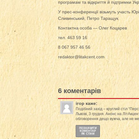
програмам та відкриття й підтримки Укр
У прес-конференції візьмуть участь Ю
Сливинський, Петро Таращук.
Контактна особа — Олег Коцарев
тел. 463 59 16
8 067 957 46 56
redaktor@litakcent.com
6 коментарів
ігор
каже:
Подібний захід – круглий стіл “Пер
Львові, 3 грудня. Анонс на ЛітАкце
обговорення дещо вужча, але не м
ПОЗНАЧИТИ
КОМЕНТАР
ЯК СПАМ