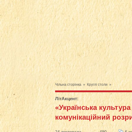
Чільна сторінка
»
Круглі столи
»
ЛітАкцент
:
«Українська культура 
комунікаційний розр
24 листопада
490
6 к