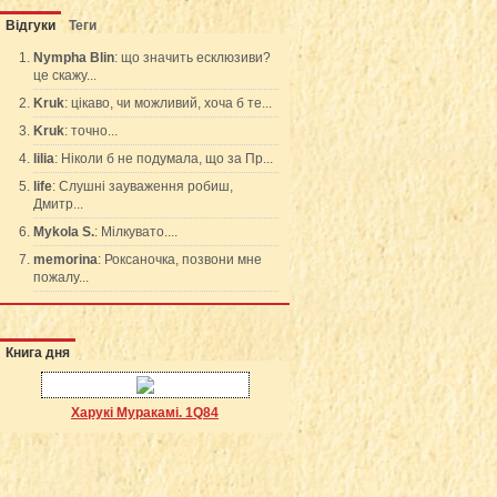
Відгуки
Теги
Nympha Blin
: що значить есклюзиви?
це скажу...
Kruk
: цікаво, чи можливий, хоча б те...
Kruk
: точно...
lilia
: Ніколи б не подумала, що за Пр...
life
: Слушні зауваження робиш,
Дмитр...
Mykola S.
: Мілкувато....
memorina
: Роксаночка, позвони мне
пожалу...
Книга дня
Харукі Муракамі. 1Q84