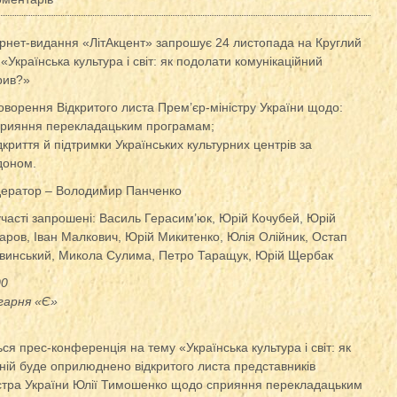
ернет-видання «ЛітАкцент» запрошує 24 листопада на Круглий
 «Українська культура і світ: як подолати комунікаційний
рив?»
оворення Відкритого листа Прем’єр-міністру України щодо:
прияння перекладацьким програмам;
дкриття й підтримки Українських культурних центрів за
доном.
ератор – Володимир Панченко
участі запрошені: Василь Герасим’юк, Юрій Кочубей, Юрій
аров, Іван Малкович, Юрій Микитенко, Юлія Олійник, Остап
винський, Микола Сулима, Петро Таращук, Юрій Щербак
00
гарня «Є»
ся прес-конференція на тему «Українська культура і світ: як
ній буде оприлюднено відкритого листа представників
іністра України Юлії Тимошенко щодо сприяння перекладацьким