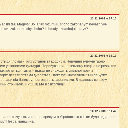
23.11.2009 о 17:15
a afishi tsej Magryt? Bo ja tak rozumiju, shcho zakohanym nevazhlyve
ina i svit zakohani, chy shcho? i shmaty oznachajut rozryv?
23.11.2009 о 19:15
сть дипломатичних установ за кодоном. Невміння елементарно
ими установами культури. Перебування на теплому місці, а не розвиток
ах крутяться такі ж – інакші не знаходять спільної мови з
ори: десятиліттями дивляться і показуть іноземцям “Тіні забутих
 шаровари під бандуру, пригощають варениками. В кращому випадку
ми стрічками. ПРОБЛЕМА в світогляді!
10.12.2009 о 11:42
лання комунікативного розриву між Україною та світом буде видалення
ому” Петра Іванішина.