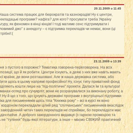
20.11.2009 о 11:45
 Наша система працює для бюрократів та казнокрадів! Ну є центри,
рекладацькі програми? нафіга? для кого? просувати треба Україну
ьтуру, як феномен в кінці кінців! І тоді матиме сенс підтримувати і
ловимий джо” з анекдоту – є підтримка перекладів чи немає, вони (ці
рібні!:(
23.11.2009 о 13:39
ня з пустого в порожнє? Тематика говорена-переговорена. На всіх
озиції, що й як робити. Центри існують, а деякі з них вже навіть мають
ієї країни, де вони розташовані. Але ж наша державна система, або
робити щось в цьому напрямі професійно! Ну, існує типу приватний фонд
діляють кошти лише на “під-політичні” проекти. Далася їм та культура!
анах-огляд про сучукрліт, вони не розрахувалися за виконану роботу, а
 Ну й що з того, що існують державні програми з внутрішньої підтримки
ка для письменників щось тіпа “Книжка року” – всі в курсі як воно
а кордоном перекладали цілий ряд “спілчанських” письменників внаслідок
й закордонний читач таких перекладів не сприймає, бо перекладати має
ач-native. А доброго закордонного видавця (з гарною промоцією та
ь не “туління” будь-якої літератури, а інше – маємо СВІЖИЙ практичний