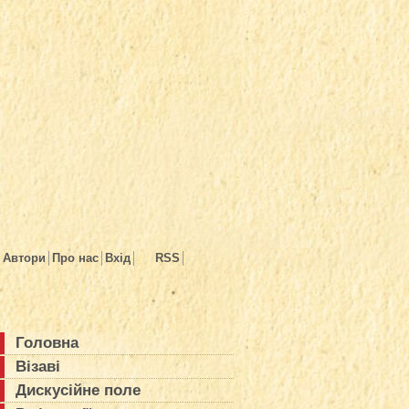
Автори
Про нас
Вхід
RSS
Головна
Візаві
Дискусійне поле