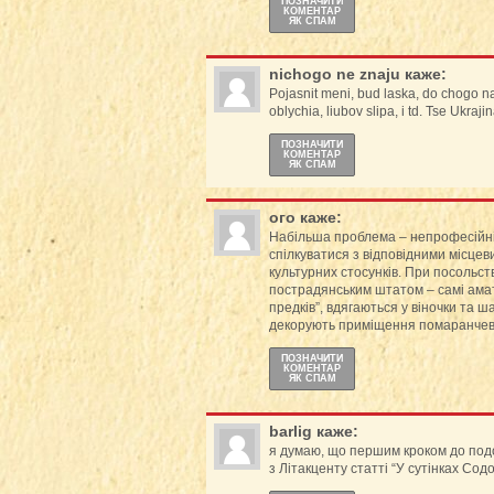
ПОЗНАЧИТИ
КОМЕНТАР
ЯК СПАМ
nichogo ne znaju
каже:
Pojasnit meni, bud laska, do chogo n
oblychia, liubov slipa, i td. Tse Ukraj
ПОЗНАЧИТИ
КОМЕНТАР
ЯК СПАМ
ого
каже:
Набільша проблема – непрофесійні
спілкуватися з відповідними місцев
культурних стосунків. При посольств
пострадянським штатом – самі амат
предків”, вдягаються у віночки та
декорують приміщення помаранчеви
ПОЗНАЧИТИ
КОМЕНТАР
ЯК СПАМ
barlig
каже:
я думаю, що першим кроком до подо
з Літакценту статті “У сутінках Сод