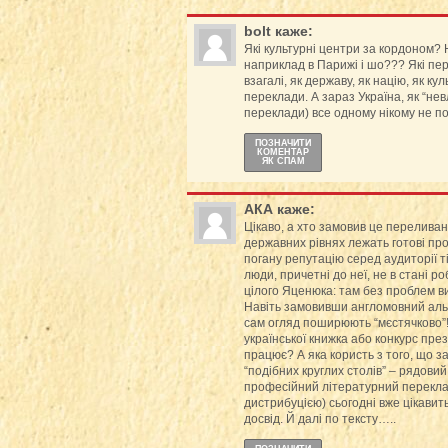
bolt
каже:
Які культурні центри за кордоном?
наприклад в Парижі і шо??? Які пе
взагалі, як державу, як націю, як кул
переклади. А зараз Україна, як “нев
переклади) все одному нікому не пот
ПОЗНАЧИТИ
КОМЕНТАР
ЯК СПАМ
АКА
каже:
Цікаво, а хто замовив це переливан
державних рівнях лежать готові проп
погану репутацію серед аудиторії т
люди, причетні до неї, не в стані 
цілого Яценюка: там без проблем ви
Навіть замовивши англомовний альм
сам огляд поширюють “мєстячково”!!
української книжка або конкурс презі
працює? А яка користь з того, що з
“подібних круглих столів” – рядови
професійний літературний переклад
дистрибуцією) сьогодні вже цікавит
досвід. Й далі по тексту…..