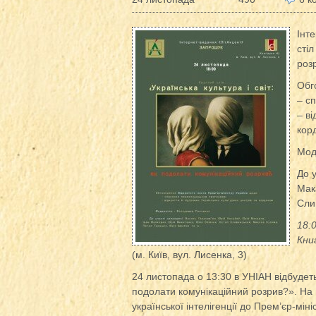
Інт
стіл
роз
Обг
– с
– ві
кор
Мод
До 
Мак
Сли
18:
Кни
(м. Київ, вул. Лисенка, 3)
24 листопада о 13:30 в УНІАН відбудеть
подолати комунікаційний розрив?». На 
української інтелігенції до Прем’єр-м