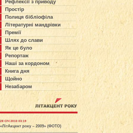
Рефлексії з приводу
Простір
Полиця бібліофіла
Літературні мандрівки
Премії
Шлях до слави
Як це було
Репортаж
Наші за кордоном
Книга дня
Щойно
Незабаром
28 СІЧ 2010 03:19
«ЛітАкцент року – 2009» (ФОТО)