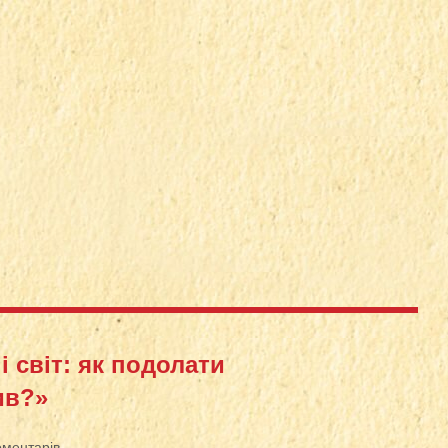
і світ: як подолати
ив?»
оментарів