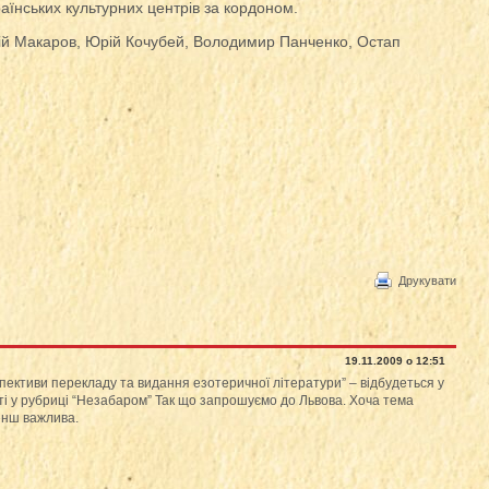
аїнських культурних центрів за кордоном.
рій Макаров, Юрій Кочубей, Володимир Панченко, Остап
Друкувати
19.11.2009 о 12:51
спективи перекладу та видання езотеричної літератури” – відбудеться у
нті у рубриці “Незабаром” Так що запрошуємо до Львова. Хоча тема
енш важлива.