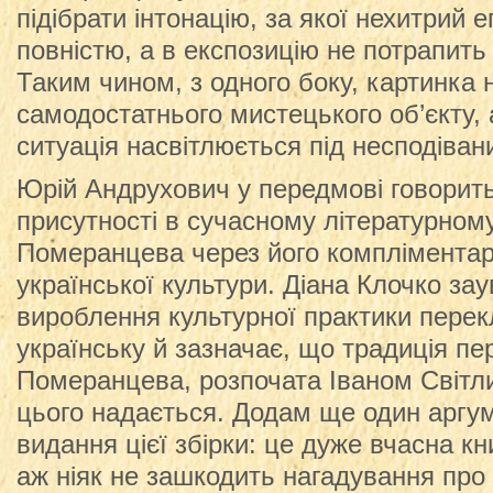
підібрати інтонацію, за якої нехитрий 
повністю, а в експозицію не потрапить 
Таким чином, з одного боку, картинка
самодостатнього мистецького об’єкту, а
ситуація насвітлюється під несподіван
Юрій Андрухович у передмові говорить
присутності в сучасному літературному
Померанцева через його компліментар
української культури. Діана Клочко за
вироблення культурної практики перекл
українську й зазначає, що традиція пер
Померанцева, розпочата Іваном Світл
цього надається. Додам ще один аргум
видання цієї збірки: це дуже вчасна кн
аж ніяк не зашкодить нагадування про 