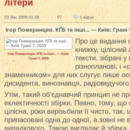
літери
03 Лис 2009 01:58
97
1 відгук
Ігор Померанцев. КҐБ та інші... — Київ: Грані-
Про це видання 
книжку, цілісний
Ігор Померанцев. КҐБ та інші... — Київ:
тексти, зібрані у
Грані-Т, 2009
різнопланові, і 
знаменником» для них слугує лише осо
дисидента, винознавця, радіоведучого
Утім, такий об’єднавчий принцип не п
еклектичності збірки. Певно, тому, що 
цілісна, роки вирізьбили її чисто, так,
припасовані одна до одної, а зовні не 
випадкового. Такою виглядає й збірка,