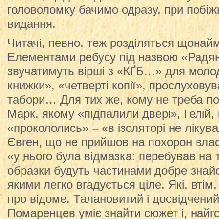
головоломку бачимо одразу, при побіж
видання.
Читачі, певно, теж розділяться щонай
Елементами ребусу під назвою «Радя
звучатимуть вірші з «КҐБ…» для молод
книжки», «четверті копії», прослуховув
табори… Для тих же, кому не треба по
Марк, якому «підпалили двері», Гелій, 
«прокололись» – «в ізоляторі не ліку
Євген, що не прийшов на похорон власн
«у нього була відмазка: перебував на т
образки будуть частинами добре знайо
якими легко вгадується ціле. Які, втім
про відоме. Талановитий і досвідчений 
Помаренцев уміє знайти сюжет і, найг