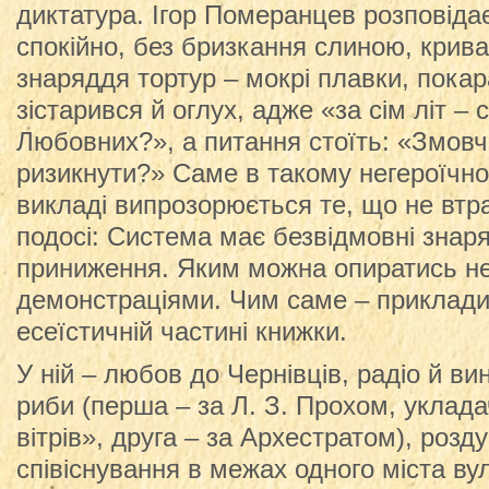
диктатура. Ігор Померанцев розповіда
спокійно, без бризкання слиною, крива
знаряддя тортур – мокрі плавки, покар
зістарився й оглух, адже «за сім літ – 
Любовних?», а питання стоїть: «Змовч
ризикнути?» Саме в такому негероїчн
викладі випрозорюється те, що не втр
подосі: Система має безвідмовні знаря
приниження. Яким можна опиратись н
демонстраціями. Чим саме – приклади 
есеїстичній частині книжки.
У ній – любов до Чернівців, радіо й вин
риби (перша – за Л. З. Прохом, укла
вітрів», друга – за Архестратом), роз
співіснування в межах одного міста в