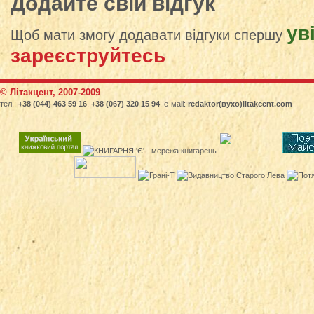
Додайте свій відгук
ув
Щоб мати змогу додавати відгуки спершу
зареєструйтесь
© Літакцент, 2007-2009
.
тел.:
+38 (044) 463 59 16
,
+38 (067) 320 15 94
, е-маіl:
redaktor(вухо)litakcent.com