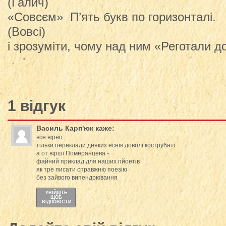
(Галич)
«Совсєм» П’ять букв по горизонталі.
(Вовсі)
і зрозуміти, чому над ним «Реготали до
1 відгук
Василь Карп'юк
каже:
все вірно
тільки переклади деяких есеїв доволі кострубаті
а от вірші Померанцева -
файний приклад для наших пйоетів
як тре писати справжню поезію
без зайвого випендрювання
УВІЙДІТЬ
ЩОБ
ВІДПОВІСТИ