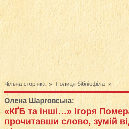
Чільна сторінка
»
Полиця бібліофіла
»
Олена Шарговська
:
«КҐБ та інші…» Ігоря Помер
прочитавши слово, зумій ві