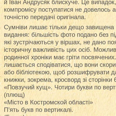
й Іван Андрусяк блискуче. Це випадок,
компромісу поступатися не довелось а
точністю передачі оригінала.
Сумніви лишає тільки дещо завищена 
видання: більшість фото подано без пі
які зустрічаються у віршах, не дано п
історичну важливість цих осіб. Можлив
родинної хроніки має гріти посвячених
лишається сподіватися, що вони скор
або бібліотекою, щоб розшифрувати дл
книжки, зокрема, кросворд зі сторінки 
«Повзучий кущ». Чотири букви по верт
(плющ)
«Місто в Костромской області»
П’ять букв по вертикалі.