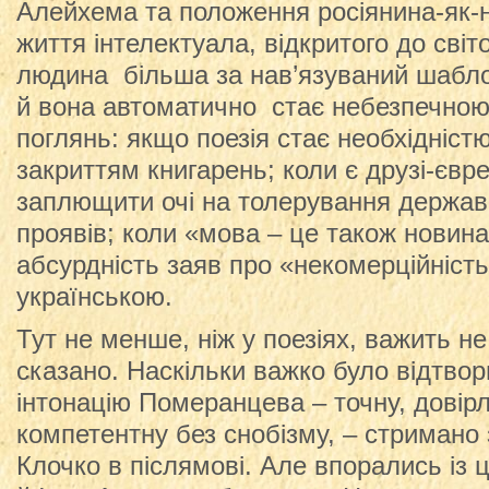
Алейхема та положення росіянина-як-
життя інтелектуала, відкритого до світ
людина більша за нав’язуваний шаблон
й вона автоматично стає небезпечною.
поглянь: якщо поезія стає необхідніст
закриттям книгарень; коли є друзі-євр
заплющити очі на толерування держав
проявів; коли «мова – це також новин
абсурдність заяв про «некомерційніст
українською.
Тут не менше, ніж у поезіях, важить не 
сказано. Наскільки важко було відтво
інтонацію Померанцева – точну, довірл
компетентну без снобізму, – стримано 
Клочко в післямові. Але впорались із 