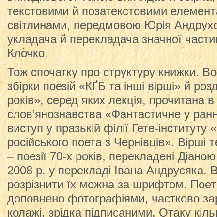
текстовими й позатекстовими елемен
світлинами, передмовою Юрія Андрух
укладача й перекладача значної частин
Клочко.
Тож спочатку про структуру книжки. Во
збірки поезій «КҐБ та інші вірші» й роз
років», серед яких лекція, прочитана в
слов’янознавства «Фантастичне у ранні
виступ у празькій філії Гете-інституту
російського поета з Чернівців». Вірші 
– поезії 70-х років, перекладені Діаною
2008 р. у перекладі Івана Андрусяка. 
розрізнити їх можна за шрифтом. Поет
доповнено фотографіями, частково з
колажі, зрідка підписаними. Отаку кіль