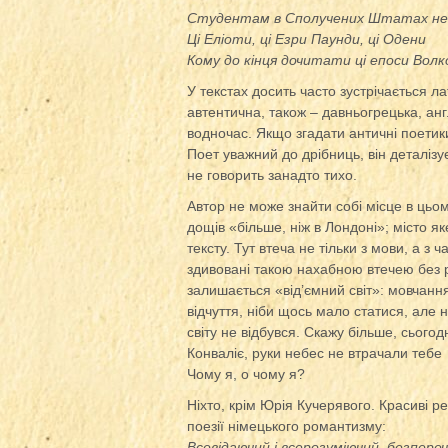
Студентам в Сполучених Штатах не 
Ці Еліоти, ці Езри Паунди, ці Одени
Кому до кінця дочитати ці епоси Вол
У текстах досить часто зустрічається 
автентична, також – давньогрецька, англ
водночас. Якщо згадати античні поетики 
Поет уважний до дрібниць, він деталізує
не говорить занадто тихо.
Автор не може знайти собі місце в цьому
дощів «більше, ніж в Лондоні»; місто я
тексту. Тут втеча не тільки з мови, а з 
здивовані такою нахабною втечею без ро
залишається «від’ємний світ»: мовчання
відчуття, ніби щось мало статися, але 
світу не відбувся. Скажу більше, сьогодн
Конваліє, руки небес не втрачали тебе
Чому я, о чому я?
Ніхто, крім Юрія Кучерявого. Красиві ре
поезії німецького романтизму:
Всевідаючий і всерозуміючий, безпере