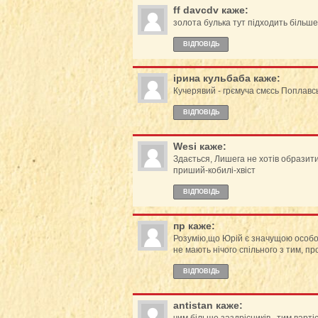
ff davcdv
каже:
золота булька тут підходить більше
ВІДПОВІДЬ
ірина кульбаба
каже:
Кучерявий - грємуча смєсь Поплавсь
ВІДПОВІДЬ
Wesi
каже:
Здається, Лишега не хотів образити 
приший-кобилі-хвіст
ВІДПОВІДЬ
пр
каже:
Розумію,що Юрій є значущою особою, 
не мають нічого спільного з тим, п
ВІДПОВІДЬ
antistan
каже: