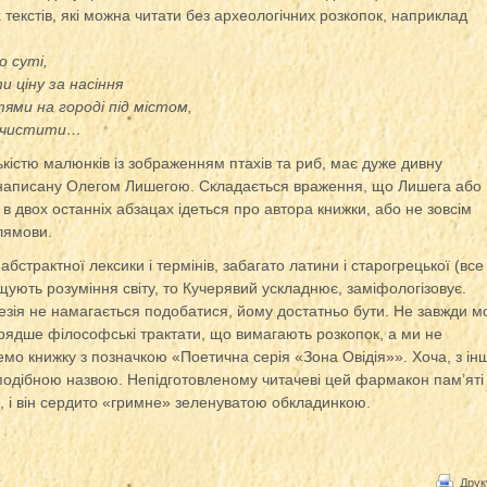
их текстів, які можна читати без археологічних розкопок, наприклад
о суті,
 ціну за насіння
тями на городі під містом,
чі чистити…
кістю малюнків із зображенням птахів та риб, має дуже дивну
, написану Олегом Лишегою. Складається враження, що Лишега або
 в двох останніх абзацах ідеться про автора книжки, або не зовсім
лямови.
абстрактної лексики і термінів, забагато латини і старогрецької (вс
щують розуміння світу, то Кучерявий ускладнює, заміфологізовує.
езія не намагається подобатися, йому достатньо бути. Не завжди м
е рядше філософські трактати, що вимагають розкопок, а ми не
мо книжку з позначкою «Поетична серія «Зона Овідія»». Хоча, з ін
з подібною назвою. Непідготовленому читачеві цей фармакон пам’яті
я, і він сердито «гримне» зеленуватою обкладинкою.
Друк