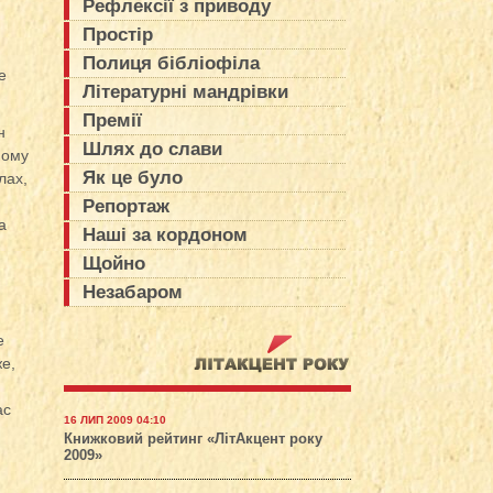
Рефлексії з приводу
Простір
Полиця бібліофіла
е
Літературні мандрівки
Премії
н
Шлях до слави
ному
Як це було
лах,
Репортаж
а
Наші за кордоном
Щойно
Незабаром
е
же,
ас
16 ЛИП 2009 04:10
Книжковий рейтинг «ЛітАкцент року
2009»