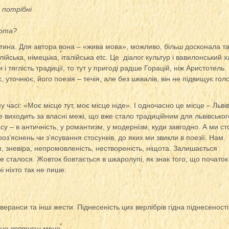
потрібні
кота?
латина. Для автора вона – «жива мова», можливо, більш досконала т
ійська, німецька, італійська etc. Це діалог культур і вавилонський 
і тяглість традиції, то тут у пригоді радше Горацій, ніж Аристотель.
, уточнює, його поезія – течія, але без шквалів, він не підвищує голо
 часі: «Моє місце тут, моє місце ніде». І одночасно це місце – Львів
ке виходить за власні межі, що вже стало традиційним для львівськог
часу – в античність, у романтизм, у модернізм, куди завгодно. А ми ст
з’яснень чи з’ясування стосунків, до яких ми звикли в поезії. Нам
, зневіра, непромовленість, нествореність, ніщота. Залишається
не сталося. Жовток бовтається в шкаролупі, як знак того, що початок
і ніхто так не пише:
веранси та інші жести. Піднесеність цих верлібрів гідна піднесеності
чно врятуєш мене,