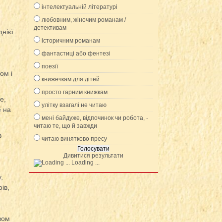
інтелектуальній літературі
любовним, жіночим романам /
детективам
днієї
історичним романам
фантастиці або фентезі
поезії
ом і
книжечкам для дітей
просто гарним книжкам
е,
улітку взагалі не читаю
е на
мені байдуже, відпочинок чи робота, -
читаю те, що й завжди
в
читаю винятково пресу
й
Дивитися результати
Loading ...
,
ів,
зом