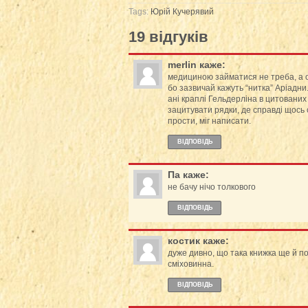
Tags:
Юрій Кучерявий
19 відгуків
merlin
каже:
медициною займатися не треба, а о
бо зазвичай кажуть “нитка” Аріадни.
ані краплі Гельдерліна в цитованих 
зацитувати рядки, де справді щось 
прости, міг написати.
ВІДПОВІДЬ
Па
каже:
не бачу нічо толкового
ВІДПОВІДЬ
костик
каже:
дуже дивно, що така книжка ще й по
сміховинна.
ВІДПОВІДЬ