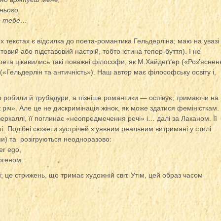
нього,
до тебе…
их текстах є відсилка до поета-романтика Гельдерліна; маю на увазі
овий або підставовий настрій, тобто істина тепер-буття). І не
оета цікавились такі поважні філософи, як М.Хайдеґґер («Роз’яснен
 («Гельдерлін та античність»). Наш автор має філософську освіту і,
.
о робили й трубадури, а пізніше романтики — оспівує, тримаючи на
як річ». Але це не дискримінація жінок, як може здатися феміністкам.
еркаллі, її поглинає «неопредмечення речі» і… далі за Лаканом. Її
ті. Подібні сюжети зустрічей з уявним реальним витримані у стилі
ьми) та розігруються неодноразово:
er ego,
огеном.
; це стрижень, що тримає художній світ. Утім, цей образ часом