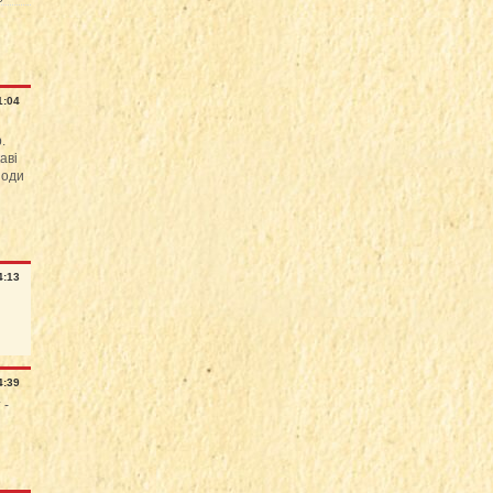
1:04
.
аві
поди
4:13
4:39
 -