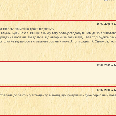
16.07.2009 о 2
т мітольогію можна трохи підтягнути,
 Клубок був у Тезея. Він ще з ним у таку велику стодолу пішов, де жив Мінотавр
рядах не побачив. Це довбре, що автор міг читати штудії. Але тоді будьте ласк
суголосне вчувалося з німецьким романтизмом. А то ті рядки і К. Симонов, Гос
17.07.2009 о 1
17.07.2009 о 1
трапала до рейтингу літакценту. а закид, що Кучерявий - дуже серйозний поет