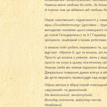
Навчиш мене любови до себе, до ближ
А також чим це відмінно від любови 
Окрім «кантівської» піднесеності у сам
вірш «Grundstimmung» (дослівно – ґрунт
випадково поезіями цього німецького п
до поезії Гельдерліна») та Х.Г.Гадамер
зрозуміло, знайомий з їхніми роботами
Із жінкою поет робить переважно те, щ
відстані: «Мріяти б, що ти кохана, річ 
Просто ця кохана є уявною, вона у задз
просто не існує в цьому поетичному сві
Хічкока (якби він знімав піднесені філ
Дзеркальна поверхня думок втягує в alt
Де доля вершить правосуддя над андр
Образ автора в збірці поезій повсюдний
«від’ємний» та демонічний:
І
де многоликий, многосутній,
Володар епітетів, майстер неслів,
Невідомий,