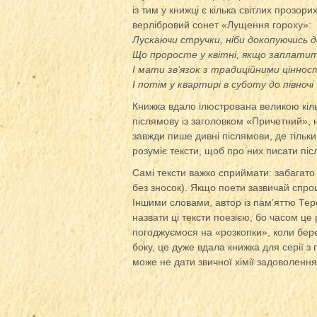
із тим у книжці є кілька світлих прозор
верлібровий сонет «Лущення гороху»:
Лускаючи стручки, ніби докопуючись д
Що проросте у квітні, якщо заплатити
І мати зв’язок з традиційними ціннос
І потім у квартирі в суботу до півно
Книжка вдало ілюстрована великою кіль
післямову із заголовком «Причетний»
завжди пише дивні післямови, де тільки
розуміє тексти, щоб про них писати піс
Самі тексти важко сприймати: забагато 
без зносок). Якщо поети зазвичай спро
Іншими словами, автор із пам’яттю Тер
назвати ці тексти поезією, бо часом ц
погоджуємося на «розкопки», коли бере
боку, це дуже вдала книжка для серії 
може не дати звичної хімії задоволенн