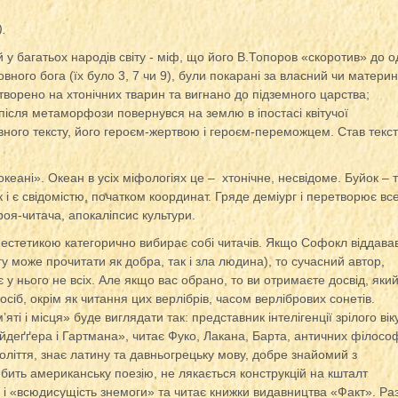
.
 у багатьох народів світу - міф, що його В.Топоров «скоротив» до о
вного бога (їх було 3, 7 чи 9), були покарані за власний чи материн
творено на хтонічних тварин та вигнано до підземного царства;
ісля метаморфози повернувся на землю в іпостасі квітучої
овного тексту, його героєм-жертвою і героєм-переможцем. Став текст
океані». Океан в усіх міфологіях це – хтонічне, несвідоме. Буйок – т
і є свідомістю, початком координат. Гряде деміург і перетворює вс
роя-читача, апокаліпсис культури.
естетикою категорично вибирає собі читачів. Якщо Софокл віддава
у може прочитати як добра, так і зла людина), то сучасний автор,
у нього не всіх. Але якщо вас обрано, то ви отримаєте досвід, яки
іб, окрім як читання цих верлібрів, часом верлібрових сонетів.
і і місця» буде виглядати так: представник інтелігенції зрілого віку
йдеґґера і Гартмана», читає Фуко, Лакана, Барта, античних філософ
оліття, знає латину та давньогрецьку мову, добре знайомий з
ить американську поезію, не лякається конструкцій на кшталт
 і «всюдисущість знемоги» та читає книжки видавництва «Факт». Ра