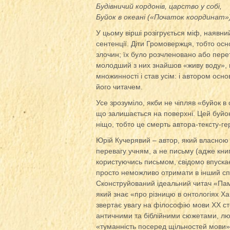
Будівничий кордонів, царство у собі,
Буйок в океані («Початок координат»)
У цьому вірші розігрується міф, наявний
сентенції. Діти Громовержця, тобто осно
злочин; їх було розчленовано або пере
молодший з них знайшов «живу воду», п
множинності і став усім: і автором осн
його читачем.
Усе зрозуміло, якби не чіпляв «буйок в 
що залишається на поверхні. Цей буйок 
ніщо, тобто це смерть автора-тексту-ге
Юрій Кучерявий – автор, який власною 
перевагу учням, а не письму (адже книг
користуючись письмом, свідомо впускає 
просто неможливо отримати в інший спос
Сконструйований ідеальний читач «Пам’ят
який знає «про різницю в онтологіях Ха
звертає увагу на філософію мови ХХ ст
античними та біблійними сюжетами, люб
«туманність посеред щільностей мови»