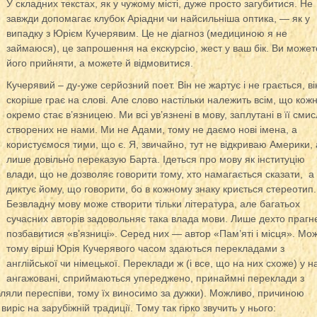
У складних текстах, як у чужому місті, дуже просто загубитися. Не
завжди допомагає клубок Аріадни чи найсильніша оптика, — як у
випадку з Юрієм Кучерявим.
Це не діагноз (медициною я не
займаюся), це запрошення на екскурсію, жест у ваш бік. Ви может
його прийняти, а можете й відмовитися.
Кучерявий – ду-уже серйозний поет. Він не жартує і не грається, ві
скоріше грає на слові. Але слово настільки належить всім, що кож
окремо стає в’язницею. Ми всі ув’язнені в мову, заплутані в її смис
створених не нами. Ми не Адами, тому не даємо нові імена, а
користуємося тими, що є. Я, звичайно, тут не відкриваю Америки, 
лише довільно переказую Барта. Ідеться про мову як інституцію
влади, що не дозволяє говорити тому, хто намагається сказати, а
диктує йому, що говорити, бо в кожному знаку криється стереотип.
Безвладну мову може створити тільки література, але багатьох
сучасних авторів задовольняє така влада мови. Лише дехто прагн
позбавитися «в’язниці». Серед них — автор «Пам’яті і місця». Мо
тому вірші Юрія Кучерявого часом здаються перекладами з
англійської чи німецької. Переклади ж (і все, що на них схоже) у н
ангажовані, сприймаються упереджено, принаймні переклади з
ляли переспіви, тому їх виносимо за дужки). Можливо, причиною
виріс на зарубіжній традиції. Тому так гірко звучить у нього: