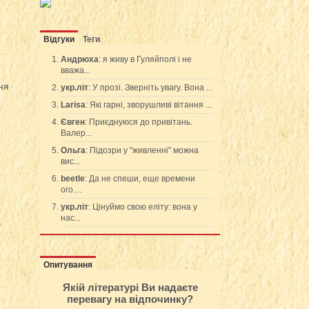
Відгуки
Теги
Андрюха
: я живу в Гуляйполі і не
вважа...
ня
укр.літ
: У прозі. Зверніть увагу. Вона ...
Larisa
: Які гарні, зворушливі вітання ...
Євген
: Приєднуюся до привітань.
Валер...
Ольга
: Підозри у "живленні" можна
вис...
beetle
: Да не спеши, еще времени
ого....
укр.літ
: Цінуймо свою еліту: вона у
нас...
Опитування
Якій літературі Ви надаєте
перевагу на відпочинку?