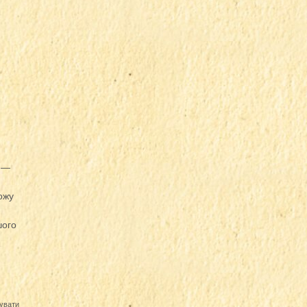
е —
ожу
шого
увати