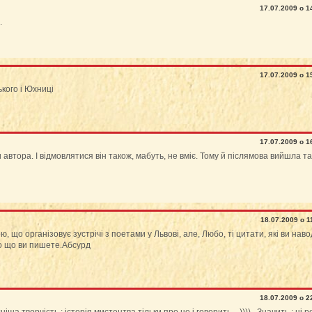
17.07.2009 о 1
.
17.07.2009 о 1
кого і Юхниці
17.07.2009 о 1
автора. І відмовлятися він також, мабуть, не вміє. Тому й післямова вийшла т
18.07.2009 о 1
що організовує зустрічі з поетами у Львові, але, Любо, ті цитати, які ви наво
ро що ви пишете.Абсурд
18.07.2009 о 2