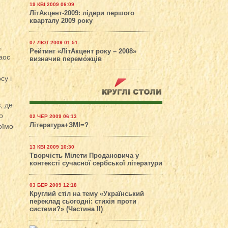
19 КВІ 2009 06:09
ЛітАкцент-2009: лідери першого
кварталу 2009 року
07 ЛЮТ 2009 01:51
а
Рейтинг «ЛітАкцент року – 2008»
хаос
визначив переможців
су і
, де
о
02 ЧЕР 2009 06:13
Література+ЗМІ=?
оїмо
13 КВІ 2009 10:30
Творчість Мілети Продановича у
контексті сучасної сербської літератури
03 БЕР 2009 12:18
Круглий стіл на тему «Український
переклад сьогодні: стихія проти
системи?» (Частина ІІ)