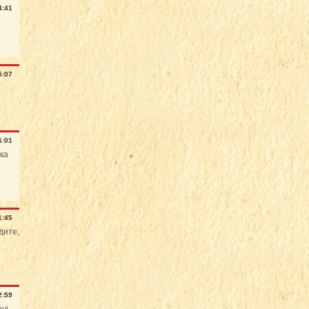
4:41
5:07
6:01
ака
1:45
дите,
2:59