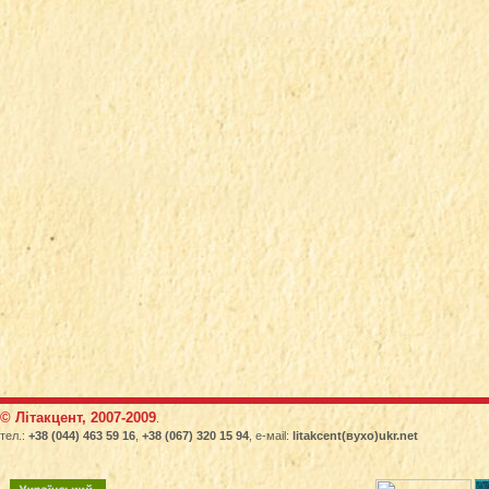
© Літакцент, 2007-2009
.
тел.:
+38 (044) 463 59 16
,
+38 (067) 320 15 94
, е-маіl:
litakcent(вухо)ukr.net