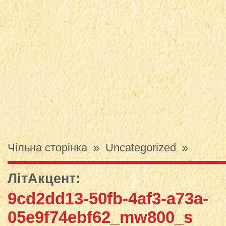
Чільна сторінка
»
Uncategorized
»
ЛітАкцент
:
9cd2dd13-50fb-4af3-a73a-
05e9f74ebf62_mw800_s