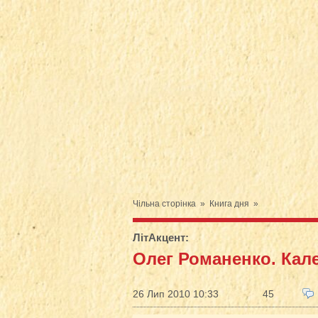
Чільна сторінка
»
Книга дня
»
ЛітАкцент
:
Олег Романенко. Кал
26 Лип 2010 10:33
45