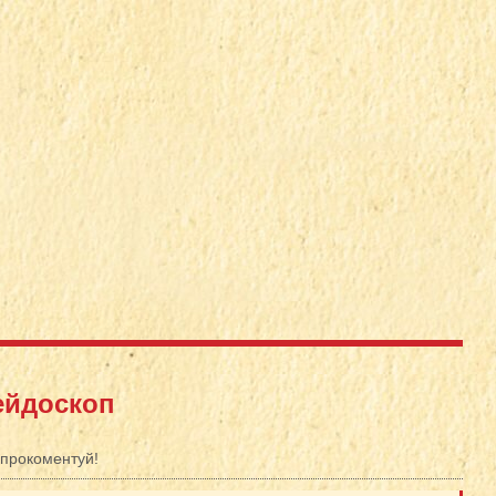
ейдоскоп
прокоментуй!