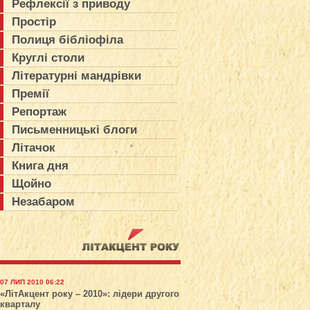
Рефлексії з приводу
Простір
Полиця бібліофіла
Круглі столи
Літературні мандрівки
Премії
Репортаж
Письменницькі блоги
Літачок
Книга дня
Щойно
Незабаром
07 ЛИП 2010 06:22
«ЛітАкцент року – 2010»: лідери другого
кварталу