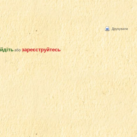
Друкувати
ійдіть
зареєструйтесь
або