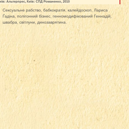
їв: Альтерпрес, Київ: СПД Романенко, 2010
Сексуальне рабство, бабкократія, калейдоскоп, Лариса
Ґадіна, полігонний бізнес, генномодифікований Геннадій,
швабра, світлуни, динозаврятина.