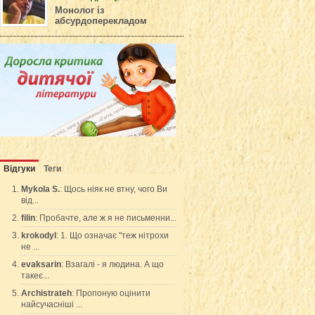
Монолог із
абсурдоперекладом
Відгуки
Теги
Mykola S.
: Щось ніяк не втну, чого Ви
від...
filin
: Пробачте, але ж я не письменни...
krokodyl
: 1. Що означає "теж нітрохи
не ...
evaksarin
: Взагалі - я людина. А що
такеє...
Archistrateh
: Пропоную оцінити
найсучасніші ...