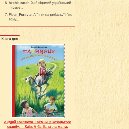
Archistrateh
: Хай відомий український
письме...
Fleur_Forsyte
: А "піти на рибалку" і "по
тому...
Книга дня
Андрій Кокотюха. Таємниця козацького
скарбу. — Київ: А-ба-ба-га-ла-ма-га,