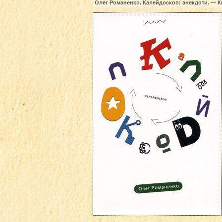
Олег Романенко. Калейдоскоп: анекдоти. — Ки