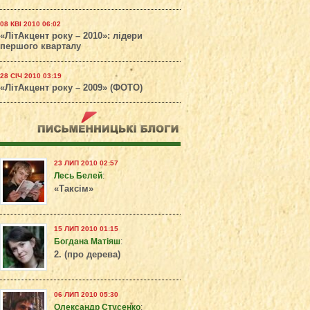
08 КВІ 2010 06:02
«ЛітАкцент року – 2010»: лідери
першого кварталу
28 СІЧ 2010 03:19
«ЛітАкцент року – 2009» (ФОТО)
23 ЛИП 2010 02:57
Лесь Белей
:
«Таксім»
15 ЛИП 2010 01:15
Богдана Матіяш
:
2. (про дерева)
06 ЛИП 2010 05:30
Олександр Стусенко
: