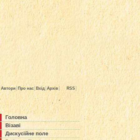
Автори
Про нас
Вхід
Архів
RSS
Головна
Візаві
Дискусійне поле