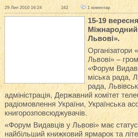
29 Лип 2010 16:24
162
1 коментар
15-19 вересня
Міжнародний
Львові».
Організатори 
Львові» – гром
«Форум Видавц
міська рада, 
рада, Львівсь
адміністрація, Державний комітет теле
радіомовлення України, Українська асо
книгорозповсюджувачів.
«Форум Видавців у Львові» має статус
найбільший книжковий ярмарок та літ