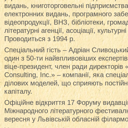
видань, книготорговельні підприємства
електронних видань, програмного забез
відеопродукції, ВНЗ, бібліотеки, громад
літературні агенції, асоціації, культур
Проводиться з 1994 р.
Спеціальний гість – Адріан Сливоцький
один з 50-ти найвпливовіших експертів
віце-президент, член ради директорів
Consulting, Inc.» – компанії, яка спеці
ділових моделей, що сприяють постій
капіталу.
Офіційне відкриття 17 Форуму видавців
Міжнародного літературного фестивал
вересня у Львівській обласній філармон