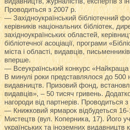
видавництв, журналістів, експертів з і
Проводиться з 2007 р.
— Західноукраїнський бібліотечний фо
керівників національних бібліотек, ди
західноукраїнських областей, керівниц
бібліотечної асоціації, програми «Біблі
міста і області, видавців, письменникі
вперше.
— Всеукраїнський конкурс «Найкраща 
В минулі роки представлялося до 500 
видавництв. Призовий фонд, встанов
видавців», – 50 тисяч гривень. Додат
нагороди від партнерів. Проводиться з
— Книжковий ярмарок відбудеться 16-
Мистецтв (вул. Коперника, 17). Його у
українських та іноземних видавництв 