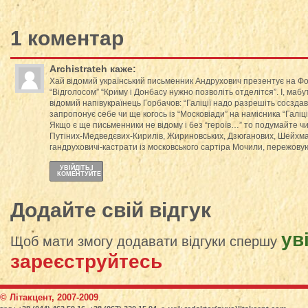
1 коментар
Archistrateh
каже:
Хай відомий український письменник Андрухович презентує на Фор
“Відголосом” “Криму і Донбасу нужно позволіть отделітся”. І, мабут
відомий напівукраїнець Горбачов: “Галіції надо разрешіть сосздав
запропонує себе чи ще когось із “Московіади” на намісника “Галіці
Якщо є ще письменники не відому і без “героїв…” то подумайте чи
Путіних-Медведєвих-Кирилів, Жириновських, Дзюганових, Шейхмані
гандруховичі-кастрати із московського сартіра Мочили, пережову
УВІЙДІТЬ І
КОМЕНТУЙТЕ
Додайте свій відгук
ув
Щоб мати змогу додавати відгуки спершу
зареєструйтесь
© Літакцент, 2007-2009
.