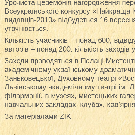
Урочиста церемонія нагородження пе
Всеукраїнського конкурсу «Найкраща 
видавців-2010» відбудеться 16 вересн
уточнюється.
Кількість учасників – понад 600, відвід
авторів – понад 200, кількість заходів у
Заходи проводяться в Палаці Мистецт
академічному українському драматично
Заньковецької, Духовному театрі «Вос
Львівському академічному театрі ім. Л
філармонії, в музеях, мистецьких галер
навчальних закладах, клубах, кав’ярня
За матеріалами ZIK