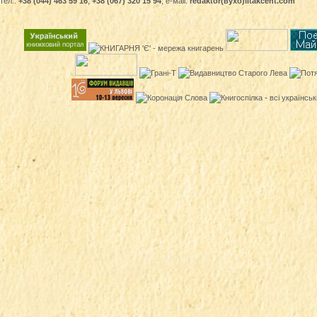
тел.:
+38 (044) 463 59 16
,
+38 (067) 320 15 94
, е-маіl:
redaktor(вухо)litakcent.com