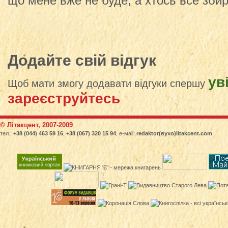
що мене вже не буде, а хтось все збир
Додайте свій відгук
ув
Щоб мати змогу додавати відгуки спершу
зареєструйтесь
© Літакцент, 2007-2009
.
тел.:
+38 (044) 463 59 16
,
+38 (067) 320 15 94
, е-маіl:
redaktor(вухо)litakcent.com