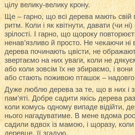
цілу велику-велику крону.
Ще – гарно, що всі дерева мають свій
ритм. Коли і як квітнути, давати (чи ні
зрілості. І гарно, що щороку повторюєт
ненав’язливо й просто. Не чекаючи ні в
дерева починають цвісти, не ображаю
звертаємо на них уваги, коли не дякує
або коли зовсім їх не збираємо, і вони
або стають поживою пташок – надовго,
Дуже люблю дерева за те, що в них і з
пам’яті. Добре садити якісь дерева раз
коли комусь одному випаде відійти, д
нього нагадуватиме. В мене вдома рос
садили вдвох із мамою, і щоразу, кол
деревце, її згадую.