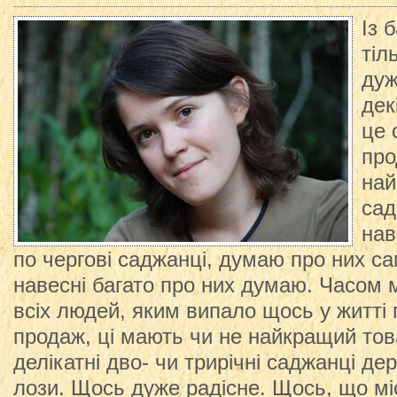
Із 
тіл
дуж
дек
це 
про
най
сад
нав
по чергові саджанці, думаю про них са
навесні багато про них думаю. Часом м
всіх людей, яким випало щось у житті
продаж, ці мають чи не найкращий тов
делікатні дво- чи трирічні саджанці дер
лози. Щось дуже радісне. Щось, що міс