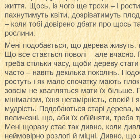
життя. Щось, із чого ще трохи – і рост
пахнутимуть квіти, дозріватимуть плод
– коли тобі довірено дбати про щось та
рослини.
Мені подобається, що дерева живуть, 
Що все стається поволі – але вчасно.
треба стільки часу, щоби дереву стати
часто – навіть декілька поколінь. Под
ростуть і як мало спочатку мають гілок, 
зовсім не квапляться мати їх більше. 
мінімалізм, їхня негамірність, спокій і
мудрість. Подобаються старі дерева, мі
величезні, що, аби їх обійняти, треба
Мені щоразу стає так дивно, коли дивл
неймовірно розлогі й міцні. Дивно, що