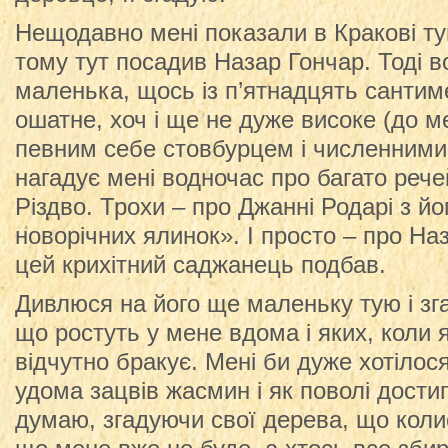
Нещодавно мені показали в Кракові тую
тому тут посадив Назар Гончар. Тоді в
маленька, щось із п’ятнадцять сантиме
ошатне, хоч і ще не дуже високе (до м
певним себе стовбурцем і численними
нагадує мені водночас про багато рече
Різдво. Трохи – про Джанні Родарі з й
новорічних ялинок». І просто – про На
цей крихітний саджанець подбав.
Дивлюся на його ще маленьку тую і зг
що ростуть у мене вдома і яких, коли 
відчутно бракує. Мені би дуже хотілос
удома зацвів жасмин і як поволі дости
думаю, згадуючи свої дерева, що коли