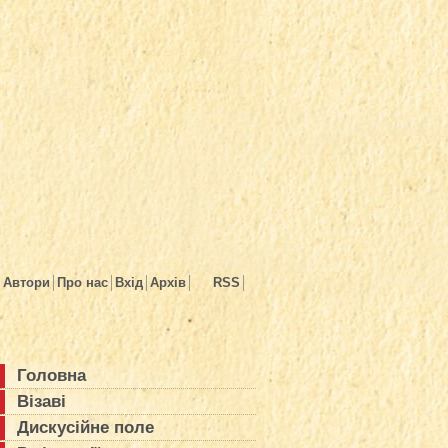
Автори
Про нас
Вхід
Архів
RSS
Головна
Візаві
Дискусійне поле