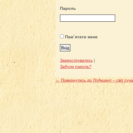
Пароль
Пам`ятати мене
Зареєструватись
|
Забули пароль?
← Повернутись до ЛітАкцент – світ суча