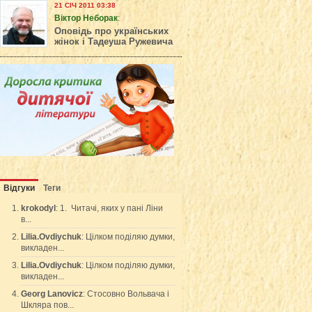
21 СІЧ 2011 03:38
Віктор Неборак
:
Оповідь про українських
жінок і Тадеуша Ружевича
Відгуки
Теги
krokodyl
: 1. Читачі, яких у пані Ліни
в...
Lilia.Ovdiychuk
: Цілком поділяю думки,
викладен...
Lilia.Ovdiychuk
: Цілком поділяю думки,
викладен...
Georg Lanovicz
: Стосовно Вольвача і
Шкляра пов...