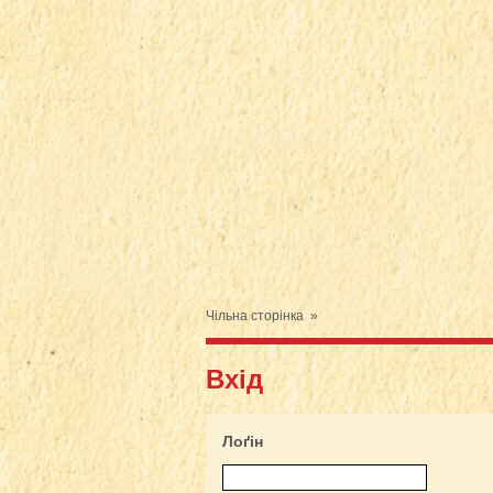
Чільна сторінка
»
Вхід
Лоґін