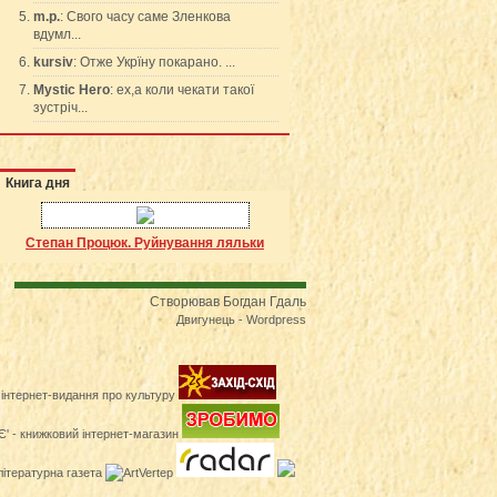
m.p.
: Свого часу саме Зленкова
вдумл...
kursiv
: Отже Укрїну покарано. ...
Mystic Hero
: ех,а коли чекати такої
зустріч...
Книга дня
Степан Процюк. Руйнування ляльки
Створював Богдан Гдаль
Двигунець - Wordpress