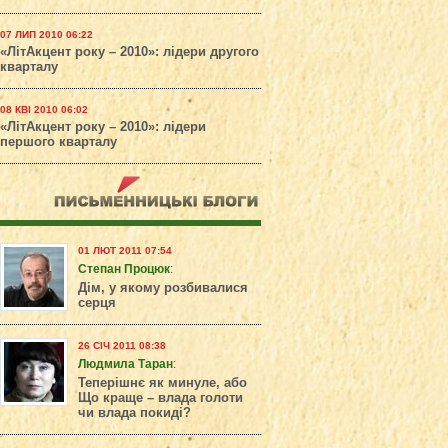
07 ЛИП 2010 06:22
«ЛітАкцент року – 2010»: лідери другого
кварталу
08 КВІ 2010 06:02
«ЛітАкцент року – 2010»: лідери
першого кварталу
01 ЛЮТ 2011 07:54
Степан Процюк
:
Дім, у якому розбивалися
серця
26 СІЧ 2011 08:38
Людмила Таран
:
Теперішнє як минуле, або
Що краще – влада голоти
чи влада покиді?