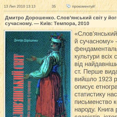
13 Лип 2010 13:13
35
прокоментуй!
Дмитро Дорошенко. Слов’янський світ у йо
сучасному. — Київ: Темпора, 2010
«Слов’янський
й сучасному»
фендаментальн
культури всіх 
від найдавніши
ст.
Перше вида
вийшло 1923 р.
описує етногра
статистику нас
письменство к
народу. Книга