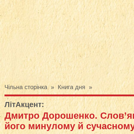
Чільна сторінка
»
Книга дня
»
ЛітАкцент
:
Дмитро Дорошенко. Слов’ян
його минулому й сучасном