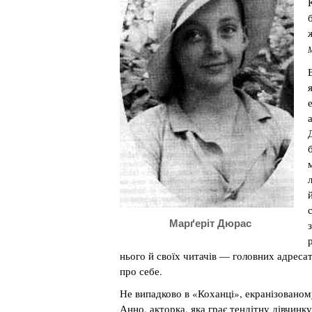
М
Марґеріт Дюрас
нього й своїх читачів — головних адресаті
про себе.
Не випадково в «Коханці», екранізовано
Анно, акторка, яка грає тендітну дівчинк