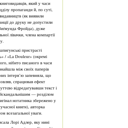
 книговидавців, який у часи
дділу пропаганди й, по суті,
видавництв (як виявили
анції до друку не допустили
 Зиґмунда Фройда), дуже
ної лівачки, члена компартії
у.
 шпигунські пристрасті
ь» / «La Douleur» (окремі
ого, нібито писаного в часи
 знайшла між своїх паперів
них інтерв’ю запевняла, що
мовляв, спрацював ефект
Суттєво відредагувавши текст і
айскандальнішим — розділом
ригінал нотатника збережено у
учасної книги), авторка
том всезагальної уваги.
исала Лорі Адлер, яку нині