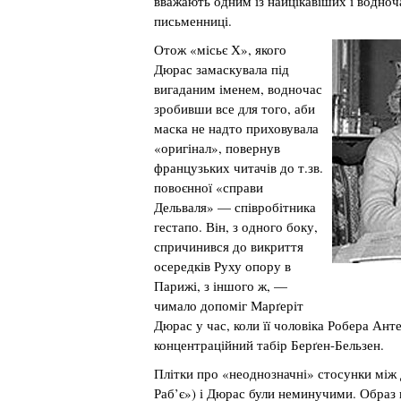
вважають одним із найцікавіших і водноч
письменниці.
Отож «місьє Х», якого
Дюрас замаскувала під
вигаданим іменем, водночас
зробивши все для того, аби
маска не надто приховувала
«оригінал», повернув
французьких читачів до т.зв.
повоєнної «справи
Дельваля» — співробітника
гестапо. Він, з одного боку,
спричинився до викриття
осередків Руху опору в
Парижі, з іншого ж, —
чимало допоміг Марґеріт
Дюрас у час, коли її чоловіка Робера Ант
концентраційний табір Берґен-Бельзен.
Плітки про «неоднозначні» стосунки між
Раб’є») і Дюрас були неминучими. Образ