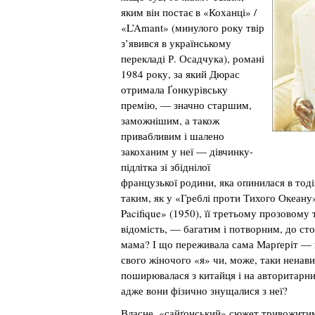
яким він постає в «Коханці» /
«L’Amant» (минулого року твір
з’явився в українському
перекладі Р. Осадчука), романі
1984 року, за який Дюрас
отримала Ґонкурівську
премію, — значно старшим,
заможнішим, а також
привабливим і шалено
закоханим у неї — дівчинку-
підлітка зі збіднілої
французької родини, яка опинилася в тод
таким, як у «Греблі проти Тихого Океану» 
Pacifique» (1950), її третьому прозовому
відомість, — багатим і потворним, до сто
мама? І що переживала сама Марґеріт —
свого жіночого «я» чи, може, таки ненавис
поширювалася з китайця і на авторитарн
адже вони фізично знущалися з неї?
Власне, «сайґонський» сюжет тривожитим