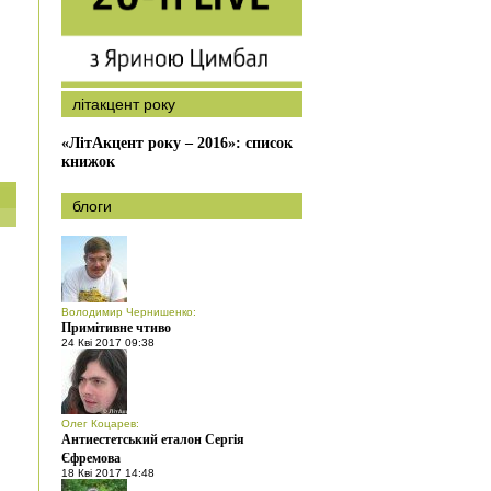
літакцент року
«ЛітАкцент року – 2016»: список
книжок
блоги
Володимир Чернишенко
:
Примітивне чтиво
24 Кві 2017 09:38
Олег Коцарев
:
Антиестетський еталон Сергія
Єфремова
18 Кві 2017 14:48