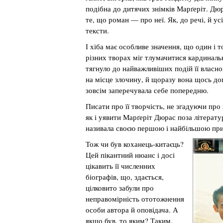
подібна до дитячих знімків Марґеріт. Дюр
те, що роман — про неї. Як, до речі, й усі
тексти.
І хіба має особливе значення, що один і 
різних творах міг тлумачитися кардинал
тягнуло до найважливіших подій її власно
на місце злочину, й щоразу вона щось до
зовсім заперечувала себе попередню.
Писати про її творчість, не згадуючи про
як і уявити Марґеріт Дюрас поза літератур
називала своєю першою і найбільшою пр
Тож чи був коханець-китаєць?
Цей пікантний нюанс і досі
цікавить її численних
біографів, що, здається,
цілковито забули про
неправомірність ототожнення
особи автора й оповідача. А
якщо був, то яким? Таким,