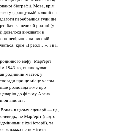
ваної біографії. Мова, крім
ство у французькій колонії на
едагоги перебралися туди ще
рті батька великій родині (у
і) довелося виживати в
о поневіряння на рисовій
яються, крім «Греблі…», і в її
родинного міфу. Марґеріт
нім 1943-го, вшановуючи
бав родинний маєток у
 спогади про це місце часом
ніше розповідатиме про
 сценарію до фільму Алена
 mon amour».
«Вона» в цьому сценарії — це,
вочевидь, не Марґеріт (надто
відмінними є їхні історії), та
все ж важко не помітити