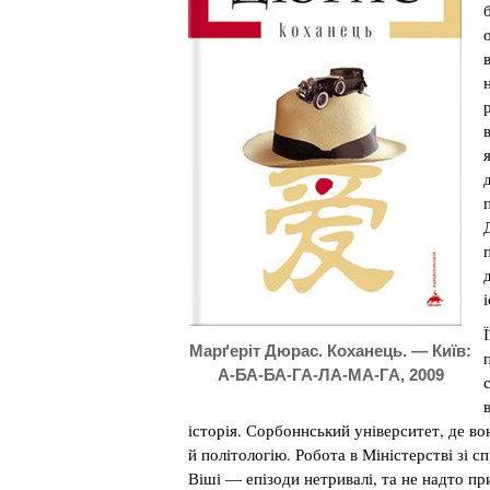
Марґеріт Дюрас. Коханець. — Київ:
А-БА-БА-ГА-ЛА-МА-ГА, 2009
історія. Сорбоннський університет, де во
й політологію. Робота в Міністерстві зі сп
Віші — епізоди нетривалі, та не надто п