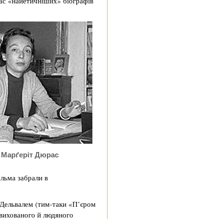
ас «найетичніших» біографів
Марґеріт Дюрас
ельма забрали в
 Дельвалем (тим-таки «П’єром
 вихованого й людяного