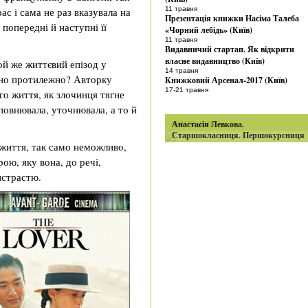
ас і сама не раз вказувала на
11 травня
Презентація книжки Насіма Талеба
 попередні й наступні її
«Чорний лебідь» (Київ)
11 травня
Видавничий стартап. Як відкрити
власне видавництво (Київ)
той же життєвий епізод у
14 травня
ьно протилежно? Авторку
Книжковий Арсенал-2017 (Київ)
17-21 травня
го життя, як злочинця тягне
повнювала, уточнювала, а то й
книга дня
Анастасія Левкова.
Старшокласниця. Першокурсниця
 життя, так само неможливо,
ою, яку вона, до речі,
истрастю.