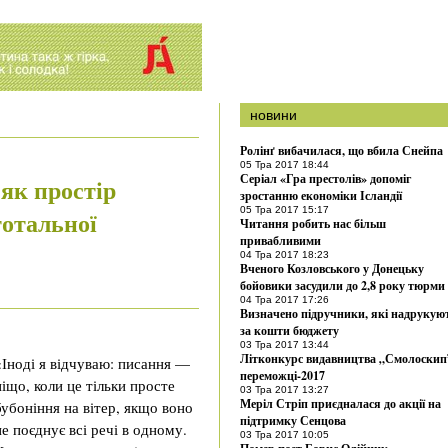
новини
Ролінґ вибачилася, що вбила Снейпа
05 Тра 2017 18:44
Серіал «Гра престолів» допоміг
як простір
зростанню економіки Ісландії
05 Тра 2017 15:17
тотальної
Читання робить нас більш
привабливими
04 Тра 2017 18:23
Вченого Козловського у Донецьку
бойовики засудили до 2,8 року тюрми
04 Тра 2017 17:26
Визначено підручники, які надрукую
за кошти бюджету
03 Тра 2017 13:44
Літконкурс видавництва „Смолоскип
«Іноді я відчуваю: писання —
переможці-2017
ніщо, коли це тільки просте
03 Тра 2017 13:27
Меріл Стріп приєдналася до акції на
бубоніння на вітер, якщо воно
підтримку Сенцова
не поєднує всі речі в одному.
03 Тра 2017 10:05