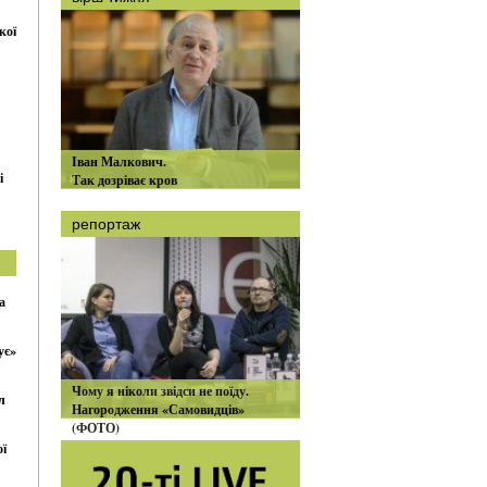
кої
Іван Малкович.
і
Так дозріває кров
репортаж
а
ує»
Чому я ніколи звідси не поїду.
л
Нагородження «Самовидців»
(ФОТО)
ої