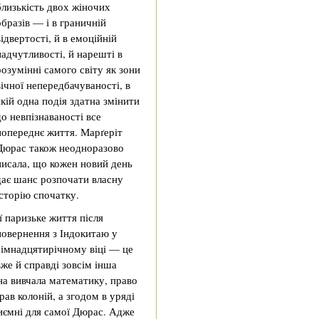
близькість двох жіночих
образів — і в граничній
відвертості, й в емоційній
надчутливості, й нарешті в
розумінні самого світу як зони
вічної непередбачуваності, в
якій одна подія здатна змінити
до невпізнаваності все
попереднє життя. Марґеріт
Дюрас також неодноразово
писала, що кожен новий день
дає шанс розпочати власну
історію спочатку.
Її паризьке життя після
повернення з Індокитаю у
сімнадцятирічному віці — це
вже й справді зовсім інша
на вивчала математику, право
рав колоній, а згодом в уряді
риємні для самої Дюрас. Адже