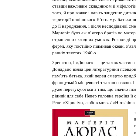
ставши важливим складником її міфологізо
того, й про важке і навіть злиденне дитин
території нинішнього В’єтнаму. Батьки-п
до її народження, і після несподіваної сме
Марґеріт було аж п’ятеро братів по матер
страшенно складних умовах. Розповіді пр
фермі, яку постійно підмивав океан, з’явл
ранніх текстах 1940-х.
Зрештою, і «Дюрас» — це також частина 
Донадьйо взяла цей літературний псевдо
пам’ять батька, який перед смертю прид
французькій місцевості з такою назвою. І
дуже перегукуються з тим, що значно піз
рідний для себе Невер головна героїня її
Рене «Хіросіма, любов моя» / «Hiroshima