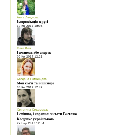
Анна Люднова
:
Імпровізація в русі
12 Кві 2017 10:04
Олег Фея
:
Гаманець або смерть
05 Кві 2017 12:21
Богдана Романцова
:
Моя сім’я та інші звірі
03 Кві 2017 12:47
Христина Содомора
:
І смішно, і корисно: читати Ґжеґожа
Касдепке українською
27 Бер 2017 12:54