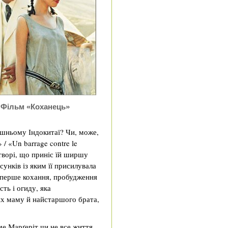
Фільм «Коханець»
ішньому Індокитаї? Чи, може,
/ «Un barrage contre le
 творі, що приніс їй ширшу
сунків із яким її присилувала
 перше кохання, пробудження
ть і огиду, яка
их маму й найстаршого брата,
е Марґеріт чи не все життя,