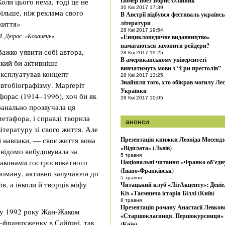
Помер поет Борис Олійник
Коли цього нема, тоді це не
30 Кві 2017 17:39
більше, ніж реклама свого
В Австрії відбувся фестиваль українсь
життя»
літератури
28 Кві 2017 19:54
. Дюрас. «Коханець»
«Енциклопедичне видавництво»
намагаються захопити рейдери?
Важко уявити собі автора,
28 Кві 2017 19:25
В американському університеті
який би активніше
вивчатимуть мови з “Гри престолів”
експлуатував концепт
28 Кві 2017 13:25
Знайшли того, хто обікрав могилу Лес
автобіографізму. Марґеріт
Українки
Дюрас (1914–1996), хоч би як
28 Кві 2017 10:05
банально прозвучала ця
метафора, і справді творила
анонси
літературу зі свого життя. Але
й навпаки, — своє життя вона
Презентація книжки Леоніда Мосендз
«Відплата» (Львів)
свідомо вибудовувала за
5 травня
законами гостросюжетного
Національні читання «Франко об’єдн
(Івано-Франківськ)
роману, активно залучаючи до
5 травня
в, а інколи й творців міфу
Читацький клуб «ЛітАкценту»: Деніе
Кіз «Таємнича історія Біллі (Київ)
8 травня
Презентація роману Анастасії Левков
му 1992 року Жан-Жаком
«Старшокласниця. Першокурсниця»
у-француженку в Сайґоні, так
(Київ)