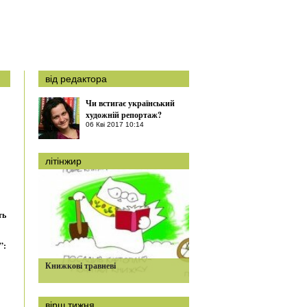
від редактора
Чи встигає український
художній репортаж?
06 Кві 2017 10:14
літінжир
ть
”:
Книжкові травневі
вірш тижня