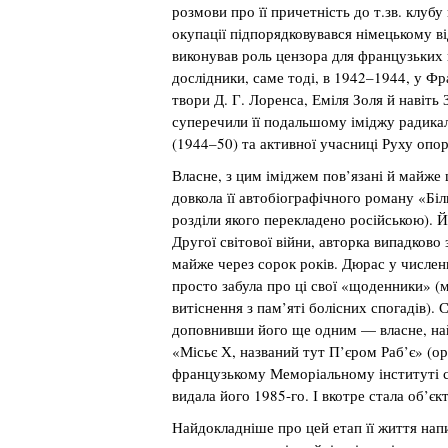
розмови про її причетність до т.зв. клубу
окупації підпорядковувався німецькому ві
виконував роль цензора для французьких 
дослідники, саме тоді, в 1942–1944, у Фр
твори Д. Г. Лоренса, Еміля Золя й навіть
суперечили її подальшому іміджу радикаль
(1944–50) та активної учасниці Руху опор
Власне, з цим іміджем пов’язані й майже
довкола її автобіографічного роману «Біл
розділи якого перекладено російською). Й
Другої світової війни, авторка випадково
майже через сорок років. Дюрас у числен
просто забула про ці свої «щоденники» (
витіснення з пам’яті болісних спогадів). 
доповнивши його ще одним — власне, н
«Місьє Х, названий тут П’єром Раб’є» (о
французькому Меморіальному інституті с
видала його 1985-го. І вкотре стала об’єк
Найдокладніше про цей етап її життя нап