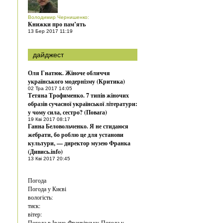
Володимир Чернишенко
:
Книжки про пам’ять
13 Бер 2017 11:19
дайджест
Оля Гнатюк. Жіноче обличчя
українського модернізму (Критика)
02 Тра 2017 14:05
Тетяна Трофименко. 7 типів жіночих
образів сучасної української літератури:
у чому сила, сестро? (Повага)
19 Кві 2017 08:17
Ганна Беловольченко. Я не стидаюся
жебрати, бо роблю це для установи
культури, — директор музею Франка
(Дивись.info)
13 Кві 2017 20:45
Погода
Погода у
Києві
вологість:
тиск:
вітер:
Погода в Івано-Франківську
Погода у