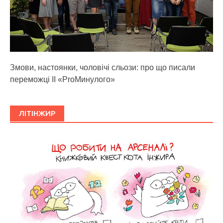
Змови, настоянки, чоловічі сльози: про що писали
переможці ІІ «ProМинулого»
ЛІТІНЖИР