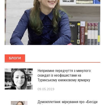
БЛОГИ
Неприємне передчуття з минулого:
скандал із неофашистами на
Туринському книжковому ярмарку
09.05.2019
Думокплетіння: міркування про «Бесіди