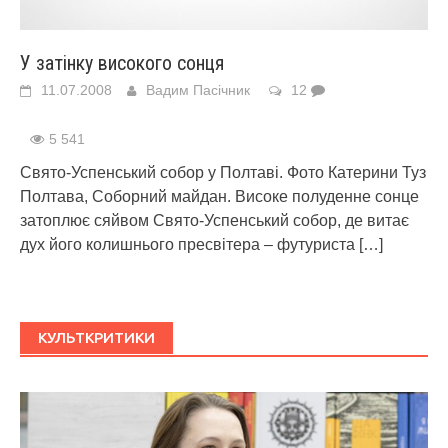
У затінку високого сонця
11.07.2008
Вадим Пасічник
12
5 541
Свято-Успенський собор у Полтаві. Фото Катерини Туз
Полтава, Соборний майдан. Високе полуденне сонце
затоплює сяйвом Свято-Успенський собор, де витає
дух його колишнього пресвітера – футуриста
[…]
КУЛЬТКРИТИКИ