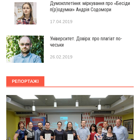
Думокплетіння: міркування про «Бесіди
п(р)одумки» Андрія Содомори
17.04.2019
Університет. Довіра: про плагіат по-
чеськи
26.02.2019
РЕПОРТАЖІ