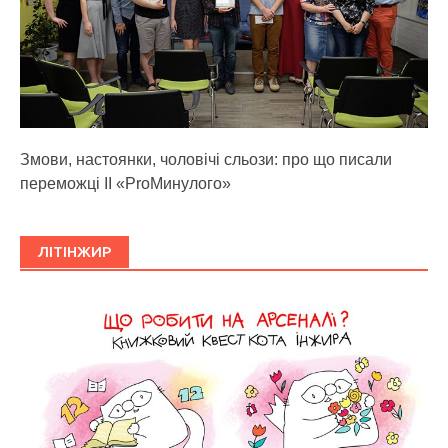
Змови, настоянки, чоловічі сльози: про що писали
переможці ІІ «ProМинулого»
ЛІТІНЖИР