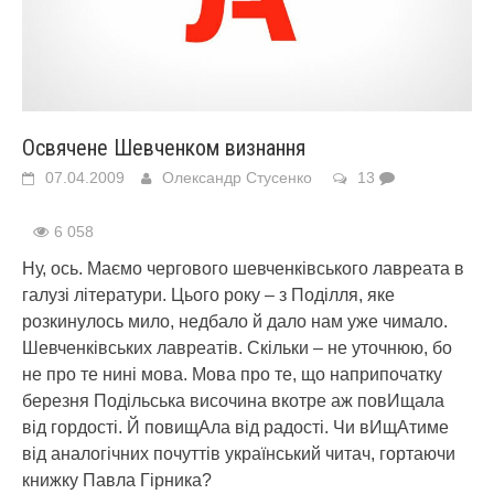
Освячене Шевченком визнання
07.04.2009
Олександр Стусенко
13
6 058
Ну, ось. Маємо чергового шевченківського лавреата в
галузі літератури. Цього року – з Поділля, яке
розкинулось мило, недбало й дало нам уже чимало.
Шевченківських лавреатів. Скільки – не уточнюю, бо
не про те нині мова. Мова про те, що наприпочатку
березня Подільська височина вкотре аж повИщала
від гордості. Й повищАла від радості. Чи вИщАтиме
від аналогічних почуттів український читач, гортаючи
книжку Павла Гірника?