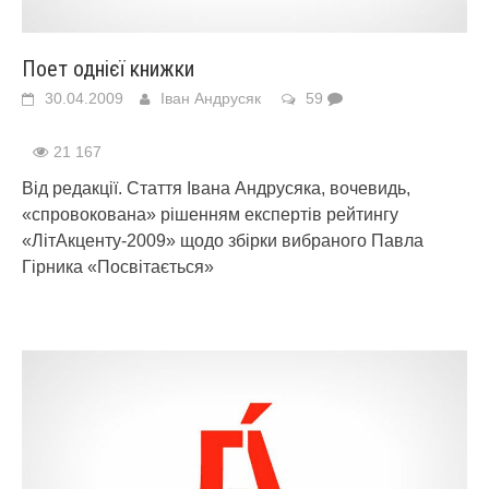
Поет однієї книжки
30.04.2009
Іван Андрусяк
59
21 167
Від редакції. Стаття Івана Андрусяка, вочевидь,
«спровокована» рішенням експертів рейтингу
«ЛітАкценту-2009» щодо збірки вибраного Павла
Гірника «Посвітається»