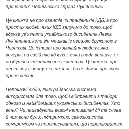
причетних. Чернігівська справа Лук’яненка».
Це книжка не про агентів чи працівників КДБ, а про
простих людей, яких КДБ залучило до того, щоб
вдруге ув’язнити українського дисидента Левка
Лук’яненка, коли він мешкав із першою дружиною в
Чернігові. Ця історія про звичайну людину, яка
вечеряє на своїй тісній кухні, доки влада вирішує, як
позбутися «шкідливого елемента». Ця книжка про
пересічну людину, яка не знає, бо не думає про свою
причетність.
Непоказні люди, яких радянська система
використала для того, щоби відправити в табори
одного із найвідоміших українських дисидентів. Хто
вони? Чи пригадують власні непримітні дії та слова
й чим вони були: підтримкою, самозахистом,
компромісом чи пристосуванням, що перетворилося