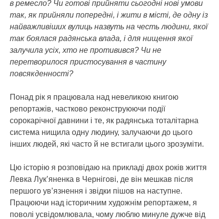
в ремесло? Чи готові прийняти сьогодні нові умови
так, як прийняли попередні, і жити в місті, де одну із
найважливіших вулиць назвуть на честь людини, якої
так боялася радянська влада, і для нищення якої
залучила усіх, хто не противився? Чи не
перетворилося пристосування в частину
повсякденності?
Понад рік я працювала над невеликою книгою
репортажів, частково реконструюючи події
сорокарічної давнини і те, як радянська тоталітарна
система нищила одну людину, залучаючи до цього
інших людей, які часто й не встигали цього зрозуміти.
Цю історію я розповідаю на прикладі двох років життя
Левка Лук’яненка в Чернігові, де він мешкав після
першого ув’язнення і звідки пішов на наступне.
Працюючи над історичним художнім репортажем, я
поволі усвідомлювала, чому люблю минуле дужче від