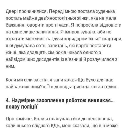
Двері прочинилися. Переді мною постала худенька
постать майже дев’яностолітньої жінки, яка не мала
бажання говорити про ті часи. Я попросила відповісти
на одне лише запитання. Я імпровізувала, аби не
втратити можливість. Ідучи коридором їхньої квартири,
я обдумувала сотні запитань, які варто поставити
жінці, яка двадцять сім років чекала одного з
найвідоміших дисидентів із в’язниці й розлучилася з
ним.
Коли ми сіли за стіл, я запитала: «Що було для вас
найважливішим?». Її відповідь тривала кілька годин.
4. Надмірне захоплення роботою викликає
…
появу
поліці
ї
Про комічне. Коли я планувала йти до пенсіонера,
колишнього слідчого КДБ, мені сказали, що він може