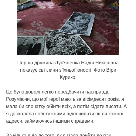
Перша дружина Лук’яненка Надія Никонівна
показує світлини з їхньої юності. Фото Віри
Курико.
Це було доволі легко передбачити насправді.
Розуміючи, що мої герої мають за вісімдесят років, я
мала би спочатку обійти всіх, а потім сідати писати. А
я дозволяла собі тижнями відпочивати після кожної
адреси, займаючись іншими справами.
За кілька днів до того, як я мала прийти до пані