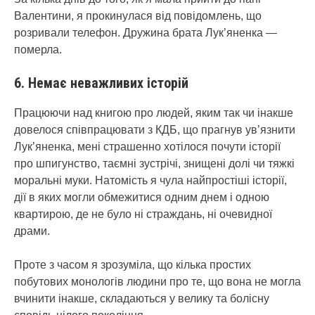
Валентини, я прокинулася від повідомлень, що
розривали телефон. Дружина брата Лук’яненка —
померла.
6. Немає неважливих історій
Працюючи над книгою про людей, яким так чи інакше
довелося співпрацювати з КДБ, що прагнув ув’язнити
Лук’яненка, мені страшенно хотілося почути історії
про шпигунство, таємні зустрічі, знищені долі чи тяжкі
моральні муки. Натомість я чула найпростіші історії,
дії в яких могли обмежитися одним днем і одною
квартирою, де не було ні страждань, ні очевидної
драми.
Проте з часом я зрозуміла, що кілька простих
побутових монологів людини про те, що вона не могла
вчинити інакше, складаються у велику та болісну