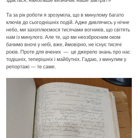
здається, найбільше визначає наше завтра?»
Та за рік роботи я зрозуміла, що в минулому багато
ключів до сьогоднішніх подій. Адже дивлячись у нічне
небо, ми захоплюємося тисячами вогників, що світять
нам із минулого. Але те, що ми неозброєним оком
бачимо вночі у небі, вже, ймовірно, не існує тисячі
років. Проте для вчених — це джерело знань про нас
тодішніх, теперішніх і майбутніх. Гадаю, з минулим у
репортажі — те саме.