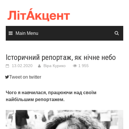
Skip
to
content
Main Menu
Історичний репортаж, як нічне небо
13.02.2020
Віра Курико
1 955
Tweet on twitter
Чого я навчилася, працюючи над своїм
найбільшим репортажем.