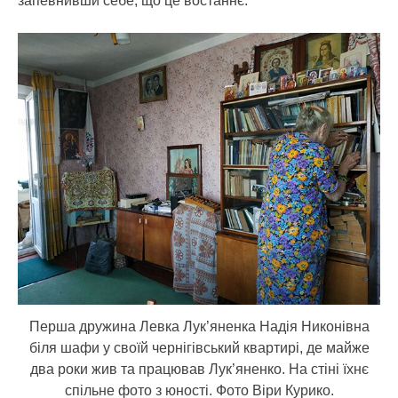
запевнивши себе, що це востаннє.
Перша дружина Левка Лук’яненка Надія Никонівна
біля шафи у своїй чернігівський квартирі, де майже
два роки жив та працював Лук’яненко. На стіні їхнє
спільне фото з юності. Фото Віри Курико.