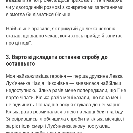
вважали за потрібне, а щось приховати. Та й навряд
чи у двогодинній розмові з конкретними запитаннями
я змогла би дізнатися більше.
Найбільше вразило, як прикутий до ліжка чоловік
сказав, що давно чекав, коли хтось прийде й запитає
про ці події.
3. Варто відкладати останню спробу до
останнього
Моя найважливіша героїня — перша дружина Левка
Лук’яненка Надія Никонівна — виявилася найбільш
недоступною. Кілька разів мене попереджали, що її не
варто чіпати. Кілька разів мені казали, що вона мені
не відчинить. Понад пів року я стукала до неї марно.
Кілька разів розминалася з нею на лавці біля під’їзду.
Зневірившись, я облишила спроби на кілька місяців, і
за рік після смерті Лук’яненка знову постукала,