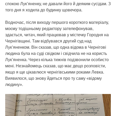
спокою Лук’яненку, не давали його й деяким сусідам. З
того дня я ходила до будинку щовечора.
Водночас, після виходу першого короткого матеріалу,
моєму тодішньому редактору зателефонував,
здається, читач, який працював у містечку Городня на
Чернігівщині. Там відбувався другий суд над
Лук’яненком. Він сказав, що одна відома в Чернігові
людина була на суді свідком і свідчила не на користь
Лук’яненка. Через кілька тижнів подзвонили особисто
мені. Незнайомець сказав, що має дещо розповісти,
якщо я ще цікавлюся чернігівськими роками Левка.
Виявилося, що знову йдеться про ту саму «відому
людину».