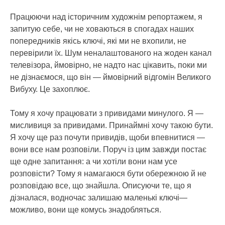
Працюючи над історичним художнім репортажем, я
запитую себе, чи не ховаються в спогадах наших
попередників якісь ключі, які ми не вхопили, не
перевірили їх. Шум неналаштованого на жоден канал
телевізора, ймовірно, не надто нас цікавить, поки ми
не дізнаємося, що він — ймовірний відгомін Великого
Вибуху. Це захоплює.
Тому я хочу працювати з привидами минулого. Я —
мисливиця за привидами. Принаймні хочу такою бути.
Я хочу ще раз почути привидів, щоби впевнитися —
вони все нам розповіли. Поруч із цим завжди постає
ще одне запитання: а чи хотіли вони нам усе
розповісти? Тому я намагаюся бути обережною й не
розповідаю все, що знайшла. Описуючи те, що я
дізналася, водночас залишаю маленькі ключі—
можливо, вони ще комусь знадобляться.