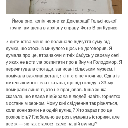
Ймовірно, копія чернетки Декларації Гельсінської
групи, вміщена в архівну справу. Фото Віри Курико.
З дитинства мене не полишало відчуття суму від
думки, що хтось із минулого щось не договорив. Я
думала про це, втрачаючи літніх бабусь у своєму селі,
у яких не встигла розпитати про війну чи Голодомор. Я
перечитувала спогади, записані сільським музеєм, і
помічала важливі деталі, які ніхто не уточнив. Одна із
жительок мого села сказала, що від голоду в 33-му
помирали лише ті, хто не працював. Інша жінка
сказала, що влада відбирала в людей навіть горнятко
з останнім зерном. Чому їхні свідчення так різняться,
коли вони жили на одній вулиці? Хто зараз про це
розповість? Глобально це розтлумачать історики, але
все ж — як так сталося саме на цій вулиці?