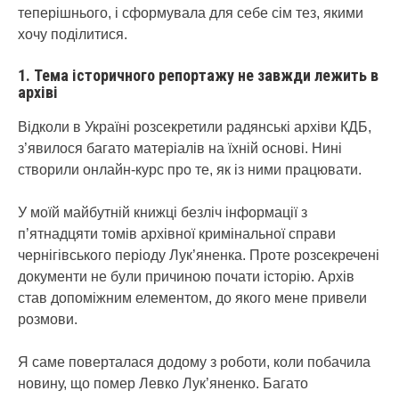
теперішнього, і сформувала для себе сім тез, якими
хочу поділитися.
1. Тема історичного репортажу не завжди лежить в
архіві
Відколи в Україні розсекретили радянські архіви КДБ,
з’явилося багато матеріалів на їхній основі. Нині
створили онлайн-курс про те, як із ними працювати.
У моїй майбутній книжці безліч інформації з
п’ятнадцяти томів архівної кримінальної справи
чернігівського періоду Лук’яненка. Проте розсекречені
документи не були причиною почати історію. Архів
став допоміжним елементом, до якого мене привели
розмови.
Я саме поверталася додому з роботи, коли побачила
новину, що помер Левко Лук’яненко. Багато