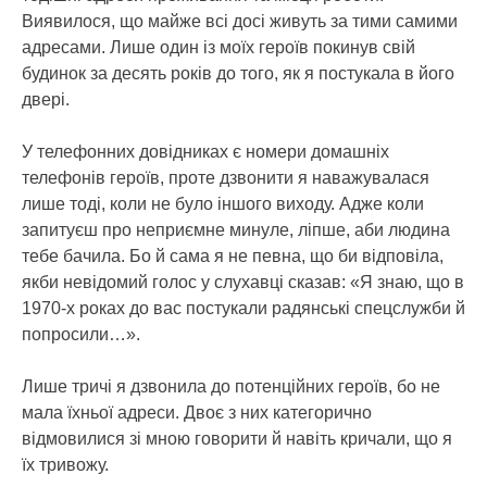
Виявилося, що майже всі досі живуть за тими самими
адресами. Лише один із моїх героїв покинув свій
будинок за десять років до того, як я постукала в його
двері.
У телефонних довідниках є номери домашніх
телефонів героїв, проте дзвонити я наважувалася
лише тоді, коли не було іншого виходу. Адже коли
запитуєш про неприємне минуле, ліпше, аби людина
тебе бачила. Бо й сама я не певна, що би відповіла,
якби невідомий голос у слухавці сказав: «Я знаю, що в
1970-х роках до вас постукали радянські спецслужби й
попросили…».
Лише тричі я дзвонила до потенційних героїв, бо не
мала їхньої адреси. Двоє з них категорично
відмовилися зі мною говорити й навіть кричали, що я
їх тривожу.