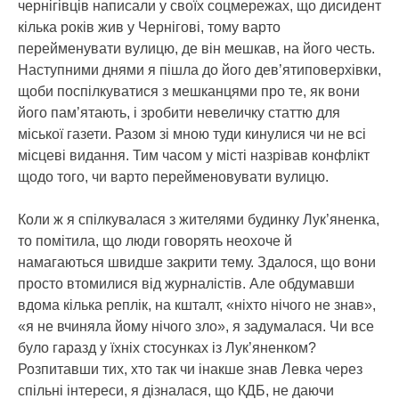
чернігівців написали у своїх соцмережах, що дисидент
кілька років жив у Чернігові, тому варто
перейменувати вулицю, де він мешкав, на його честь.
Наступними днями я пішла до його дев’ятиповерхівки,
щоби поспілкуватися з мешканцями про те, як вони
його пам’ятають, і зробити невеличку статтю для
міської газети. Разом зі мною туди кинулися чи не всі
місцеві видання. Тим часом у місті назрівав конфлікт
щодо того, чи варто перейменовувати вулицю.
Коли ж я спілкувалася з жителями будинку Лук’яненка,
то помітила, що люди говорять неохоче й
намагаються швидше закрити тему. Здалося, що вони
просто втомилися від журналістів. Але обдумавши
вдома кілька реплік, на кшталт, «ніхто нічого не знав»,
«я не вчиняла йому нічого зло», я задумалася. Чи все
було гаразд у їхніх стосунках із Лук’яненком?
Розпитавши тих, хто так чи інакше знав Левка через
спільні інтереси, я дізналася, що КДБ, не даючи