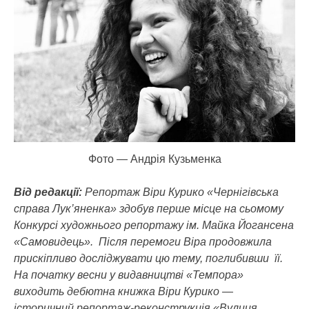
Фото — Андрія Кузьменка
Від редакції:
Репортаж Віри Курико «Чернігівська
справа Лук’яненка» здобув перше місце на сьомому
Конкурсі художнього репортажу ім. Майка Йогансена
«Самовидець». Після перемоги Віра продовжила
прискіпливо досліджувати цю тему, поглибивши її.
На початку весни у видавництві «Темпора»
виходить дебютна книжка Віри Курико —
історичний репортаж-реконструкція «Вулиця