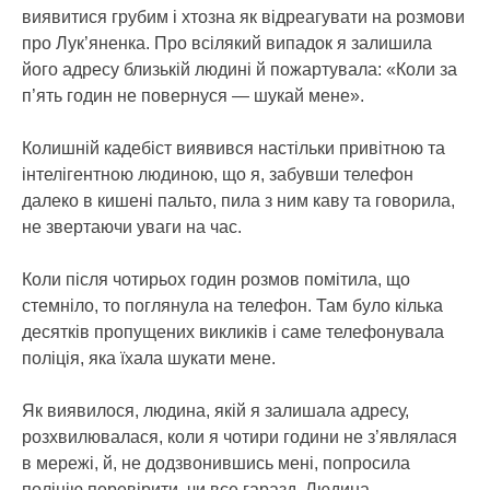
виявитися грубим і хтозна як відреагувати на розмови
про Лук’яненка. Про всілякий випадок я залишила
його адресу близькій людині й пожартувала: «Коли за
п’ять годин не повернуся — шукай мене».
Колишній кадебіст виявився настільки привітною та
інтелігентною людиною, що я, забувши телефон
далеко в кишені пальто, пила з ним каву та говорила,
не звертаючи уваги на час.
Коли після чотирьох годин розмов помітила, що
стемніло, то поглянула на телефон. Там було кілька
десятків пропущених викликів і саме телефонувала
поліція, яка їхала шукати мене.
Як виявилося, людина, якій я залишала адресу,
розхвилювалася, коли я чотири години не з’являлася
в мережі, й, не додзвонившись мені, попросила
поліцію перевірити, чи все гаразд. Людина