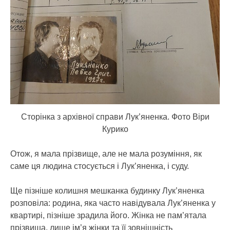
Сторінка з архівної справи Лук’яненка. Фото Віри
Курико
Отож, я мала прізвище, але не мала розуміння, як
саме ця людина стосується і Лук’яненка, і суду.
Ще пізніше колишня мешканка будинку Лук’яненка
розповіла: родина, яка часто навідувала Лук’яненка у
квартирі, пізніше зрадила його. Жінка не пам’ятала
прізвища, лише ім’я жінки та її зовнішність