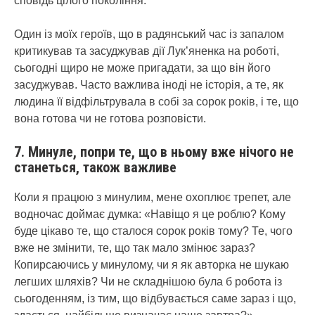
сповідь цілого покоління.
Один із моїх героїв, що в радянський час із запалом
критикував та засуджував дії Лук’яненка на роботі,
сьогодні щиро не може пригадати, за що він його
засуджував. Часто важлива іноді не історія, а те, як
людина її відфільтрувала в собі за сорок років, і те, що
вона готова чи не готова розповісти.
7. Минуле, попри те, що в ньому вже нічого не
станеться, також важливе
Коли я працюю з минулим, мене охоплює трепет, але
водночас доймає думка: «Навіщо я це роблю? Кому
буде цікаво те, що сталося сорок років тому? Те, чого
вже не змінити, те, що так мало змінює зараз?
Копирсаючись у минулому, чи я як авторка не шукаю
легших шляхів? Чи не складнішою була б робота із
сьогоденням, із тим, що відбувається саме зараз і що,