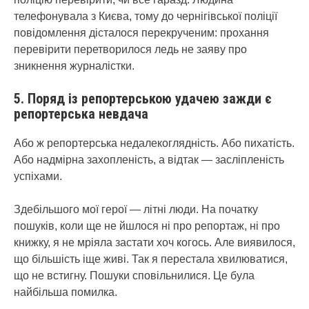
телефонувала з Києва, тому до чернігівської поліції
повідомлення дісталося перекрученим: прохання
перевірити перетворилося ледь не заяву про
зникнення журналістки.
5. Поряд із репортерською удачею зажди є
репортерська невдача
Або ж репортерська недалекоглядність. Або пихатість.
Або надмірна захопленість, а відтак — засліпленість
успіхами.
Здебільшого мої герої — літні люди. На початку
пошуків, коли ще не йшлося ні про репортаж, ні про
книжку, я не мріяла застати хоч когось. Але виявилося,
що більшість іще живі. Так я перестала хвилюватися,
що не встигну. Пошуки сповільнилися. Це була
найбільша помилка.