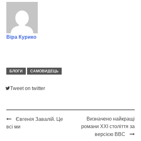
Віра Курико
БЛОГИ
САМОВИДЕЦЬ
Tweet on twitter
Визначено найкращі
Євгенія Завалій. Це
Post
романи XXI століття за
всі ми
navigation
версією BBC