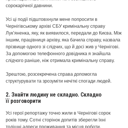
сорокарічної давнини.
Усі ці події підштовхнули мене попросити в
Чернігівському архіві СБУ кримінальну справу
Лук’яненка, яку, як виявилося, передали до Києва. Між
іншим, працівниця архіву, яка бачила справу, назвала
прізвище одного зі слідчих, що й досі жив у Чернігові.
За допомогою телефонного довідника я знайшла
слідчого раніше, ніж отримала кримінальну справу.
Зрештою, розсекречена справа допомогла
структурувати та зрозуміти нечіткі спогади людей.
2. Знайти людину не складно. Складно
її
роз
говорити
Усі герої репортажу точно жили в Чернігові сорок
років тому. Сотні сторінок допитів зберегли їхні
тодішні адреси проживання та місця роботи.