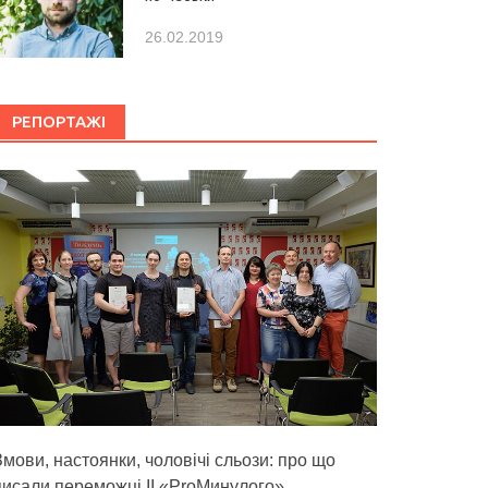
26.02.2019
РЕПОРТАЖІ
Змови, настоянки, чоловічі сльози: про що
писали переможці ІІ «ProМинулого»