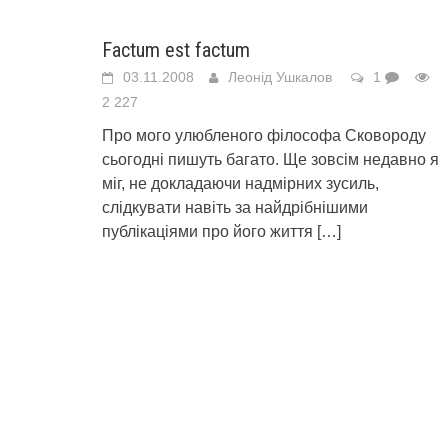
Factum est factum
03.11.2008
Леонід Ушкалов
1
2 227
Про мого улюбленого філософа Сковороду
сьогодні пишуть багато. Ще зовсім недавно я
міг, не докладаючи надмірних зусиль,
слідкувати навіть за найдрібнішими
публікаціями про його життя
[…]