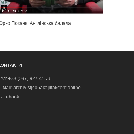
Юрко Позаяк. Англійська балада
КОНТАКТИ
Тел: +38 (097) 927-45-36
-маіl: archivist[собака]litakcent.online
Facebook