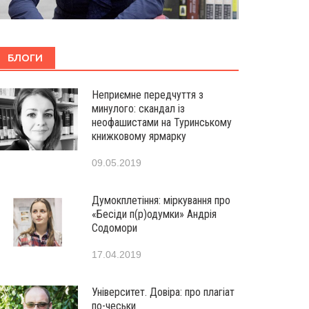
БЛОГИ
Неприємне передчуття з
минулого: скандал із
неофашистами на Туринському
книжковому ярмарку
09.05.2019
Думокплетіння: міркування про
«Бесіди п(р)одумки» Андрія
Содомори
17.04.2019
Університет. Довіра: про плагіат
по-чеськи