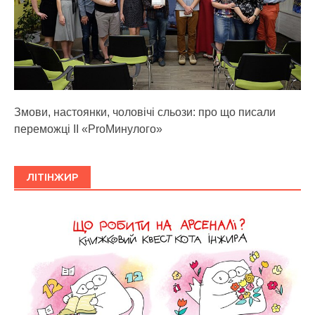
Змови, настоянки, чоловічі сльози: про що писали
переможці ІІ «ProМинулого»
ЛІТІНЖИР