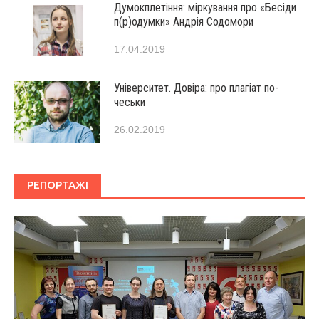
Думокплетіння: міркування про «Бесіди
п(р)одумки» Андрія Содомори
17.04.2019
Університет. Довіра: про плагіат по-
чеськи
26.02.2019
РЕПОРТАЖІ