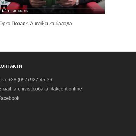
Юрко Позаяк. Англійська балада
КОНТАКТИ
Тел: +38 (097) 927-45-36
-маіl: archivist[собака]litakcent.online
Facebook