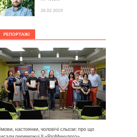
26.02.2019
РЕПОРТАЖІ
Змови, настоянки, чоловічі сльози: про що
писали переможці ІІ «ProМинулого»