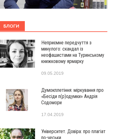
БЛОГИ
Неприємне передчуття з
минулого: скандал із
неофашистами на Туринському
книжковому ярмарку
09.05.2019
Думокплетіння: міркування про
«Бесіди п(р)одумки» Андрія
Содомори
17.04.2019
Університет. Довіра: про плагіат
по-чеськи