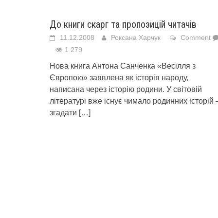
До книги скарг та пропозицій читачів
11.12.2008
Роксана Харчук
Comment
1 279
Нова книга Антона Санченка «Весілля з
Європою» заявлена як історія народу,
написана через історію родини. У світовій
літературі вже існує чимало родинних історій 
згадати
[…]