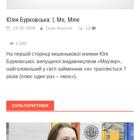
Юлія Бурковська: I, Me, Mine
19.05.2009
Олег Конотіп
13
3 596
На першій сторінці кишенькової книжки Юлі
Бурковської, випущеної видавництвом «Маузер»,
найголовніший у світі займенник «я» трапляється 7
разів (плюс один раз – «моє»).
КУЛЬТКРИТИКИ