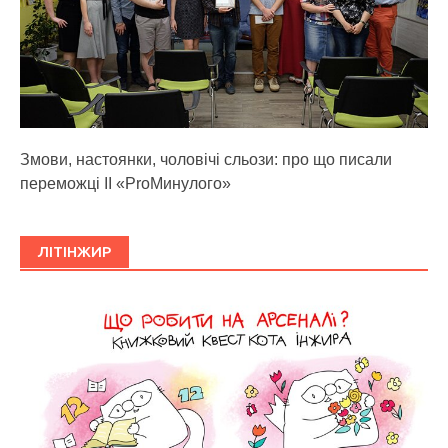
Змови, настоянки, чоловічі сльози: про що писали
переможці ІІ «ProМинулого»
ЛІТІНЖИР