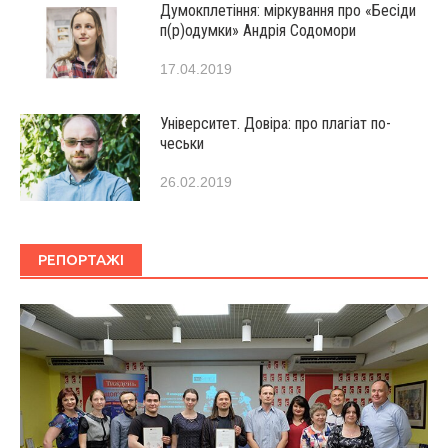
Думокплетіння: міркування про «Бесіди
п(р)одумки» Андрія Содомори
17.04.2019
Університет. Довіра: про плагіат по-
чеськи
26.02.2019
РЕПОРТАЖІ