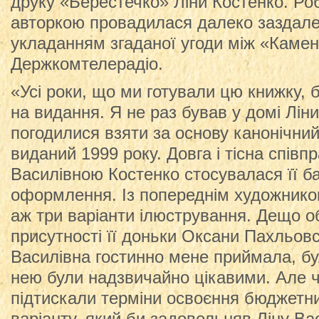
друку «Берестечко» Ліни Костенко. Ро
авторкою провадилася далеко заздале
укладанням згаданої угоди між «Каме
Держкомтелерадіо.
«Усі роки, що ми готували цю книжку, 
на видання. Я не раз бував у домі Лін
погодилися взяти за основу канонічний
виданий 1999 року. Довга і тісна співпр
Василівною Костенко стосувалася її б
оформлення. Із попереднім художник
аж три варіанти ілюстрування. Дещо о
присутності її доньки Оксани Пахльовс
Василівна гостинно мене приймала, бу
нею були надзвичайно цікавими. Але 
підтискали терміни освоєння бюджетних