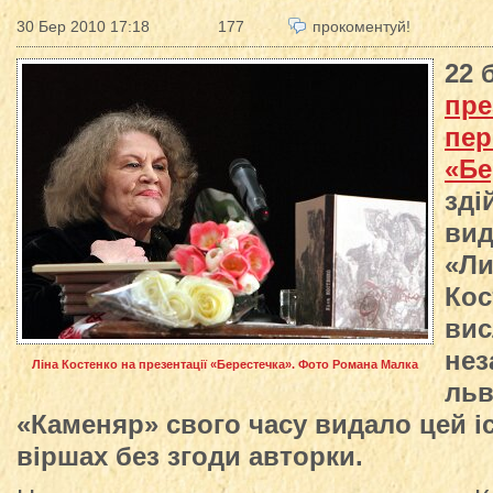
30 Бер 2010 17:18
177
прокоментуй!
22 
пре
пер
«Бе
зді
ви
«Ли
Кос
вис
нез
Ліна Костенко на презентації «Берестечка». Фото Романа Малка
льв
«Каменяр» свого часу видало цей і
віршах без згоди авторки.