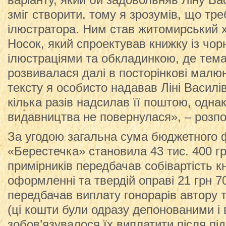
варіанту, який би задовольняв Ліну Ва
зміг створити, тому я зрозумів, що тр
ілюстратора. Ним став житомирський 
Носок, який спроектував книжку із чор
ілюстраціями та обкладинкою, де тема
розвивалася далі в посторінкові малюн
тексту я особисто надавав Ліні Василів
кілька разів надсилав її поштою, одна
видавництва не повернулася», – розпо
За угодою загальна сума бюджетного 
«Берестечка» становила 43 тис. 400 г
примірників передбачав собівартість 
оформленні та твердій оправі 21 грн 7
передбачав виплату гонорарів автору т
(ці кошти були одразу депонованими і
зобов’язувалося їх виплатити після під