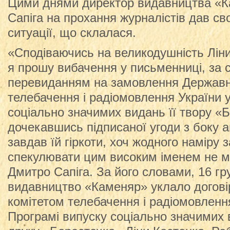
Цими днями директор видавництва «
Сапіга на прохання журналістів дав св
ситуації, що склалася.
«Сподіваючись на великодушність Ліни
я прошу вибачення у письменниці, за с
перевиданням на замовлення Державн
телебачення і радіомовлення України 
соціально значимих видань її твору «
дочекавшись підписаної угоди з боку 
завдав їй гіркоти, хоч жодного наміру 
спекулювати цим високим іменем не м
Дмитро Сапіга. За його словами, 16 гр
видавництво «Каменяр» уклало догові
комітетом телебачення і радіомовлення
Програмі випуску соціально значимих 