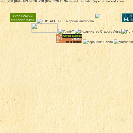
тел.:
+38 (044) 463 59 16
,
+38 (067) 320 15 94
, е-маіl:
redaktor(вухо)litakcent.com