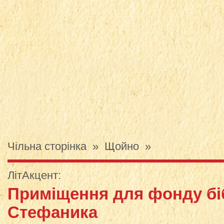
Чільна сторінка
»
Щойно
»
ЛітАкцент
:
Приміщення для фонду біб
Стефаника