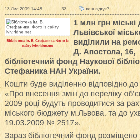
13 Лис 2009 14:48
33
ваш відгук?
1 млн грн міські 
Львівської міськ
виділили на рем
Бібліотека ім. В. Стефаника. Фото із
сайту lviv.ridne.net
Д. Апостола, 16,
бібліотечний фонд Наукової бібліо
Стефаника НАН України.
Кошти буде виділенно відповідно до
«Про внесення змін до переліку об’єк
2009 році будуть проводитися за ра
міського бюджету м.Львова, та до ух
19.03.2009 № 2517».
Зараз бібліотечний фонд розміщено 