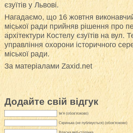
єзуїтів у Львові.
Нагадаємо, що 16 жовтня виконавчий
міської ради прийняв рішення про п
архітектури Костелу єзуїтів на вул. 
управління охорони історичного сер
міської ради.
За матеріалами Zaxid.net
Додайте свій відгук
Ім’я (обов’язково)
Скринька (не публікується) (обов’язково)
Власна веб-сторінка