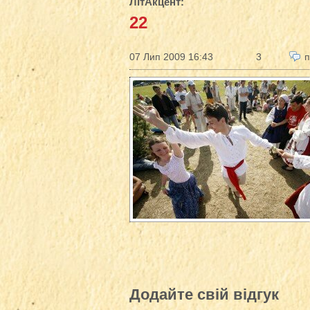
ЛітАкцент
:
22
07 Лип 2009 16:43
3
п
Додайте свій відгук