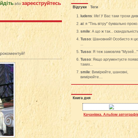
ійдіть
зареєструйтесь
або
Відгуки
Теги
ludens
: life! У Вас таки трохи див
ai
: я "Тінь вітру" буквально проко.
smile
: А що ж так... скандальність..
Tusso
: Шановний! Особисто я цю
...
Tusso
: Я теж замовляв "Музей..." і
рокоментуй!
Tusso
: Якщо аргументуєте появ
таких...
smile
: Вимірюйте, шановні,
вимірюйте....
Книга дня
Качанівка. Альбом автографі