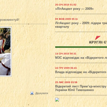
20 СІЧ 2010 01:52
«ЛітАкцент року — 2009»
рокоментуй!
09 ЖОВ 2009 05:11
ЛітАкцент року – 2009: лідери тр
кварталу
14 СІЧ 2010 00:31
МЗС відповідає на «Відкритого л
24 ГРУ 2009 06:41
Влада відповідає на «Відкритого
25 ЛИС 2009 03:58
Відкритий лист Прем’єр-міністру
України Юлії Тимошенко
Друкувати