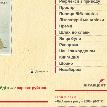
Рефлексії з приводу
Простір
Полиця бібліофіла
Літературні мандрівки
Премії
Шлях до слави
Як це було
Репортаж
Наші за кордоном
Книга дня
Щойно
Незабаром
Друкувати
ійдіть
зареєструйтесь
або
28 СІЧ 2010 03:19
«ЛітАкцент року – 2009» (ФОТО)