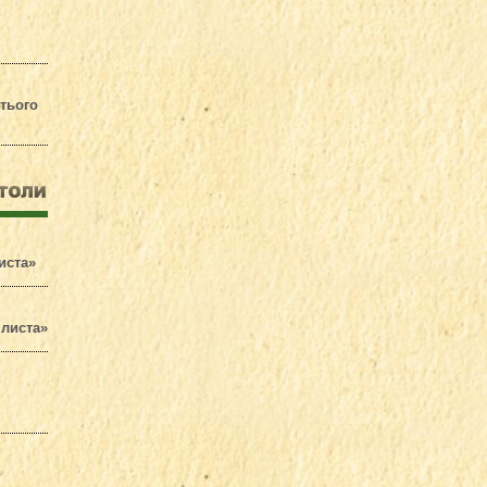
етього
иста»
 листа»