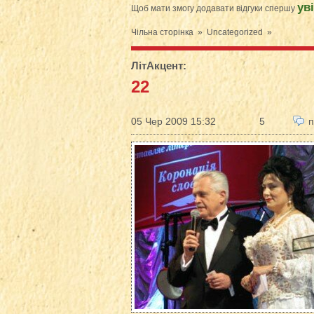
ув
Щоб мати змогу додавати відгуки спершу
Чільна сторінка
»
Uncategorized
»
ЛітАкцент
:
22
05 Чер 2009 15:32
5
п