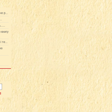
не р...
..
....
 книгу
 те...
ою
в