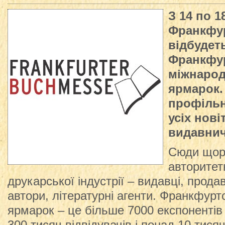
З 14 по 1
Франкфур
відбудет
Франкфу
міжнаро
ярмарок.
профільн
усіх нові
видавнич
Сюди щорі
авторитет
друкарської індустрії – видавці, прода
автори, літературні агенти. Франкфур
ярмарок – це більше 7000 експонентів 