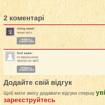
2 коментарі
strng
каже:
чекаю звіту.
УВІЙДІТЬ І
КОМЕНТУЙТЕ
fest
каже:
по-вкраїнському:
ЧЕКАЮ НА ЗВІТ!
УВІЙДІТЬ І
КОМЕНТУЙТЕ
Додайте свій відгук
ув
Щоб мати змогу додавати відгуки спершу
зареєструйтесь