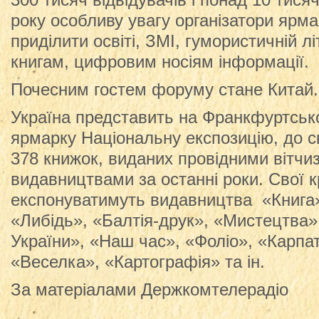
300 тисяч відвідувачів і понад 10 тися
року особливу увагу організатори ярм
приділити освіті, ЗМІ, гумористичній л
книгам, цифровим носіям інформації.
Почесним гостем форуму стане Китай.
Україна представить на Франкфуртсь
ярмарку Національну експозицію, до с
378 книжок, виданих провідними вітчи
видавництвами за останні роки. Свої 
експонуватимуть видавництва «Книга»,
«Либідь», «Балтія-друк», «Мистецтва»
України», «Наш час», «Фоліо», «Карпати
«Веселка», «Картографія» та ін.
За матеріалами Держкомтелерадіо