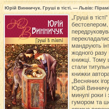
Юрій Винничук. Груші в тісті. — Львів: Пірам
„Груші в тісті
бестселером, 
передруковув
перекладалис
мандрують ін
жодного разу 
книжці. Тому
стали титуль
книжки автора 
„Весняних ігор
Юрій Винничук
минулі роки і
гумором та 