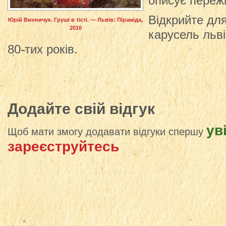
описує переж
Відкрийте дл
Юрій Винничук. Груші в тісті. — Львів: Піраміда,
2010
карусель льві
80-тих років.
Додайте свій відгук
ув
Щоб мати змогу додавати відгуки спершу
зареєструйтесь