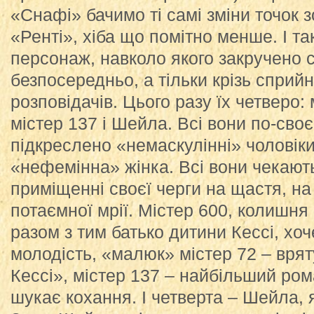
«Снафі» бачимо ті самі зміни точок з
«Ренті», хіба що помітно менше. І т
персонаж, навколо якого закручено 
безпосередньо, а тільки крізь сприй
розповідачів. Цього разу їх четверо: 
містер 137 і Шейла. Всі вони по-сво
підкреслено «немаскулінні» чоловік
«нефемінна» жінка. Всі вони чекаю
приміщенні своєї черги на щастя, на
потаємної мрії. Містер 600, колишня 
разом з тим батько дитини Кессі, хоч
молодість, «малюк» містер 72 – вря
Кессі», містер 137 – найбільший рома
шукає кохання. І четверта – Шейла,