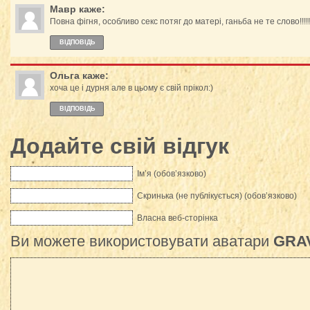
Мавр
каже:
Повна фігня, особливо секс потяг до матері, ганьба не те слово!!!!!
ВІДПОВІДЬ
Ольга
каже:
хоча це і дурня але в цьому є свій прікол:)
ВІДПОВІДЬ
Додайте свій відгук
Ім’я (обов’язково)
Скринька (не публікується) (обов’язково)
Власна веб-сторінка
Ви можете використовувати аватари
GRA