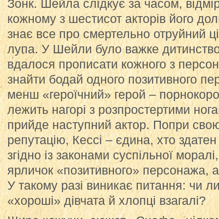
Зонк. Шейла слідкує за часом, відм
кожному з шестисот акторів його дол
знає все про смертельно отруйний ці
лупа. У Шейли було важке дитинств
вдалося прописати кожного з персона
знайти бодай одного позитивного пе
менш «героїчний» герой – порнокоро
лежить нагорі з розпростертими нога
прийде наступний актор. Попри сво
репутацію, Кессі – єдина, хто здате
згідно із законами суспільної морал
ярличок «позитивного» персонажа, а
У такому разі виникає питання: чи 
«хороші» дівчата й хлопці взагалі?