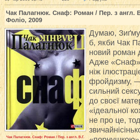
Чак Палагнюк. Снаф: Роман / Пер. з англ. В.
Фоліо, 2009
Думаю, Зиґму
б, якби Чак П
новий роман 
Адже «Снаф» 
ніж ілюстраціє
фройдизму, — 
сильний секс
до своєї мат
«ідеальної к
не про це, то
звичайнісінь
Чак Палагнюк. Снаф: Роман / Пер. з англ. В.Г.
«порнушкою» 