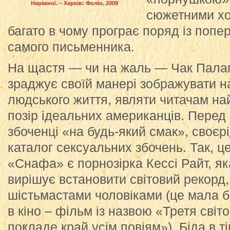
Наріжної. – Харків: Фоліо, 2009
сюжетними хо
багато в чому програє поряд із попе
самого письменника.
На щастя — чи на жаль — Чак Палагн
зраджує своїй манері зображувати н
людського життя, являти читачам на
позір ідеальних американців. Перед
збоченці «на будь-який смак», своє
каталог сексуальних збочень. Так,
«Снафа» є порнозірка Кессі Райт, яка
вирішує встановити світовий рекорд
шістьмастами чоловіками (це мала би
в кіно – фільм із назвою «Третя світо
покладе край усім повіям»). Біда в ті