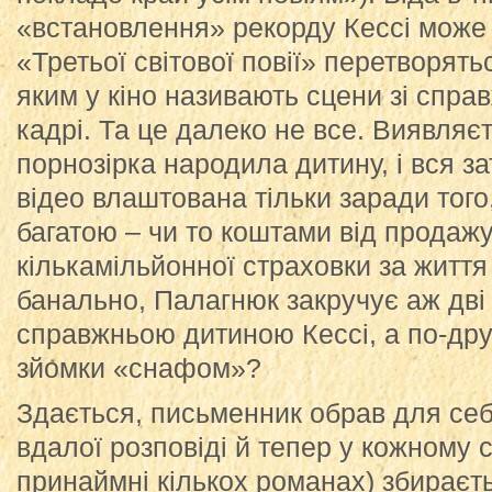
«встановлення» рекорду Кессі може п
«Третьої світової повії» перетворять
яким у кіно називають сцени зі спра
кадрі. Та це далеко не все. Виявляєт
порнозірка народила дитину, і вся за
відео влаштована тільки заради тог
багатою – чи то коштами від продажу
кількамільйонної страховки за життя 
банально, Палагнюк закручує аж дві 
справжньою дитиною Кессі, а по-друг
зйомки «снафом»?
Здається, письменник обрав для се
вдалої розповіді й тепер у кожному 
принаймні кількох романах) збираєть