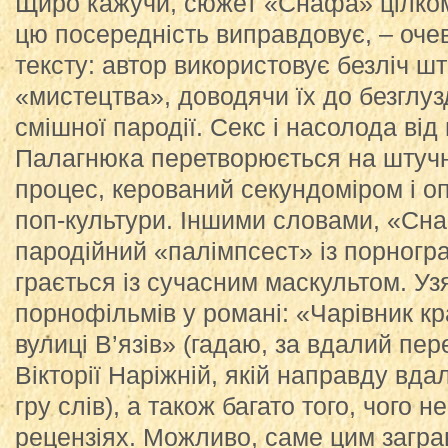
Щиро кажучи, сюжет «Снафа» цілком
цю посередність виправдовує, – оче
тексту: автор використовує безліч ш
«мистецтва», доводячи їх до безглузд
смішної пародії. Секс і насолода від
Палагнюка перетворюється на штуч
процес, керований секундоміром і 
поп-культури. Іншими словами, «Сна
пародійний «палімпсест» із порногр
грається із сучасним маскультом. Уз
порнофільмів у романі: «Чарівник кр
вулиці В’язів» (гадаю, за вдалий пе
Вікторії Наріжній, якій направду вд
гру слів), а також багато того, чого н
рецензіях. Можливо, саме цим загра