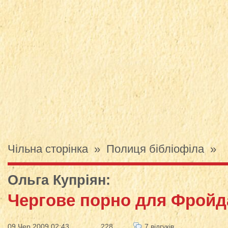
Чільна сторінка
»
Полиця бібліофіла
»
Ольга Купріян
:
Чергове порно для Фройд
09 Чер 2009 02:43
228
7 відгуків