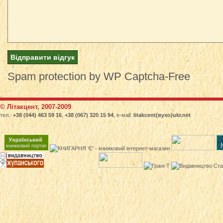
Spam protection by WP Captcha-Free
© Літакцент, 2007-2009
.
тел.:
+38 (044) 463 59 16
,
+38 (067) 320 15 94
, е-маіl:
litakcent(вухо)ukr.net