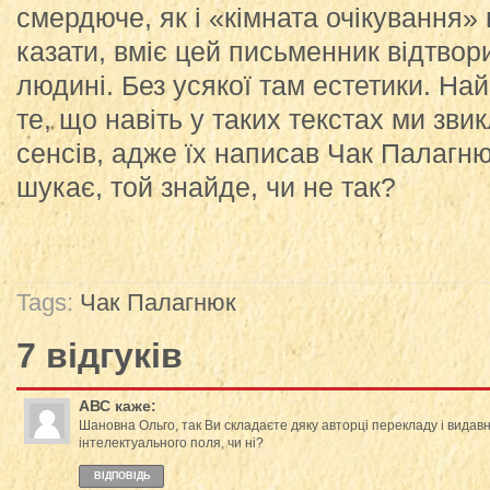
смердюче, як і «кімната очікування»
казати, вміє цей письменник відтвор
людині. Без усякої там естетики. На
те, що навіть у таких текстах ми зв
сенсів, адже їх написав Чак Палагню
шукає, той знайде, чи не так?
Tags:
Чак Палагнюк
7 відгуків
АВС
каже:
Шановна Ольго, так Ви складаєте дяку авторці перекладу і видав
інтелектуального поля, чи ні?
ВІДПОВІДЬ