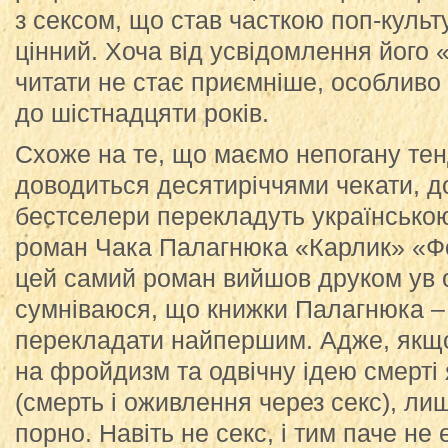
з сексом, що став часткою поп-куль
цінний. Хоча від усвідомлення його «
читати не стає приємніше, особливо
до шістнадцяти років.
Схоже на те, що маємо непогану тен
доводиться десятиріччями чекати, д
бестселери перекладуть українською
роман Чака Палагнюка «Карлик» «Фо
цей самий роман вийшов друком ув ор
сумніваюся, що книжки Палагнюка – 
перекладати найпершим. Адже, якщо
на фройдизм та одвічну ідею смерті
(смерть і оживлення через секс), л
порно. Навіть не секс, і тим паче не