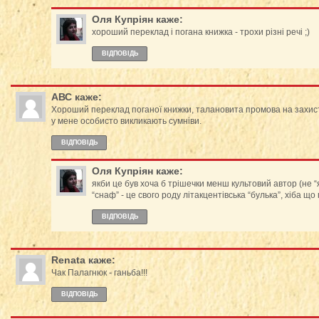
Оля Купріян
каже:
хороший переклад і погана книжка - трохи різні речі ;)
ВІДПОВІДЬ
АВС
каже:
Хороший переклад поганої книжки, талановита промова на захис
у мене особисто викликають сумніви.
ВІДПОВІДЬ
Оля Купріян
каже:
якби це був хоча б трішечки менш культовий автор (не “
“снаф” - це свого роду літакцентівська “булька”, хіба щ
ВІДПОВІДЬ
Renata
каже:
Чак Палагнюк - ганьба!!!
ВІДПОВІДЬ