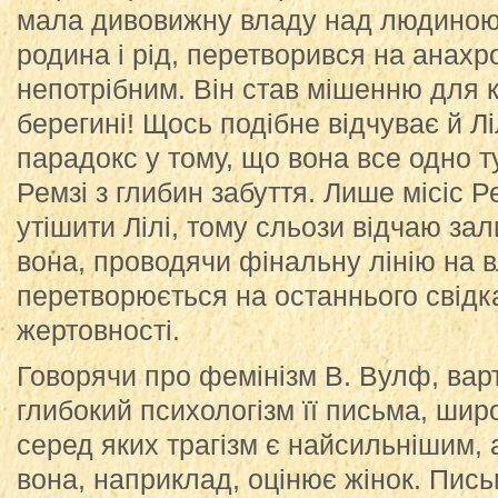
мала дивовижну владу над людиною,
родина і рід, перетворився на анахро
непотрібним. Він став мішенню для к
берегині! Щось подібне відчуває й Лі
парадокс у тому, що вона все одно ту
Ремзі з глибин забуття. Лише місіс Р
утішити Лілі, тому сльози відчаю зал
вона, проводячи фінальну лінію на в
перетворюється на останнього свідка
жертовності.
Говорячи про фемінізм В. Вулф, варт
глибокий психологізм її письма, широ
серед яких трагізм є найсильнішим, а
вона, наприклад, оцінює жінок. Пис