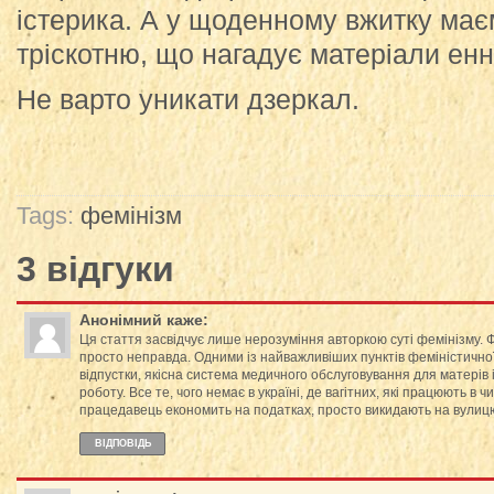
істерика. А у щоденному вжитку має
тріскотню, що нагадує матеріали енног
Не варто уникати дзеркал.
Tags:
фемінізм
3 відгуки
Анонімний
каже:
Ця стаття засвідчує лише нерозуміння авторкою суті фемінізму. Фе
просто неправда. Одними із найважливіших пунктів феміністичної 
відпустки, якісна система медичного обслуговування для матерів 
роботу. Все те, чого немає в україні, де вагітних, які працюють в 
працедавець економить на податках, просто викидають на вулиц
ВІДПОВІДЬ