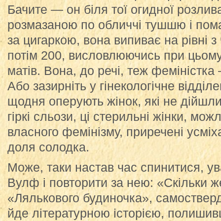
Бачите — он біля тої огидної розлив
розмазаною по обличчі тушшю і по
за цигаркою, вона випиває на рівні з
потім 200, висловлюючись при цьом
матів. Вона, до речі, теж феміністка
Або зазирніть у гінекологічне відділ
щодня оперують жінок, які не дійшли
гіркі сльози, ці стерильні жінки, мо
власного фемінізму, приречені усміх
доля солодка.
Може, таки настав час спинитися, у
Вулф і повторити за нею: «Скільки ж
«Лялькового будиночка», самостве
йде літературною історією, полишив