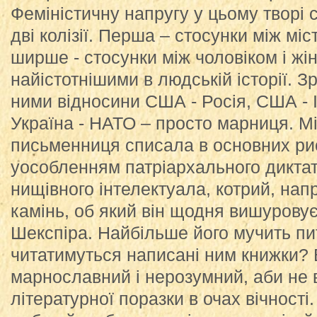
Феміністичну напругу у цьому творі 
дві колізії. Перша – стосунки між міст
ширше - стосунки між чоловіком і жін
найістотнішими в людській історії. З
ними відносини США - Росія, США - І
Україна - НАТО – просто марниця. Мі
письменниця списала в основних риса
уособленням патріархального диктат
нищівного інтелектуала, котрий, нап
камінь, об який він щодня вишуровує
Шекспіра. Найбільше його мучить пи
читатимуться написані ним книжки? В
марнославний і нерозумний, аби не 
літературної поразки в очах вічності.