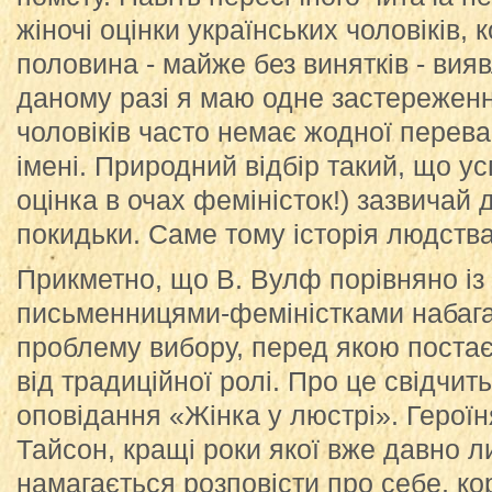
жіночі оцінки українських чоловіків,
половина - майже без винятків - вия
даному разі я маю одне застереженн
чоловіків часто немає жодної переваг
імені. Природний відбір такий, що ус
оцінка в очах феміністок!) зазвичай 
покидьки. Саме тому історія людств
Прикметно, що В. Вулф порівняно із
письменницями-феміністками набага
проблему вибору, перед якою постає
від традиційної ролі. Про це свідчить
оповідання «Жінка у люстрі». Героїн
Тайсон, кращі роки якої вже давно 
намагається розповісти про себе, к