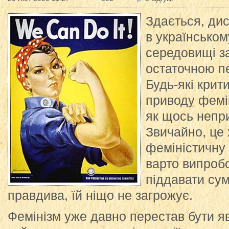
Здається, дис
в українськом
середовищі з
остаточною п
Будь-які крит
приводу фемі
як щось непри
Звичайно, це 
феміністичну т
варто випробо
піддавати сум
правдива, їй ніщо не загрожує.
Фемінізм уже давно перестав бути 