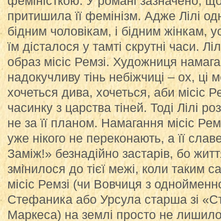
феміністкою. У романі зазначено, щ
притишила її фемінізм. Адже Лілі од
бідним чоловікам, і бідним жінкам, 
їм дісталося у тамті скрутні часи. Л
образ місіс Ремзі. Художниця намагає
надокучливу тінь небіжчиці – ох, ці м
хочеться дива, хочеться, аби місіс 
часинку з царства тіней. Тоді Лілі р
не за її планом. Намагання місіс Ре
уже нікого не переконають, а її сла
Заміж!» безнадійно застарів, бо жит
змінилося до тієї межі, коли таким 
місіс Ремзі (чи Вовчиця з одноймен
Стефаника або Урсула старша зі «Ст
Маркеса) на землі просто не лишилос