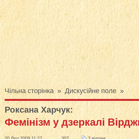
Чільна сторінка
»
Дискусійне поле
»
Роксана Харчук
:
Фемінізм у дзеркалі Вірдж
20 Лют 2009 11:27
302
3 відгуки