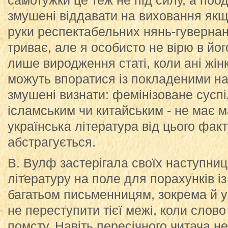
самотужки це теж не під силу, а поо
змушені віддавати на виховання якщо
руки респектабельних нянь-гувернан
триває, але я особисто не вірю в йог
лише виродження статі, коли ані жінк
можуть впоратися із покладеними на
змушені визнати: фемінізоване суспі
ісламським чи китайським - не має 
українська література від цього фак
абстрагується.
В. Вулф застерігала своїх наступни
літературу на поле для порахунків і
багатьом письменницям, зокрема й у
не переступити тієї межі, коли слов
помсту. Навіть пересічного читача н