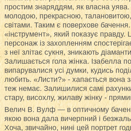
простим знаряддям, як власна уява.
молодою, прекрасною, талановитою,
світами. Таким є поверхове бачення
«інструмент», який показує правду. 
персонаж із захопленням спостеріга
з неї злітає сукня, зникають діамант
Залишається гола жінка. Ізабелла по
випарувалися усі думки, кудись поділ
любить. «Листи?» - хапається вона за
теж немає. Залишилися самі рахунки
стару, висохлу, жилаву жінку - прями
Велич В. Вулф — в оптичному баченні
якою вона дала вичерпний і безжаль
Хоча, звичайно, нині цей портрет го