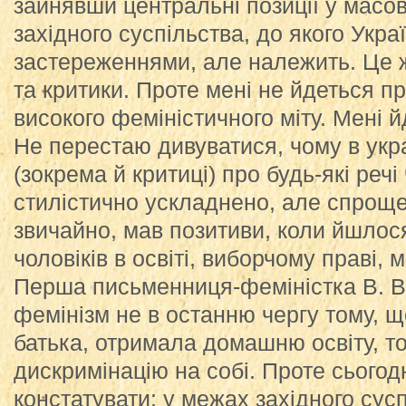
зайнявши центральні позиції у масов
західного суспільства, до якого Украї
застереженнями, але належить. Це ж
та критики. Проте мені не йдеться п
високого феміністичного міту. Мені й
Не перестаю дивуватися, чому в укра
(зокрема й критиці) про будь-які реч
стилістично ускладнено, але спрощен
звичайно, мав позитиви, коли йшлося 
чоловіків в освіті, виборчому праві,
Перша письменниця-феміністка В. 
фемінізм не в останню чергу тому, 
батька, отримала домашню освіту, то
дискримінацію на собі. Проте сьогод
констатувати: у межах західного сус