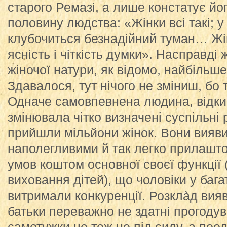
старого Ремазі, а лише констатує йо
половину людства: «Жінки всі такі; у 
клубочиться безнадійний туман… Ж
ясність і чіткість думки». Насправді
жіночої натури, як відомо, найбільше
Здавалося, тут нічого не зміниш, бо
Одначе самовпевнена людина, відки
змінювала чітко визначені суспільні 
прийшли мільйони жінок. Вони вияв
наполегливими й так легко прилашт
умов коштом основної своєї функції
виховання дітей), що чоловіки у бага
витримали конкуренції. Розклàд вия
батьки переважно не здатні прогодув