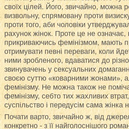
своїх цілей. Його, звичайно, можна р
визвольну, спрямовану проти визиску
проти того, аби чоловіки утверджувал
рахунок жінок. Проте це не означає, 
прикриваючись фемінізмом, мають п
отримувати певні переваги, коли йд
ними зробленого, вдаватися до різно
звинувачень у сексуальних домаганнях 
своєю суттю «коварними жонами», а
фемінізму. Не можна також не поміча
фемінізму, себто тих жахливих втрат,
суспільство і передусім сама жінка 
Почати варто, звичайно ж, від джерел
конкретно - з її найголоснішого рома