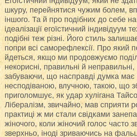
Егоїстичний індивідуум, який не зда
шкуру, перейнятися чужим болем, вп
іншого. Та й про подібних до себе на
ідеалізації егоїстичний індивідуум 
подібні теж різні. Його стиль залиш
попри всі саморефлексії. Про який 
йдеться, якщо ми продовжуємо поділ
некорисні, правильні й неправильні,
забуваючи, що насправді думка має 
несподіваною, влучною, такою, що зби
приголомшує, як удар хулігана Тайсон
Лібералізм, звичайно, мав сприяти р
практиці ж ми стали свідками занеп
жіночого, коли жіночий голос часто з
зверхньо, іноді зриваючись на фальц