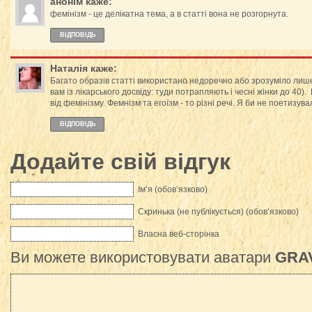
анонім
каже:
фемінізм - це делікатна тема, а в статті вона не розгорнута.
ВІДПОВІДЬ
Наталія
каже:
Багато образів статті використано недоречно або зрозуміло лише д
вам із лікарського досвіду: туди потрапляють і чесні жінки до 40).
від фемінізму. Фемнізм та егоїзм - то різні речі. Я би не поетизув
ВІДПОВІДЬ
Додайте свій відгук
Ім’я (обов’язково)
Скринька (не публікується) (обов’язково)
Власна веб-сторінка
Ви можете використовувати аватари
GRA