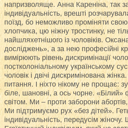
напризволяще. Анна Кареніна, так з
індивідуальність, врешті розчарувала
поїзд, бо неможливо проміняти свою
хлопчика, цю ніжну тростинку, не тіл
найшляхетнішого із чоловіків. Оксан
досліджень», а за нею професійні кр
вимірюють рівень дискримінації чолові
постколоніальному українському сус
чоловік і двічі дискримінована жінка
питання. І ніхто нікому не прощає: зуб
біле, шановні, а ось чорне. «Білий»
світом. Ми – проти заборони абортів,
Ми підтримуємо рух «без дітей». Гет
індивідуальність, передусім жіночу