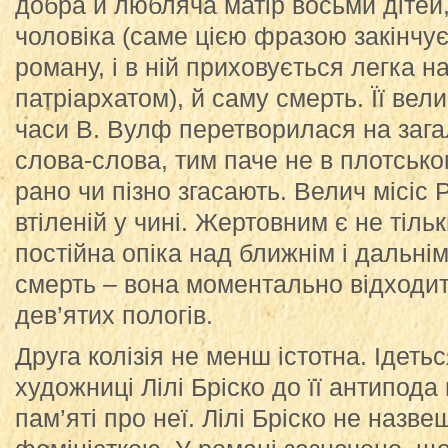
добра й любляча матір восьми дітей
чоловіка (саме цією фразою закінчу
роману, і в ній приховується легка 
патріархатом), й саму смерть. Її вели
часи В. Вулф перетворилася на зага
слова-слова, тим паче не в плотськом
рано чи пізно згасають. Велич місіс 
втіленій у чині. Жертовним є не тільк
постійна опіка над ближнім і дальнім
смерть – вона моментально відходить 
дев’ятих пологів.
Друга колізія не менш істотна. Ідеть
художниці Лілі Бріско до її антипода 
пам’яті про неї. Лілі Бріско не наз