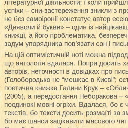
літературної діяльности; і коли прийшл
успіхи – сни-застереження зникли з пр
не без самоіронії констатує автор есею
«Дияволи й букви» – один із найцікавіш
книжці, а його проблематика, безпереч
задум упорядника пов’язати сон і пись
На цій оптимістичній ноті можна підво
що антологія вдалася. Попри досить х
авторів, неточності в довідках про пис
(Голобородько не “мешкає в Києві”; ос
поетична книжка Галини Крук – «Обли
(2005), а передостання Неборакова – «
поодинокі мовні огріхи. Вдалася, бо є
текстів, бо тексти досить розмаїті за 
бо має шанси зацікавити масового чита