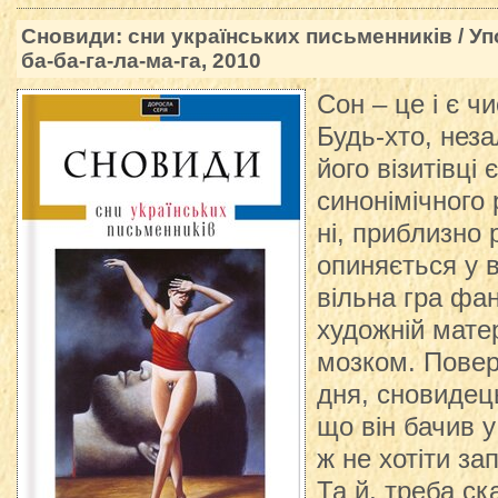
Сновиди: сни українських письменників / Упор
ба-ба-га-ла-ма-га, 2010
Сон – це і є чи
Будь-хто, неза
його візитівці 
синонімічного 
ні, приблизно 
опиняється у в
вільна гра фан
художній матер
мозком. Повер
дня, сновидець
що він бачив у
ж не хотіти за
Та й, треба ск