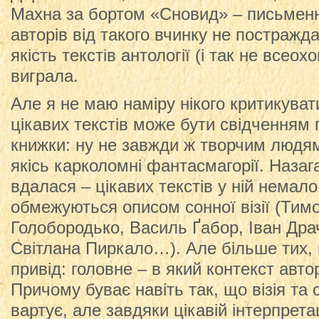
Махна за бортом «Сновид» – письмен
авторів від такого вчинку не постражда
якість текстів антології (і так не всеохо
виграла.
Але я не маю наміру нікого критикува
цікавих текстів може бути свідченням 
книжки: ну не завжди ж творчим людям
якісь карколомні фантасмагорії. Назаг
вдалася – цікавих текстів у ній немало.
обмежуються описом сонної візії (Тим
Голобородько, Василь Ґабор, Іван Драч
Світлана Пиркало…). Але більше тих, 
привід: головне – в який контекст авто
Причому буває навіть так, що візія та
вартує, але завдяки цікавій інтерпрета