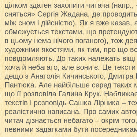
цілком здатен захопити читача (напр., 
сняться» Сергія Жадана, де проводит
між сном і дійсністю). Як я вже казав, 
обмежується текстами, що претендують
в цьому нема нічого поганого), тож деяк
художніми якостями, як тим, про що в
повідомляють. До таких належать віщі 
хоча й небагато, але вони є. Це текст
дещо з Анатолія Кичинського, Дмитра 
Пантюка. Але найбільше серед таких м
що її розповіла Галина Крук. Наближаєт
текстів і розповідь Сашка Лірника – те
реалістично написана. Про самих авторі
читач дізнається небагато – окрім того
певними задатками бути посередникам