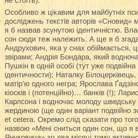
не стоїть).
Особливо ж цікавим для майбутніх пс
досліджень текстів авторів «Сновид» 
я б назвав зсунутою ідентичністю. Вла
сон сюди теж належить. А ще я б згад
Андрухович, яка у снах обіймається, ці
звірами; Андрія Бондара, який водночас
Пушкін в одній особі (тут уже подвійна 
ідентичности); Наталку Білоцерківець,
матір’ю одного негра; Ярослава Ґадзін
кіосків і (потенційно)… банків (!); Лар
Карлсона і водночас молоду шведську 
жердиною (ще один варіант подвійно зс
et cetera. Окремо слід сказати про того
назвою «Мені сниться один сон, що я в
Януковича» зо два місяці тому активн