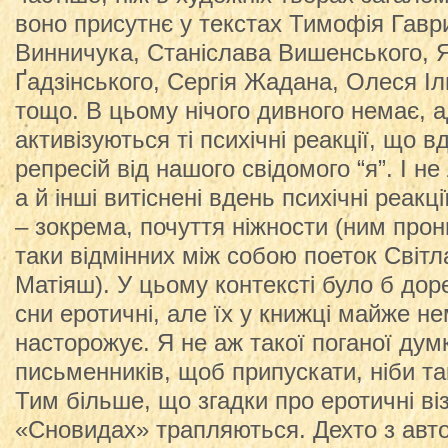
воно присутнє у текстах Тимофія Гавр
Винничука, Станіслава Вишенського, 
Ґадзінського, Сергія Жадана, Олеся Іл
тощо. В цьому нічого дивного немає, а
активізуються ті психічні реакції, що 
репресій від нашого свідомого “я”. І н
а й інші витіснені вдень психічні реакц
– зокрема, почуття ніжности (ним прон
таки відмінних між собою поеток Світ
Матіяш). У цьому контексті було б до
сни еротичні, але їх у книжці майже не
насторожує. Я не аж такої поганої ду
письменників, щоб припускати, ніби так
Тим більше, що згадки про еротичні візі
«Сновидах» трапляються. Дехто з автор