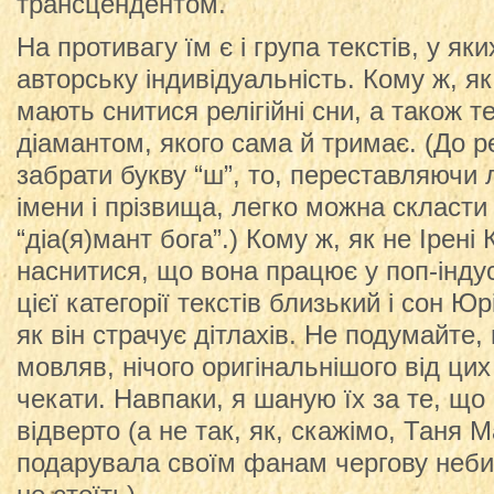
трансцендентом.
На противагу їм є і група текстів, у яки
авторську індивідуальність. Кому ж, як
мають снитися релігійні сни, а також т
діамантом, якого сама й тримає. (До ре
забрати букву “ш”, то, переставляючи 
імени і прізвища, легко можна скласт
“діа(я)мант бога”.) Кому ж, як не Ірені 
наснитися, що вона працює у поп-інду
цієї категорії текстів близький і сон Ю
як він страчує дітлахів. Не подумайте, 
мовляв, нічого оригінальнішого від цих 
чекати. Навпаки, я шаную їх за те, що
відверто (а не так, як, скажімо, Таня 
подарувала своїм фанам чергову неби