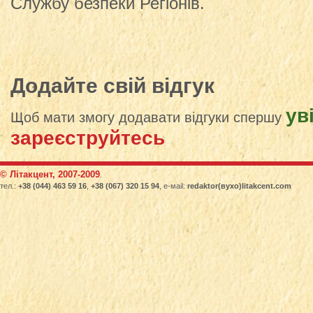
Службу безпеки Регіонів.
Додайте свій відгук
ув
Щоб мати змогу додавати відгуки спершу
зареєструйтесь
© Літакцент, 2007-2009
.
тел.:
+38 (044) 463 59 16
,
+38 (067) 320 15 94
, е-маіl:
redaktor(вухо)litakcent.com