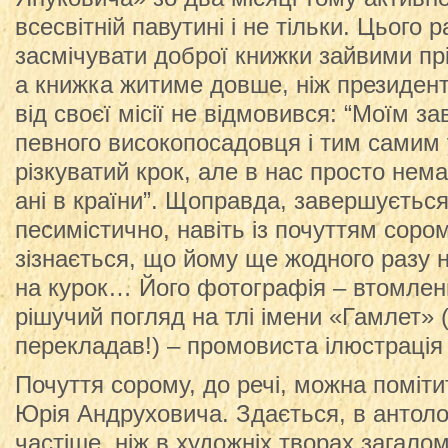
всесвітній павутині і не тільки. Цього 
засмічувати доброї книжки зайвими пр
а книжка житиме довше, ніж президент 
від своєї місії не відмовився: “Моїм з
певного високопосадовця і тим самим 
різкуватий крок, але в нас просто нема
ані в країни”. Щоправда, завершуєтьс
песимістично, навіть із почуттям соро
зізнається, що йому ще жодного разу 
на курок… Його фотографія – втомлени
рішучий погляд на тлі імени «Гамлет»
перекладав!) – промовиста ілюстрація
Почуття сорому, до речі, можна поміти
Юрія Андруховича. Здається, в антолог
частіше, ніж в художніх творах загало