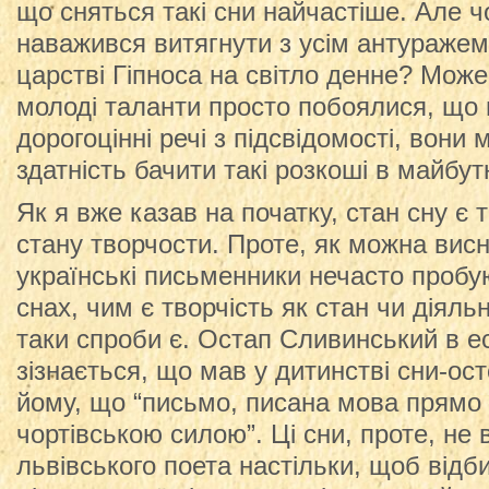
що сняться такі сни найчастіше. Але ч
наважився витягнути з усім антуражем 
царстві Гіпноса на світло денне? Може
молоді таланти просто побоялися, що 
дорогоцінні речі з підсвідомості, вони
здатність бачити такі розкоші в майбу
Як я вже казав на початку, стан сну є 
стану творчости. Проте, як можна висн
українські письменники нечасто пробу
снах, чим є творчість як стан чи діяльн
таки спроби є. Остап Сливинський в е
зізнається, що мав у дитинстві сни-ост
йому, що “письмо, писана мова прямо п
чортівською силою”. Ці сни, проте, не
львівського поета настільки, щоб відби