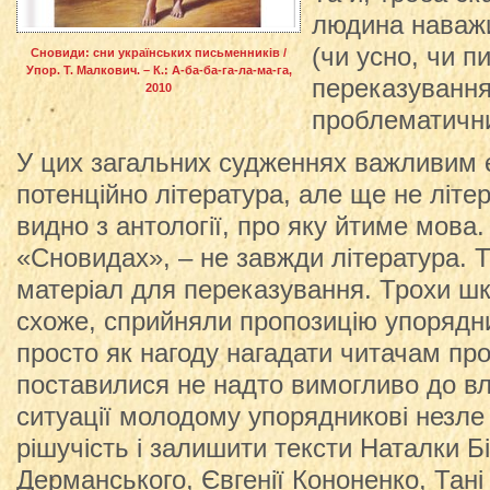
людина наважи
(чи усно, чи п
Сновиди: сни українських письменників /
Упор. Т. Малкович. – К.: А-ба-ба-га-ла-ма-га,
переказування
2010
проблематичн
У цих загальних судженнях важливим є
потенційно література, але ще не літер
видно з антології, про яку йтиме мова. 
«Сновидах», – не завжди література. Т
матеріал для переказування. Трохи шк
схоже, сприйняли пропозицію упорядн
просто як нагоду нагадати читачам про
поставилися не надто вимогливо до вла
ситуації молодому упорядникові незле
рішучість і залишити тексти Наталки 
Дерманського, Євгенії Кононенко, Тан