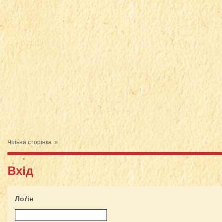
Чільна сторінка
»
Вхід
Лоґін