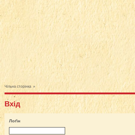
Чільна сторінка
»
Вхід
Лоґін