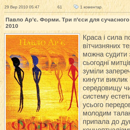
29 Вер 2010 05:47
61
1 коментар
Павло Ар’є. Форми. Три п’єси для сучасного т
2010
Краса і сила 
вітчизняних те
можна судити 
сьогодні митці
зуміли запере
кинути виклик
середовищу чи
систему естет
усього передов
молодим тала
припала до ду