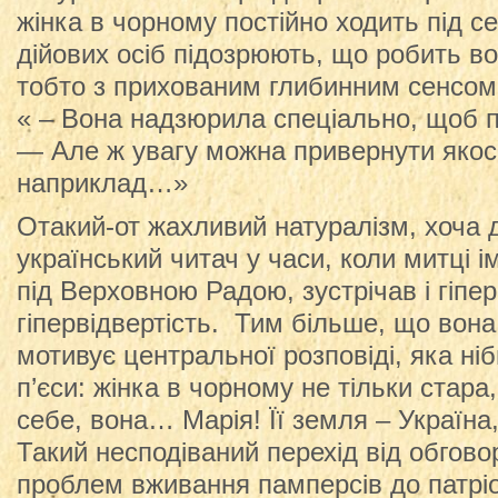
жінка в чорному постійно ходить під с
дійових осіб підозрюють, що робить в
тобто з прихованим глибинним сенсом
« – Вона надзюрила спеціально, щоб п
— Але ж увагу можна привернути якось
наприклад…»
Отакий-от жахливий натуралізм, хоча 
український читач у часи, коли митці і
під Верховною Радою, зустрічав і гіпе
гіпервідвертість. Тим більше, що вон
мотивує центральної розповіді, яка ні
п’єси: жінка в чорному не тільки стара,
себе, вона… Марія! Її земля – Україна,
Такий несподіваний перехід від обгово
проблем вживання памперсів до патрі