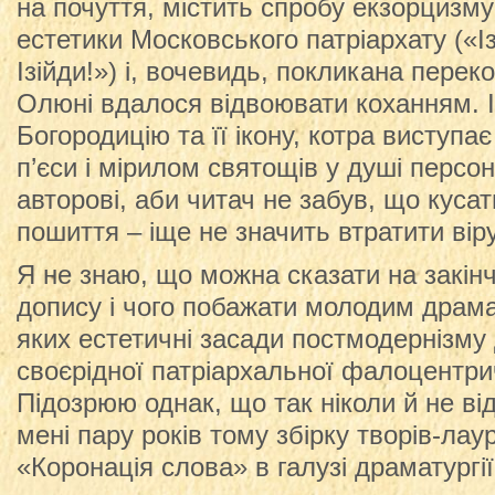
на почуття, містить спробу екзорцизм
естетики Московського патріархату («Із
Ізійди!») і, вочевидь, покликана пере
Олюні вдалося відвоювати коханням. І
Богородицію та її ікону, котра виступ
п’єси і мірилом святощів у душі персо
авторові, аби читач не забув, що куса
пошиття – іще не значить втратити віру
Я не знаю, що можна сказати на закін
допису і чого побажати молодим драма
яких естетичні засади постмодернізму 
своєрідної патріархальної фалоцентрич
Підозрюю однак, що так ніколи й не в
мені пару років тому збірку творів-лау
«Коронація слова» в галузі драматургі