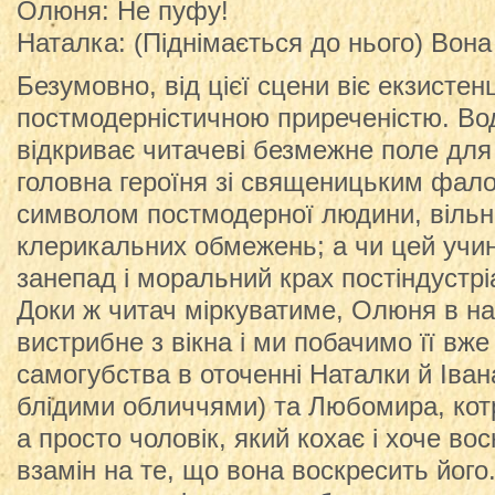
Олюня: Не пуфу!
Наталка: (Піднімається до нього) Вона
Безумовно, від цієї сцени віє екзистен
постмодерністичною приреченістю. Во
відкриває читачеві безмежне поле для 
головна героїня зі священицьким фало
символом постмодерної людини, вільної
клерикальних обмежень; а чи цей учи
занепад і моральний крах постіндустрі
Доки ж читач міркуватиме, Олюня в нап
вистрибне з вікна і ми побачимо її вже
самогубства в оточенні Наталки й Іван
блідими обличчями) та Любомира, кот
а просто чоловік, який кохає і хоче в
взамін на те, що вона воскресить його