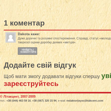
1 коментар
Dakota
каже:
Дуже доречні та розумні спостереження. Справді, статус «молодо
тверезої оцінки доробку деяких «митців».
УВІЙДІТЬ І
КОМЕНТУЙТЕ
Додайте свій відгук
ув
Щоб мати змогу додавати відгуки спершу
зареєструйтесь
© Літакцент, 2007-2009
.
тел.:
+38 (044) 463 59 16
,
+38 (067) 320 15 94
, е-маіl:
redaktor(вухо)litakcent.com