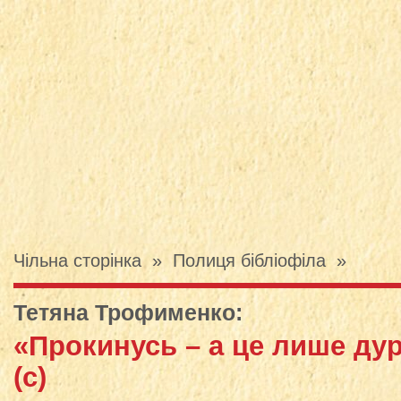
Чільна сторінка
»
Полиця бібліофіла
»
Тетяна Трофименко
:
«Прокинусь – а це лише ду
(с)