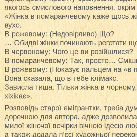
якогось смислового наповнення, окрім
«Жінка в помаранчевому каже щось жі
вухо.
В рожевому: (Недовірливо) Що?
… Обидві жінки починають реготати щ
В червоному: Чого це ви розійшлися?
В помаранчевому: Так, просто… Сміши
В рожевому: (Показує пальцем на «в 
Вона сказала, що в тебе клімакс.
Зависла тиша. Тільки жінка в чорному
хіхікає».
Розповідь старої емігрантки, треба ду
доречною для автора, адже дозволила
милої жіночої вечірки вічною ідеєю лю
а також додала п’єсі художньої переко