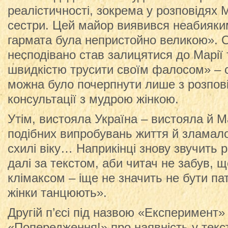
реалістичності, зокрема у розповідях М
сестри. Цей майор виявився неабияки
гармата була непристойно великою». О
несподівано став залицятися до Марії 
швидкістю трусити своїм фалосом» – с
можна було почерпнути лише з розпові
консультації з мудрою жінкою.
Утім, вистояла Україна – вистояла й М
подібних випробувань життя й зламало 
схилі віку… Наприкінці знову звучить 
далі за текстом, аби читач не забув, щ
клімаксом – іще не значить не бути пат
жінки танцюють».
Другій п’єсі під назвою «Експеримент»
«Попередження!» про наявність у тексті