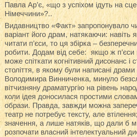
Павла Ар’є, «що з успіхом ідуть на сце
Німеччини»?..
Видавництво «Факт» запропонувало ч
варіант його драм, натякаючи: навіть 
читати п’єси, то ця збірка – безперечн
робити. Додам від себе: якщо ж п’єси 
може спіткати когнітивний дисонанс і 
століття, в якому були написані драми 
Володимира Винниченка, минуло безсл
вітчизняну драматургію на рівень наро
коли ідея доносилася простими словам
образи. Правда, завжди можна запере
театр не потребує тексту, але втілення
значення, а лише натяків, що дали б м
розпочати власний інтелектуальний д