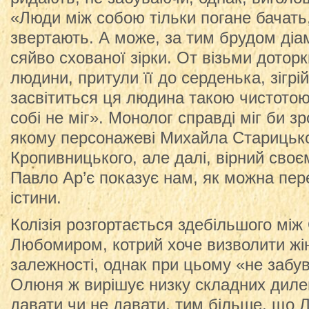
«Люди між собою тільки погане бачать
звертають. А може, за тим брудом діа
сяйво схованої зірки. От візьми доторк
людини, притули її до серденька, зігрі
засвітиться ця людина такою чистотою,
собі не міг». Монолог справді міг би з
якому персонажеві Михайла Старицьк
Кропивницького, але далі, вірний своє
Павло Ар’є показує нам, як можна пер
істини.
Колізія розгортається здебільшого мі
Любомиром, котрий хоче визволити жін
залежності, однак при цьому «не забув
Олюня ж вирішує низку складних дилем
давати чи не давати, тим більше, що