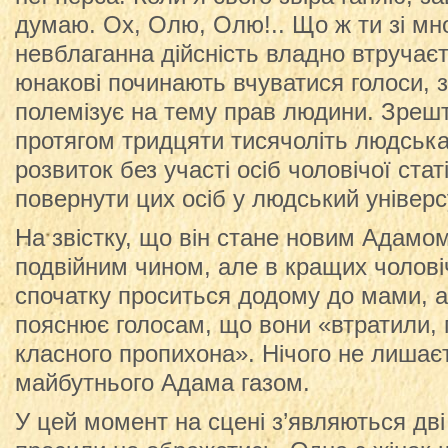
думаю. Ох, Олю, Олю!.. Що ж ти зі м
невблаганна дійсність владно втручаєть
юнакові починають вчуватися голоси, з
полемізує на тему прав людини. Зреш
протягом тридцяти тисячоліть людська
розвиток без участі осіб чоловічої стат
повернути цих осіб у людський універс
На звістку, що він стане новим Адамо
подвійним чином, але в кращих чолові
спочатку проситься додому до мами, а
пояснює голосам, що вони «втратили, 
класного пропихона». Нічого не лишаєт
майбутнього Адама газом.
У цей момент на сцені з’являються дві