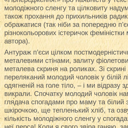
молодіжного сленгу та цілковиту надум
також прохання до прихильників радик
ображатися (так ніби за попередню п’є
різнокольорових істеричок феміністки 
автора).
Антураж п’єси цілком постмодерністичн
металевими стінами, залиту фіолетов
металева скриня на роликах. Зі скрині
переляканий молодий чоловік у білій лі
одягненій на голе тіло, – і ми відразу 
викрали. Спочатку молодий чоловік на
глядача спогадами про маму та білий
шкірочкою, ще тепленький хліб, та оз
кількість молодіжного сленгу у спогад
неї перса! Коли я свого звіра ганяю, з