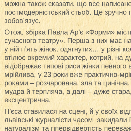
можна також сказати, що все написан
постмодерністський стьоб. Це зручно і 
зобов’язує.
Отож, збірка Павла Ар’є «Форми» міст
сучасного театру». Перша з них має на
у ній п’ять жінок, одягнутих… у різні к
втілює окремий характер, котрий, на д
відображає типові риси жінки певного в
мрійлива, у 23 роки вже практично-мрі
роками – розчарована, зла та цинічна,
мудра й терпляча, а далі – дуже стара
ексцентрична.
П’єса ставилася на сцені, й у своїх ві
львівські журналісти часом закидали 
натуралізм та гіпервідвертість перева