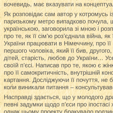
вочевидь, має вказувати на концептуа
Як розповідає сам автор у котромусь із
паризькому метро випадково почула, 
українською, заговорила зі мною і роз
про те, як її сім’ю роз’єднала війна, як
України працювати в Німеччину, про її
першого чоловіка, який її бив, другого
дітей, старість, любов до України… Усе
своїй п’єсі. Написав про те, якою є жін
про її самокритичність, внутрішній кон
картання. Досліджуючи її почуття, не 
коли виникали питання – консультував
Насправді здається, що у молодого др
певні задумки щодо п’єси про іпостасі ж
однак цьому проекту бракувало родзин