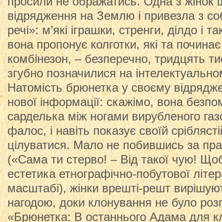
просили не ображатись. Одна з жінок 
відрядження на Землю і привезла з соб
речі»: м’які іграшки, стренги, ділдо і т
вона пропонує колготки, які та починає
комбінезон, – безперечно, тридцять ти
згубно позначилися на інтелектуально
Натомість брюнетка у своєму відрядж
нової інформації: скажімо, вона безп
сарделька між ногами вирубленого газ
фалос, і навіть показує своїй сріблясті
цілуватися. Мало не побившись за пра
(«Сама ти стерво! – Від такої чую! Що
естетика етнографічно-побутової літе
масштабі), жінки врешті-решт вирішую
нагодою, доки клонування не було роз
«Брюнетка: В останнього Адама для к