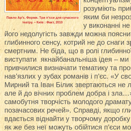
концептуалізму
розуміють приб
яким би незро
Павло Ар’є. Форми. Три п’єси для сучасного
театру. – Київ : Факт, 2010
у виконанні не
його недолугість завжди можна поясни
глибинного сенсу, котрий не до снаги 
смертним. Не біда, що в ролі глибинно
виступати якнайбанальніша ідея – ми 
привчилися визначати тематику та про
нав’язлих у зубах романів і п’єс. «У с
Мирний та Іван Білик звертаються не 
але й до вічних проблем добра і зла…»
самобутня творчість молодого драмат
позачасових речей». Справді, якщо г
вдається віднайти у творчому доробку
як же без неї можуть обійтися п’єси м