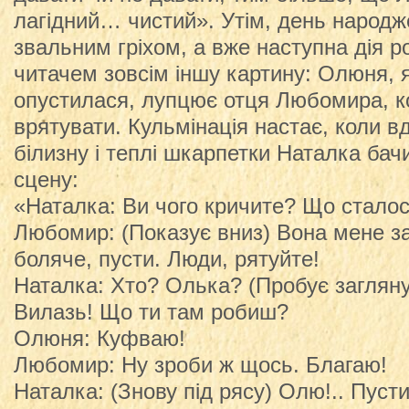
лагідний… чистий». Утім, день народж
звальним гріхом, а вже наступна дія р
читачем зовсім іншу картину: Олюня, 
опустилася, лупцює отця Любомира, ко
врятувати. Кульмінація настає, коли в
білизну і теплі шкарпетки Наталка ба
сцену:
«Наталка: Ви чого кричите? Що стало
Любомир: (Показує вниз) Вона мене за
боляче, пусти. Люди, рятуйте!
Наталка: Хто? Олька? (Пробує загляну
Вилазь! Що ти там робиш?
Олюня: Куфваю!
Любомир: Ну зроби ж щось. Благаю!
Наталка: (Знову під рясу) Олю!.. Пусти