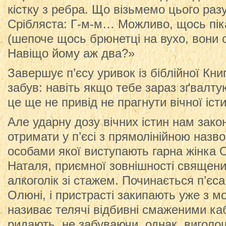
кістку з ребра. Що візьмемо цього раз
Срібляста: Г-м-м… Можливо, щось пі
(шепоче щось брюнетці на вухо, вони 
Навіщо йому аж два?»
Завершує п’єсу уривок із біблійної Кни
забув: навіть якщо тебе зараз зґвалту
це ще не привід не прагнути вічної іст
Але ударну дозу вічних істин нам зак
отримати у п’єсі з прямолінійною назв
особами якої виступають гарна жінка 
Наталя, приємної зовнішності священи
алкоголік зі стажем. Починається п’є
Олюні, і пристрасті закипають уже з м
називає телячі відбивні смаженими ка
ридають, не забуваючи, однак, виголош