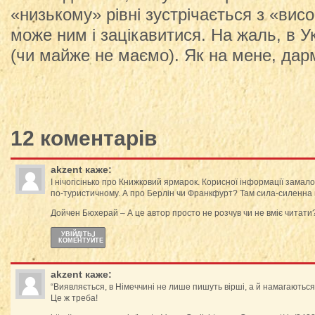
«низькому» рівні зустрічається з «вис
може ним і зацікавитися. На жаль, в У
(чи майже не маємо). Як на мене, дар
12 коментарів
akzent
каже:
І нічогісінько про Книжковий ярмарок. Корисної інформації замал
по-туристичному. А про Берлін чи Франкфурт? Там сила-силенна
Дойчен Бюхерай – А це автор просто не розчув чи не вміє читати
УВІЙДІТЬ І
КОМЕНТУЙТЕ
akzent
каже:
“Виявляється, в Німеччині не лише пишуть вірші, а й намагаються
Це ж треба!