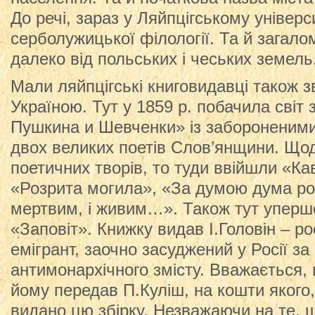
До речі, зараз у Ляйпцігському універс
серболужицької філології. Та й загало
далеко від польських і чеських земель
Мали ляйпцігські книговидавці також зв
Україною. Тут у 1859 р. побачила світ
Пушкина и Шевченки» із забороненими 
двох великих поетів Слов’янщини. Що
поетичних творів, то туди ввійшли «К
«Розрита могила», «За думою дума ро
мертвим, і живим…». Також тут уперш
«Заповіт». Книжку видав І.Головін – ро
емігрант, заочно засуджений у Росії з
антимонархічного змісту. Вважається,
йому передав П.Куліш, на кошти якого,
видано цю збірку. Незважаючи на те, 