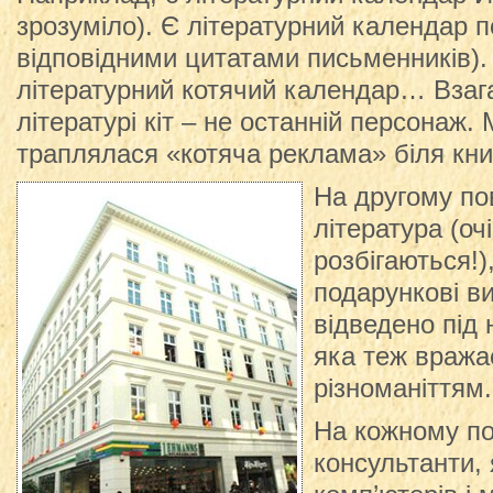
зрозуміло). Є літературний календар п
відповідними цитатами письменників). 
літературний котячий календар… Взага
літературі кіт – не останній персонаж. 
траплялася «котяча реклама» біля кни
На другому по
література (оч
розбігаються!)
подарункові ви
відведено під 
яка теж вража
різноманіттям.
На кожному по
консультанти, 