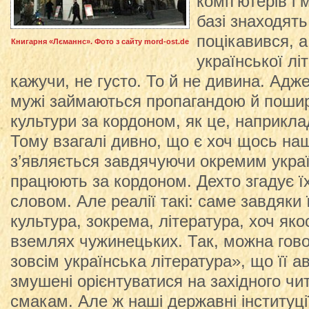
комп’ютерів і 
базі знаходять
поцікавився, а
Книгарня «Лєманнс». Фото з сайту mord-ost.de
української лі
кажучи, не густо. То й не дивина. Адже
мужі займаються пропагандою й пошир
культури за кордоном, як це, наприкла
Тому взагалі дивно, що є хоч щось наш
з’являється завдячуючи окремим украї
працюють за кордоном. Дехто згадує їх 
словом. Але реалії такі: саме завдяки 
культура, зокрема, література, хоч як
вземлях чужинецьких. Так, можна гово
зовсім українська література», що її а
змушені орієнтуватися на західного чит
смакам. Але ж наші державні інституції,