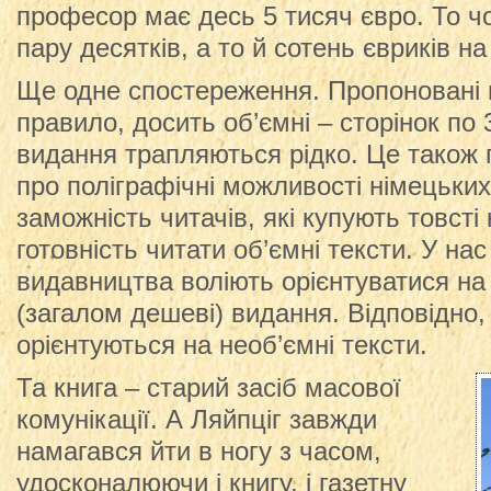
професор має десь 5 тисяч євро. То чо
пару десятків, а то й сотень євриків на
Ще одне спостереження. Пропоновані в
правило, досить об’ємні – сторінок по
видання трапляються рідко. Це також п
про поліграфічні можливості німецьких
заможність читачів, які купують товсті 
готовність читати об’ємні тексти. У нас
видавництва воліють орієнтуватися н
(загалом дешеві) видання. Відповідно,
орієнтуються на необ’ємні тексти.
Та книга – старий засіб масової
комунікації. А Ляйпціг завжди
намагався йти в ногу з часом,
удосконалюючи і книгу, і газетну