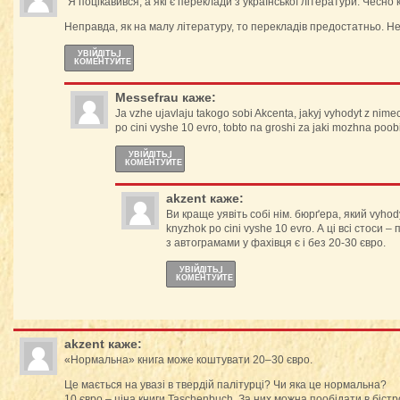
“Я поцікавився, а які є переклади з української літератури. Чесно к
Неправда, як на малу літературу, то перекладів предостатньо. Не 
УВІЙДІТЬ І
КОМЕНТУЙТЕ
Messefrau
каже:
Ja vzhe ujavlaju takogo sobi Akcenta, jakyj vyhodyt z nime
po cini vyshe 10 evro, tobto na groshi za jaki mozhna poobi
УВІЙДІТЬ І
КОМЕНТУЙТЕ
akzent
каже:
Ви краще уявіть собі нім. бюрґера, який vyhody
knyzhok po cini vyshe 10 evro. А ці всі стоси 
з автограмами у фахівця є і без 20-30 євро.
УВІЙДІТЬ І
КОМЕНТУЙТЕ
akzent
каже:
«Нормальна» книга може коштувати 20–30 євро.
Це мається на увазі в твердій палітурці? Чи яка це нормальна?
10 євро – ціна книги Taschenbuch. За них можна пообідати в бістро