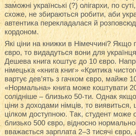
заможні українські (?) олігархи, по суті
схоже, не збираються робити, аби укр
автентика перекладалася й розповсю
кордоном.
Які ціни на книжки в Німеччині? Якщо 
євро, то видадуться вони для українц
Дешева книга коштує до 10 євро. Напр
німецька «книга книг» «Критика чисто
вартує дев’ять з гачком євро, майже 1
«Нормальна» книга може коштувати 2
солідніше – близько 50-ти. Однак якщо
ціни з доходами німців, то виявиться, 
цілком доступною. Так, студент може 
близько 500 євро, відносно нормальн
вважається зарплата 2–3 тисячі євро, 