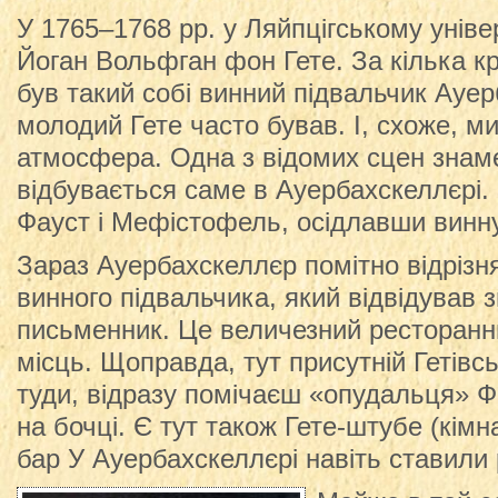
У 1765–1768 рр. у Ляйпцігському уніве
Йоган Вольфган фон Гете. За кілька кр
був такий собі винний підвальчик Ауер
молодий Гете часто бував. І, схоже, м
атмосфера. Одна з відомих сцен знам
відбувається саме в Ауербахскеллєрі. 
Фауст і Мефістофель, осідлавши винну
Зараз Ауербахскеллєр помітно відрізня
винного підвальчика, який відвідував 
письменник. Це величезний ресторанн
місць. Щоправда, тут присутній Гетівс
туди, відразу помічаєш «опудальця» 
на бочці. Є тут також Гете-штубе (кімн
бар У Ауербахскеллєрі навіть ставили