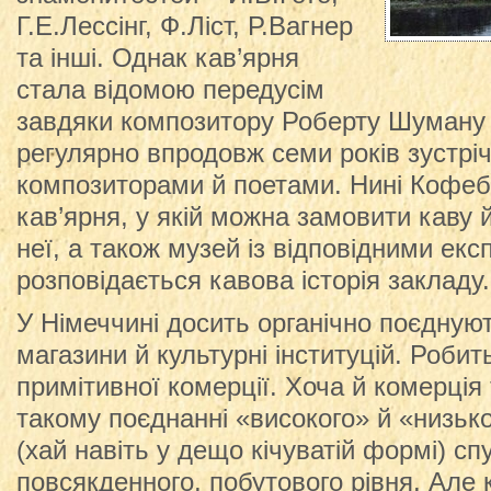
Г.Е.Лессінг, Ф.Ліст, Р.Вагнер
та інші. Однак кав’ярня
стала відомою передусім
завдяки композитору Роберту Шуману 
регулярно впродовж семи років зустріч
композиторами й поетами. Нині Кофеб
кав’ярня, у якій можна замовити каву й
неї, а також музей із відповідними екс
розповідається кавова історія закладу.
У Німеччині досить органічно поєдную
магазини й культурні інституцій. Роби
примітивної комерції. Хоча й комерція
такому поєднанні «високого» й «низько
(хай навіть у дещо кічуватій формі) с
повсякденного, побутового рівня. Але