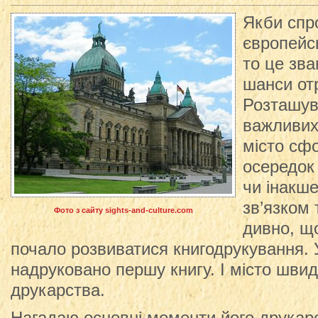
Якби спр
європейс
то це зва
шанси от
Розташув
важливих
місто сф
осередок 
чи інакше
зв’язком 
Фото з сайту sights-and-culture.com
дивно, що
почало розвиватися книгодрукування. У
надруковано першу книгу. І місто шви
друкарства.