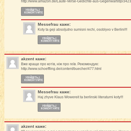
http://www.amazon.de/Laute-Verse-Gedichte-aus-Gegenwart/dp/34
УВІЙДІТЬ І
КОМЕНТУЙТЕ
Messefrau
каже:
Koty ta geji absoljutno sumisni rechi, osoblyvo v Berlini!!!
УВІЙДІТЬ І
КОМЕНТУЙТЕ
akzent
каже:
Вже краще про котів, ніж про геїв. Рекомендую:
http://www.schoeffling.de/content/buecher/477.html
УВІЙДІТЬ І
КОМЕНТУЙТЕ
Messefrau
каже:
Haj zhyve Klaus Wowereit ta berlinski literaturni koty!!!
УВІЙДІТЬ І
КОМЕНТУЙТЕ
akzent
каже: