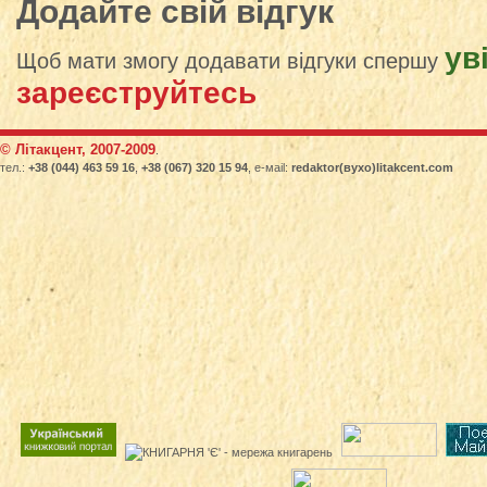
Додайте свій відгук
ув
Щоб мати змогу додавати відгуки спершу
зареєструйтесь
© Літакцент, 2007-2009
.
тел.:
+38 (044) 463 59 16
,
+38 (067) 320 15 94
, е-маіl:
redaktor(вухо)litakcent.com