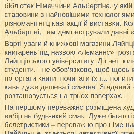
бібліотек Німеччини Альбертіна, у якій
старовини з найновішими технологіями
різноманітні цікаві акції й виставки. К
Альбертіні, там демонстрували давні є
Варті уваги й книжкові магазини Ляйпц
книгарень під назвою «Лєманнс», роз
Ляйпцігського університету. До неї п
студенти. І не обов’язково, щоб щось 
погортати книги, почитати їх і… попит
кава дуже дешева і смачна. Згаданий
розташовується на трьох поверхах.
На першому переважно розміщена худ
вибір на будь-який смак. Дуже багато 
белетристики – переважно про німець
Найбільше, здається, детективної літ