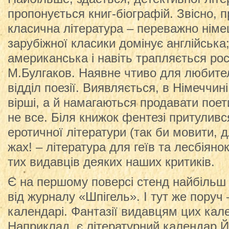
пропонується книг-біографій. Звісно, 
класична література – переважно німе
зарубіжної класики домінує англійська
американська і навіть трапляється рос
М.Булгаков. Наявне чтиво для любител
відділ поезії. Виявляється, в Німеччи
вірші, а й намагаються продавати поет
не все. Біля книжок фентезі притулив
еротичної літератури (так би мовити, дл
жах! – література для геїв та лесбіяно
тих видавців деяких наших критиків.
Є на першому поверсі стенд найбільш
від журналу «Шпігель». І тут же поруч 
календарі. Фантазії видавцям цих кале
Наприклад, є літературний календар Й.