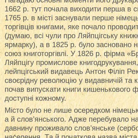
Нагадаю основні моменти його друкарсь
1662 р. тут почала виходити перша в с
1765 р. в місті заснували перше німец
торгівців книгами, яке почало проводи
(думаю, всі чули про Ляйпцігську книж
ярмарку), а в 1825 р. було засновано 
союз книготоргівлі. У 1826 р. фірма «
Ляйпцігу промислове книгодрукування, 
лейпцігський видавець Антон Філіп Ре
своєрідну революцію у видавничій та к
почав випускати книги кишенькового 
доступні кожному.
Місто було не лише осередком німецьк
а й слов’янського. Адже перебувало на
давнину проживало слов’янське (серб
населення. Та й початкова назва міста