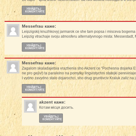
УВІЙДІТЬ І
КОМЕНТУЙТЕ
Messefrau
каже:
Leipzigskij knuzhkovyj jarmarok ce she tam popsa i misceva bogema
Leipzig vtrachaje svoju atmosferu alternatyvnogo mista: Messestadt
УВІЙДІТЬ І
КОМЕНТУЙТЕ
Messefrau
каже:
Zagalom skaladajetsia vrazhenia sho Akzent ce “Pochesna dojarka Evro
ne pro gejiv!) ta paralelno na pomylky lingvistychni statejki pereviriaje
I vydno zavydno stalo dojarochci, sho drug gruntivciv Kraluk zaliz na 
УВІЙДІТЬ І
КОМЕНТУЙТЕ
akzent
каже:
Котам місця досить.
УВІЙДІТЬ І
КОМЕНТУЙТЕ