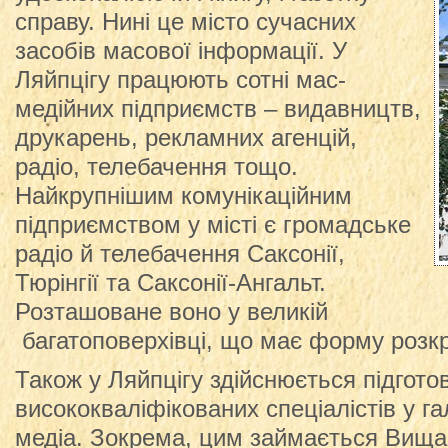
справу. Нині це місто сучасних
засобів масової інформації. У
Ляйпцігу працюють сотні мас-
медійних підприємств – видавництв,
друкарень, рекламних агенцій,
радіо, телебачення тощо.
Найкрупнішим комунікаційним
підприємством у місті є громадське
радіо й телебачення Саксонії,
Тюрінгії та Саксонії-Ангальт.
Розташоване воно у великій
багатоповерхівці, що має форму розкр
Також у Ляйпцігу здійснюється підгото
висококваліфікованих спеціалістів у га
медіа. Зокрема, цим займається Вища 