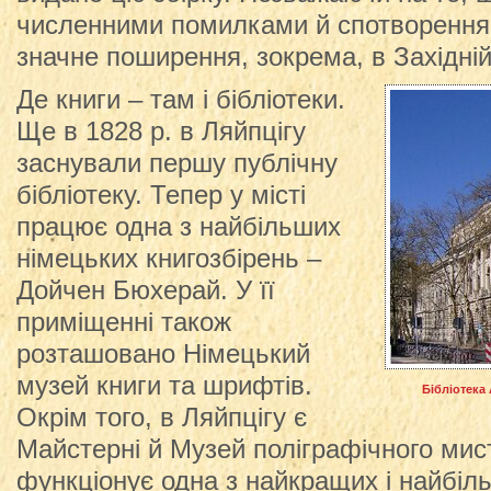
численними помилками й спотворення
значне поширення, зокрема, в Західній 
Де книги – там і бібліотеки.
Ще в 1828 р. в Ляйпцігу
заснували першу публічну
бібліотеку. Тепер у місті
працює одна з найбільших
німецьких книгозбірень –
Дойчен Бюхерай. У її
приміщенні також
розташовано Німецький
музей книги та шрифтів.
Бібліотека 
Окрім того, в Ляйпцігу є
Майстерні й Музей поліграфічного мист
функціонує одна з найкращих і найбіл