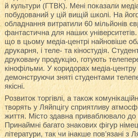
й культури (ГТВК). Мені показали меді
побудований у цій вищій школі. На йог
обладнання витратили 60 мільйонів є
фантастична для наших університетів.
що в цьому медіа-центрі найновіше об
друкарня, і теле- та кіностудія. Студе
друковану продукцію, готують телепер
кінофільми. У коридорах медіа-центру 
демонструючи зняті студентами телепе
якісні.
Розвиток торгівлі, а також комунікацій
творять у Ляйпцігу сприятливу атмосф
життя. Місто здавна приваблювало до 
Принаймні багато знакових фігур німець
літератури, так чи інакше пов’язані з Л