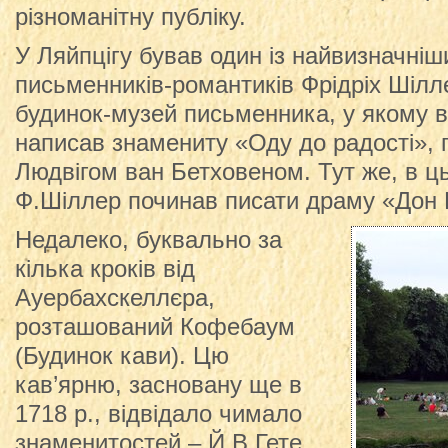
різноманітну публіку.
У Ляйпцігу бував один із найвизначніш
письменників-романтиків Фрідріх Шілл
будинок-музей письменника, у якому ві
написав знамениту «Оду до радості», 
Людвігом ван Бетховеном. Тут же, в ц
Ф.Шіллер починав писати драму «Дон 
Недалеко, буквально за
кілька кроків від
Ауербахскеллєра,
розташований Кофебаум
(Будинок кави). Цю
кав’ярню, засновану ще в
1718 р., відвідало чимало
знаменитостей – Й.В.Гете,