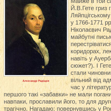
Майже в той с
Й.В.Гете гриз 
Ляйпцігському 
у 1766-1771 р
Ніколаєвич Ра
майбутні пись
перестріватися
коридорах, лек
навіть у Ауерб
сюжет?). І Гет
стали чиновни
вільний від ад
Алєксандр Радіщєв
час у літерату
першого такі «забавки» не мали погани
навпаки, прославили його, то для дру
трагічно. Нагадаю: повернувшись у Ро