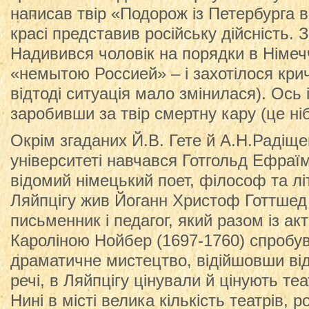
написав твір «Подорож із Петербурга в
красі представив російську дійсність. 
Надивився чоловік на порядки в Німечч
«немытою Россией» – і захотілося крич
відтоді ситуація мало змінилася). Ось 
заробивши за твір смертну кару (це ніб
Окрім згаданих Й.В. Гете й А.Н.Радіще
університеті навчався Готгольд Ефраїм
відомий німецький поет, філософ та лі
Ляйпцігу жив Йоганн Христоф Готтшед 
письменник і педагог, який разом із а
Кароліною Нойбер (1697-1760) спроб
драматичне мистецтво, відійшовши ві
речі, в Ляйпцігу цінували й цінують т
Нині в місті велика кількість театрів, 