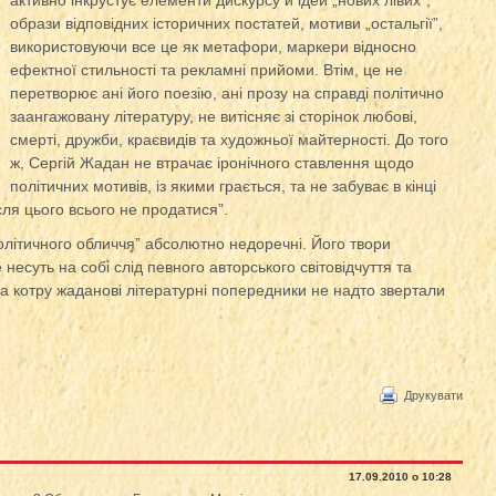
активно інкрустує елементи дискурсу й ідей „нових лівих”,
образи відповідних історичних постатей, мотиви „остальгії”,
використовуючи все це як метафори, маркери відносно
ефектної стильності та рекламні прийоми. Втім, це не
перетворює ані його поезію, ані прозу на справді політично
заангажовану літературу, не витісняє зі сторінок любові,
смерті, дружби, краєвидів та художньої майтерності. До того
ж, Сергій Жадан не втрачає іронічного ставлення щодо
політичних мотивів, із якими грається, та не забуває в кінці
сля цього всього не продатися”.
олітичного обличчя” абсолютно недоречні. Його твори
несуть на собі слід певного авторського світовідчуття та
на котру жаданові літературні попередники не надто звертали
Друкувати
17.09.2010 о 10:28