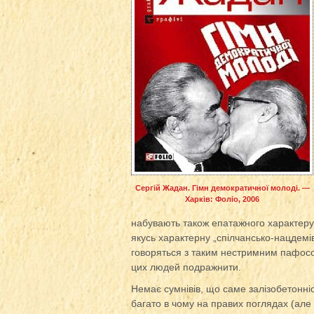
Сергій Жадан. Гімн демократичної молоді. —
Харків: Фоліо, 2006
набувають також епатажного характеру
якусь характерну „спілчансько-нацдемівс
говоряться з таким нестримним пафосо
цих людей подражнити.
Немає сумнівів, що саме залізобетонніст
багато в чому на правих поглядах (але 