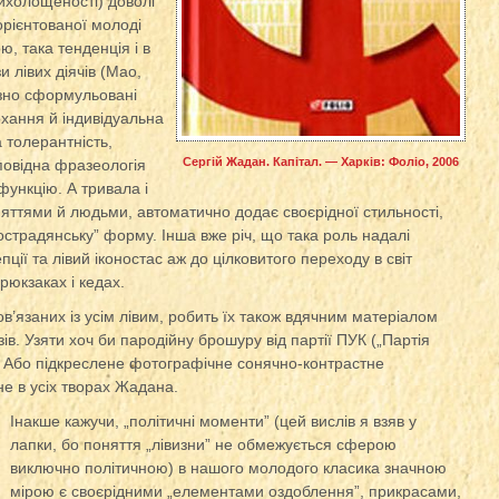
 вихолощеності) доволі
орієнтованої молоді
, така тенденція і в
и лівих діячів (Мао,
зно сформульовані
охання й індивідуальна
а толерантність,
Сергій Жадан. Капітал. — Харків: Фоліо, 2006
дповідна фразеологія
ункцію. А тривала і
няттями й людьми, автоматично додає своєрідної стильності,
острадянську” форму. Інша вже річ, що така роль надалі
пції та лівий іконостас аж до цілковитого переходу в світ
рюкзаках і кедах.
ов’язаних із усім лівим, робить їх також вдячним матеріалом
зів. Узяти хоч би пародійну брошуру від партії ПУК („Партія
”. Або підкреслене фотографічне сонячно-контрастне
е в усіх творах Жадана.
Інакше кажучи, „політичні моменти” (цей вислів я взяв у
лапки, бо поняття „лівизни” не обмежується сферою
виключно політичною) в нашого молодого класика значною
мірою є своєрідними „елементами оздоблення”, прикрасами,