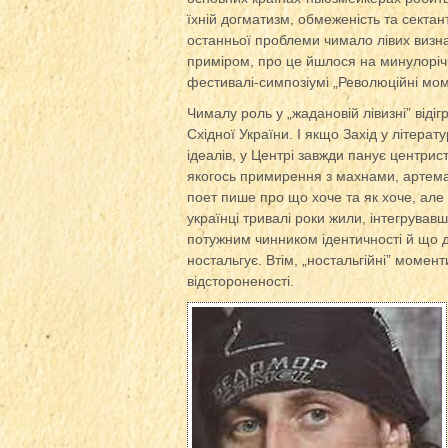
їхній догматизм, обмеженість та сектан
останньої проблеми чимало лівих визн
приміром, про це йшлося на минулоріч
фестивалі-симпозіумі „Революційні мом
Чималу роль у „жадановій лівизні” віді
Східної України. І якщо Захід у літерат
ідеалів, у Центрі завжди панує центрис
якогось примирення з махнами, артема
поет пише про що хоче та як хоче, але
українці тривалі роки жили, інтегрувавш
потужним чинником ідентичності й що ду
ностальгує. Втім, „ностальгійні” моме
відстороненості.