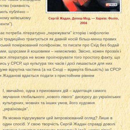
тство (наявність
ають публічно –
ному київському
Сергій Жадан. Депеш Мод. — Харків: Фоліо,
2004
енти”).
грає потреба літературно „пережувати” історію і міфологію
урі традиційно трактується як давній носій більш-менш правих
тський поміркований поліфонізм, то писати про Схід без бодай
ми, щорсами й кошовими – неможливо. Звісно, кожен прозаїк і
 вся література не може проігнорувати того простого факту, що
ись у СРСР, що культура тих часів і досі лишається для них
же відчутна частина (а на Сході – відверта більшість) за СРСР
нти Жаданові вдається подати з пристойним рівнем
І, звичайно, одна з прихованих дій – адаптація самого
звучання глобального „нового лівого” дискурсу до українських
культурних, мовних та інших умов, його художня
„українізація”.
Як можна підсумувати цей імпровізований огляд? Лише в
один спосіб. У свою творчість Сергій Жадан справді доволі