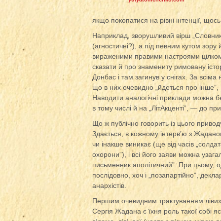
якщо покопатися на рівні інтенції, щос
Наприклад, зворушливий вірш „Словники 
(агностичні?), а під певним кутом зору
вираженими правими настроями цілком
сказати й про знамениту римовану істо
Донбас і там загинув у снігах. За всіма
що в них очевидно „йдеться про інше”, 
Наводити аналогічні приклади можна б
в тому числі й на „ЛітАкценті”, — до пр
Що ж публічно говорить із цього приво
Здається, в кожному інтерв’ю з Жадано
чи інакше виникає (ще від часів „солда
охорони”), і всі його заяви можна узага
письменник аполітичний”. При цьому, 
послідовно, хоч і „позапартійно”, декл
анархістів.
Першим очевидним трактуванням лівих 
Сергія Жадана є їхня роль такої собі яс