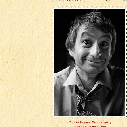
Сергій Жадан. Фото з сайту
yulyatomchenko.com