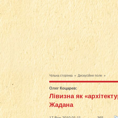
Чільна сторінка
»
Дискусійне поле
»
Олег Коцарев
:
Лівизна як «архітект
Жадана
17 Вер 2010 01:11
365