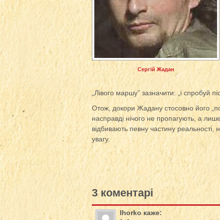
Сергій Жадан
„Лівого маршу” зазначити: „і спробуй пі
Отож, докори Жадану стосовно його „п
насправді нічого не пропагують, а лише 
відбивають певну частину реальності, 
увагу.
3 коментарі
Ihorko
каже: