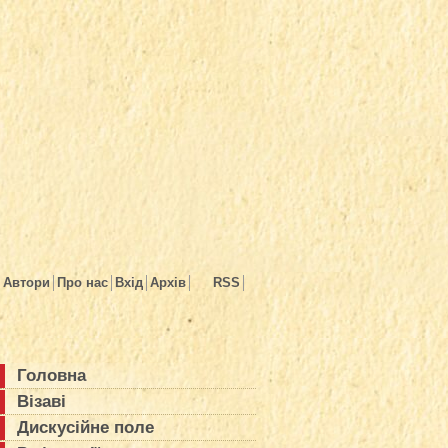
Автори
Про нас
Вхід
Архів
RSS
Головна
Візаві
Дискусійне поле