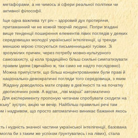
метафорами, а не чимось зі сфери реальної політики чи
активної філософії.
Іще одна важлива тут річ – здоровий дух протиріччя,
притаманний чи не кожній творчій людині. Попри згадані
вище тенденції поширення елементів лівих поглядів у деяких
середовищах молодої української інтелігенції, ці тренди
меншою мірою стосуються письменницької тусівки. Зі
зрозумілих причин, через потребу мовно-культурного
самозахисту, ці кола традиційно більш схильні симпатизувати
правим ідеям (звичайно ж, так само не надто послідовно).
Можна припустити, що більш концентрованими були праві й
національно-демократичні погляди того середовища, з яким
Жадану доводилось мати справу в дев’яності та на початку
двотисячних років. А відтак, „ліві марші” автоматично
. Для експерименту пропоную читачам спробувати сходити на
ьку” зустріч, акцію чи вечір. Найбільш правильні речі там
м і надривом, що просто автоматично виникає бажання якось
ь і нудність значної частини української інтелігенції, базована
могла би з таким же успіхом ґрунтуватись і на лівих), стала