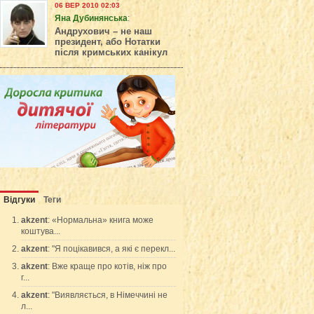
06 ВЕР 2010 02:03
Яна Дубинянська
:
Андрухович – не наш
президент, або Нотатки
після кримських канікул
Відгуки
Теги
akzent
: «Нормальна» книга може
коштува...
akzent
: "Я поцікавився, а які є перекл...
akzent
: Вже краще про котів, ніж про
г...
akzent
: "Виявляється, в Німеччині не
л...