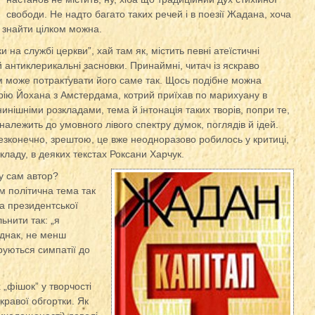
свободи. Не надто багато таких речей і в поезії Жадана, хоча
ь знайти цілком можна.
на службі церкви”, хай там як, містить певні атеїстичні
 й антиклерикальні засновки. Принаймні, читач із яскраво
 може потрактувати його саме так. Щось подібне можна
рію Йохана з Амстердама, котрий приїхав по марихуану в
 нинішніми розкладами, тема й інтонація таких творів, попри те,
належить до умовного лівого спектру думок, поглядів й ідей.
езконечно, зрештою, це вже неодноразово робилось у критиці,
икладу, в деяких текстах Роксани Харчук.
ду сам автор?
м політична тема так
та президентської
льнити так: „я
однак, не менш
аруються симпатії до
„фішок” у творчості
кравої обгортки. Як