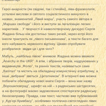
Герої-анархісти (як свідомі, так і стихійні), ліва-фразеологія,
усталені вислови зі світлого соціалістичного минулого в
назвах, знаменитий „Лівий марш”, участь самого автора в
„Маршах свободи” і його ж виступи за легалізацію легких
наркотиків… У творчості й навколотворчому дискурсі Сергія
Жадана більш ніж достатньо таких речей, через котрі його
інколи трактують як „лівого письменника”, а тексти багато для
кого набувають червоного відтінку. Цікаво спробувати
розібратися: звідки це і для чого?
Мабуть, „найбільш лівою” книжкою Жадана можна вважати
„Anarchy in the UKR”. А втім, і зібрання творів, надрукованих у
видавництві „Фоліо”, та ранніх текстів, називається саме
„Капітал” та містить на обкладинці комуністичну атрибутику, а
інше „вибране” зветься „Цитатником”. В інтернеті вже можна
побачити обкладинку нової книги Сергія – вона має назву
„Ворошиловград”, шрифт на ній – з радянських шістдесятих,
а на фотографії маємо задоволення спостерігати радянську
бензозаправку. Правда, сам текст, частково вже публікований
у „Кур’єрі Кривбасу”, особливих політично-світоглядних лівих
настанов не містить, ну, хіба що традиційний дух стихійної