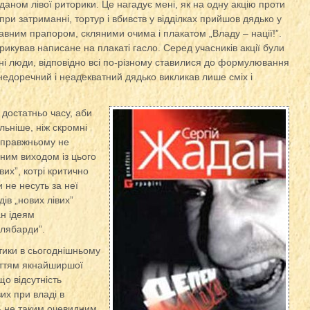
аном лівої риторики. Це нагадує мені, як на одну акцію проти
при затриманні, тортур і вбивств у відділках прийшов дядько у
вним прапором, скляними очима і плакатом „Владу – нації!”.
икував написане на плакаті гасло. Серед учасників акції були
вані люди, відповідно всі по-різному ставилися до формулювання
у недоречний і неадекватний дядько викликав лише сміх і
 достатньо часу, аби
льніше, ніж скромні
-справжньому не
иним виходом із цього
вих”, котрі критично
 не несуть за неї
ів „нових лівих”
ан ідеям
алябарди”.
тики в сьогоднішньому
няттям якнайширшої
що відсутність
их при владі в
ь не таким очевидним