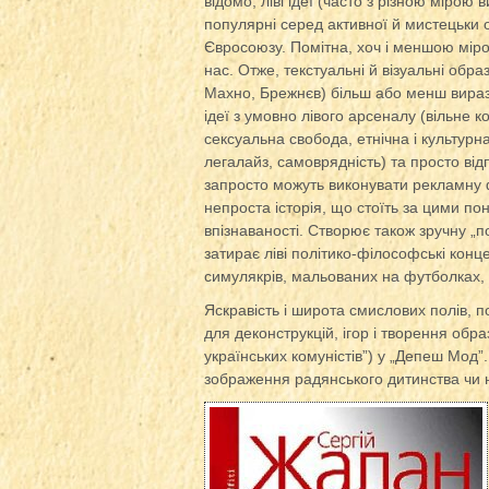
відомо, ліві ідеї (часто з різною мірою
популярні серед активної й мистецьки 
Євросоюзу. Помітна, хоч і меншою мірою
нас. Отже, текстуальні й візуальні образ
Махно, Брежнєв) більш або менш вира
ідеї з умовно лівого арсеналу (вільне к
сексуальна свобода, етнічна і культурн
легалайз, самоврядність) та просто ві
запросто можуть виконувати рекламну ф
непроста історія, що стоїть за цими по
впізнаваності. Створює також зручну „п
затирає ліві політико-філософські конце
симулякрів, мальованих на футболках, 
Яскравість і широта смислових полів, п
для деконструкцій, ігор і творення обра
українських комуністів”) у „Депеш Мод
зображення радянського дитинства чи н