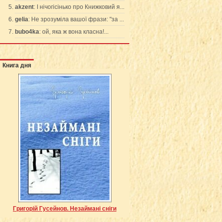
akzent
: І нічогісінько про Книжковий я...
gelia
: Не зрозуміла вашої фрази: "за ...
bubo4ka
: ой, яка ж вона класна!...
Книга дня
Григорій Гусейнов. Незаймані сніги