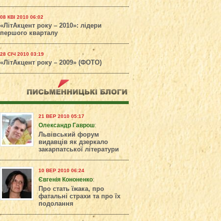
08 КВІ 2010 06:02
«ЛітАкцент року – 2010»: лідери
першого кварталу
28 СІЧ 2010 03:19
«ЛітАкцент року – 2009» (ФОТО)
21 ВЕР 2010 05:17
Олександр Гаврош
:
Львівський форум
видавців як дзеркало
закарпатської літератури
10 ВЕР 2010 06:24
Євгенія Кононенко
:
Про стать їжака, про
фатальні страхи та про їх
подолання