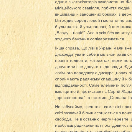
одним з каталізаторів використання Жад
міліцейського свавілля, побиття людей 
вишиванці й заношених брюках, з держа
Він ходив серед людей і монотонно викр
й ультраліві, й ультраправі, й помірко
„Владу – нації!”. Але в усіх без винятк
жодного бажання солідаризуватися.
Інша справа, що ліві в Україні мали вже
дискредитувати себе в мільйон разів си
праві інтелігенти, котрих так ніколи по
допустили і не допустять до влади. Єд
логічного парадоксу є дискурс „нових лі
сприймають радянську спадщину й ніби
відповідальності. Саме елементи погляд
імпліцитно й протиставляє Сергій Жад
„просвітянства” та естетиці „Степана Г
Не забуваймо, зрештою: саме ліві прак
світі зазвичай більш асоціюється з по
свободи. Не в останню чергу через те, 
найбільш радикальних і послідовних лів
основних країнах-ньюзмейкерах робит