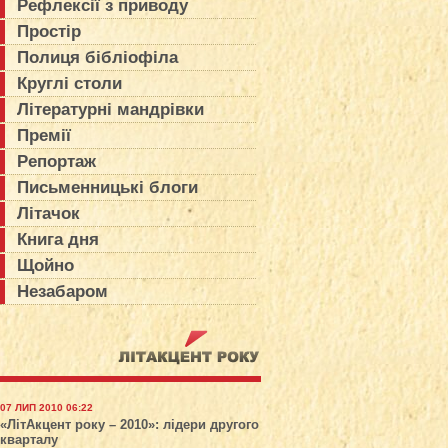
Рефлексії з приводу
Простір
Полиця бібліофіла
Круглі столи
Літературні мандрівки
Премії
Репортаж
Письменницькі блоги
Літачок
Книга дня
Щойно
Незабаром
07 ЛИП 2010 06:22
«ЛітАкцент року – 2010»: лідери другого
кварталу