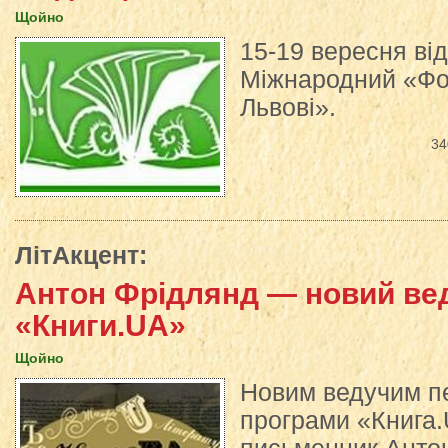
Щойно
15-19 вересня ві
Міжнародний «Фо
Львові».
34
ЛітАкцент
:
Антон Фрідлянд — новий ве
«Книги.UA»
Щойно
Новим ведучим п
програми «Книга.