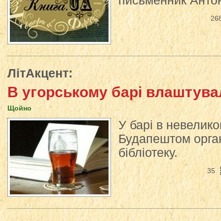
письменник Анто
26
ЛітАкцент
:
В угорському барі влаштува
Щойно
У барі в невелико
Будапештом орган
бібліотеку.
35