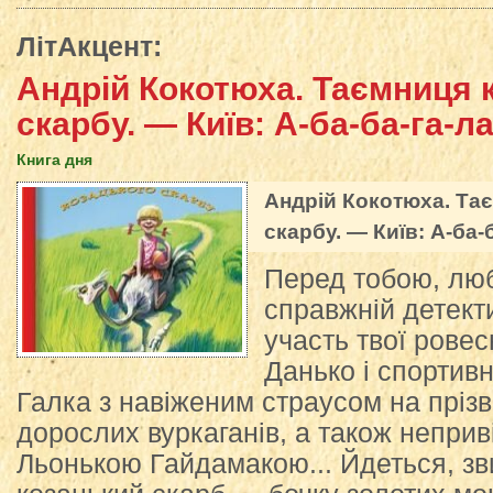
ЛітАкцент
:
Андрій Кокотюха. Таємниця 
скарбу. — Київ: А-ба-ба-га-ла
Книга дня
Андрій Кокотюха. Та
скарбу. — Київ: А-ба-б
Перед тобою, люб
справжній детект
участь твої рове
Данько і спортивн
Галка з навіженим страусом на прізв
дорослих вуркаганів, а також неприві
Льонькою Гайдамакою... Йдеться, зв