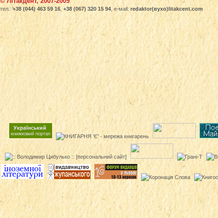
© Літакцент, 2007-2009
.
тел.:
+38 (044) 463 59 16
,
+38 (067) 320 15 94
, е-маіl:
redaktor(вухо)litakcent.com