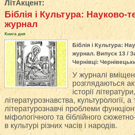
ЛітАкцент
:
Біблія і Культура: Науково-
журнал
Книга дня
Біблія і Культура: Н
журнал. Випуск 13 / З
Чернівці: Чернівецьки
У журналі вміщено
розглядаються ак
історії літератур
літературознавства, культурології, а
літературознавчі проблеми функціо
міфологічного та біблійного сюжетно
в культурі різних часів і народів.