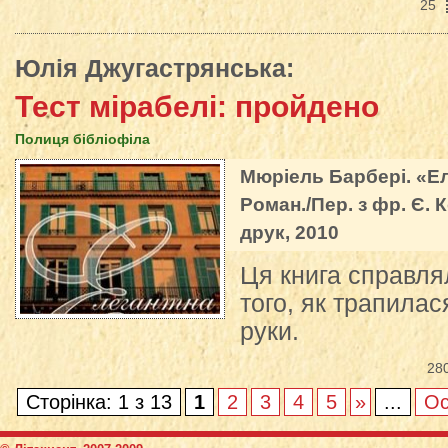
25
Юлія Джугастрянська
:
Тест мірабелі: пройдено
Полиця бібліофіла
Мюріель Барбері. «Ел
Роман./Пер. з фр. Є. 
друк, 2010
Ця книга справл
того, як трапилася
руки.
28
Сторінка: 1 з 13
1
2
3
4
5
»
...
Ос