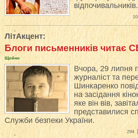
відпочивальників.
10
ЛітАкцент
:
Блоги письменників читає С
Щойно
Вчора, 29 липня 
журналіст та пер
Шинкаренко повід
на засідання кін
яке він вів, завіт
представилися сп
Служби безпеки України.
294