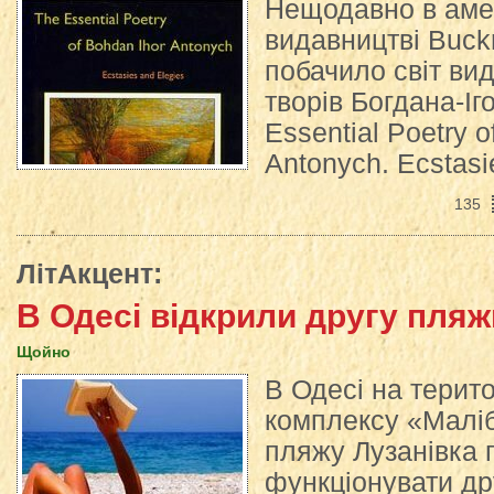
Нещодавно в аме
видавництві Buckn
побачило світ ви
творів Богдана-І
Essential Poetry o
Antonych. Ecstasi
135
ЛітАкцент
:
В Одесі відкрили другу пляж
Щойно
В Одесі на терит
комплексу «Малі
пляжу Лузанівка 
функціонувати др