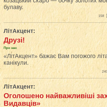
козацький скарб — бочку золотих мон
булаву.
158
ЛітАкцент
:
Друзі!
Про нас
«ЛітАкцент» бажає Вам погожого літа
канікули.
24
ЛітАкцент
:
Оголошено найважливіші за
Видавців»