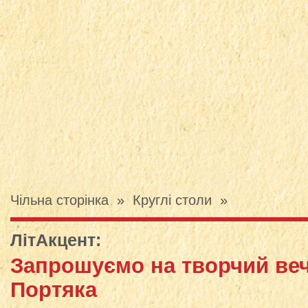
Чільна сторінка
»
Круглі столи
»
ЛітАкцент
:
Запрошуємо на творчий веч
Портяка