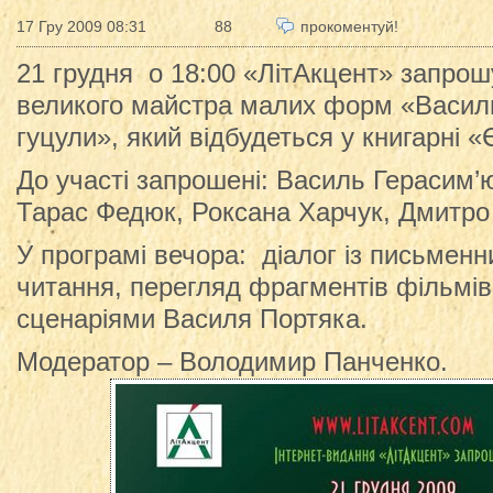
17 Гру 2009 08:31
88
прокоментуй!
21 грудня о 18:00 «ЛітАкцент» запрош
великого майстра малих форм «Василь
гуцули», який відбудеться у книгарні «Є
До участі запрошені: Василь Герасим’ю
Тарас Федюк, Роксана Харчук, Дмитро
У програмі вечора: діалог із письменн
читання, перегляд фрагментів фільмів,
сценаріями Василя Портяка.
Модератор – Володимир Панченко.