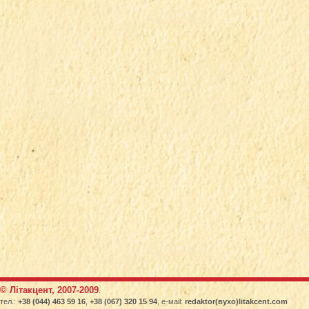
© Літакцент, 2007-2009
.
тел.:
+38 (044) 463 59 16
,
+38 (067) 320 15 94
, е-маіl:
redaktor(вухо)litakcent.com