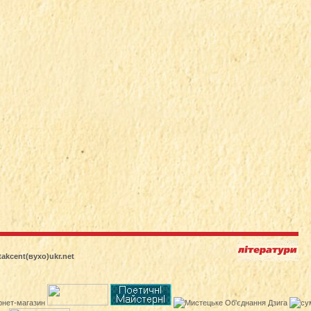
itakcent(вухо)ukr.net