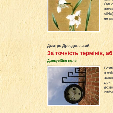
Одне
висло
«(Не)
не ро
Дмитро Дроздовський
:
За точність термінів, аб
Дискусійне поле
Розп
в очі
аспек
Донч
дозво
хибу