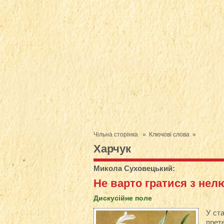
Чільна сторінка
» Ключові слова »
Харчук
Микола Суховецький
:
Не варто гратися з не
Дискусійне поле
У ста
прете