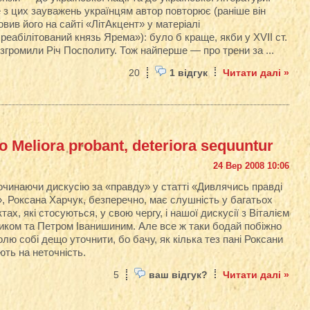
 з цих зауважень українцям автор повторює (раніше він
вив його на сайті «ЛітАкцент» у матеріалі
реабілітований князь Ярема»): було б краще, якби у ХVІІ ст.
згромили Річ Посполиту. Тож найперше — про трени за ...
20
1 відгук
Читати далі »
о Meliora probant, deteriora sequuntur
24 Вер 2008 10:06
очинаючи дискусію за «правду» у статті «Дивлячись правді
», Роксана Харчук, безперечно, має слушність у багатьох
тах, які стосуються, у свою чергу, і нашої дискусії з Віталієм
иком та Петром Іванишиним. Але все ж таки бодай побіжно
лю собі дещо уточнити, бо бачу, як кілька тез пані Роксани
ють на неточність.
5
ваш відгук?
Читати далі »