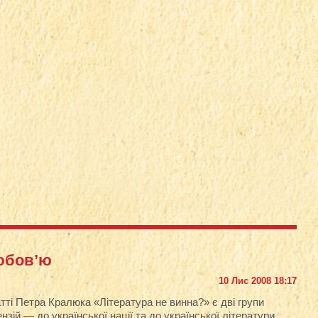
любов’ю
10 Лис 2008 18:17
тті Петра Кралюка «Література не винна?» є дві групи
нзій — до української нації та до української літератури.