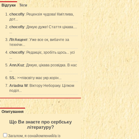
Відгуки
Теги
chocofly
: Рецензія чудова! Кмітлива,
дот...
chocofly
: Дякую дуже! Стаття цікава....
...
ЛітАкцент
: Уже все ок, вибачте за
технічн...
chocofly
: Редакціє, зробіть щось... усі
...
Ann.Kuz
: Дякую, цікава розвідка. В нас
...
SS.
: >>півсвіту має укр.корін...
Ariadna W
: Віктору Небораку. Цілком
поділ...
Опитування
Що Ви знаєте про сербську
літературу?
Загалом, я ознайомлений/а із