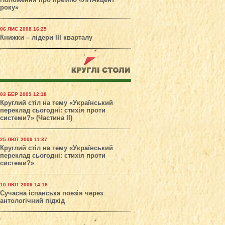
Положення про премію «ЛітАкцент
року»
06 ЛИС 2008 16:25
Книжки – лідери ІІІ кварталу
03 БЕР 2009 12:18
Круглий стіл на тему «Український
переклад сьогодні: стихія проти
системи?» (Частина ІІ)
25 ЛЮТ 2009 11:37
Круглий стіл на тему «Український
переклад сьогодні: стихія проти
системи?»
10 ЛЮТ 2009 14:18
Сучасна іспанська поезія через
антологічний підхід