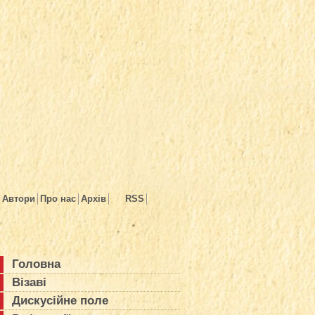
Автори
Про нас
Архів
RSS
Головна
Візаві
Дискусійне поле