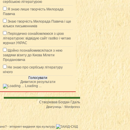
сербською літературою
Я знаю лише творчість Милорада
Павича
Знаю творчість Милорада Павича і ще
кількох письменників
Періодично ознайомлююся з цією
літературою: відвідую сайт rastko і читаю
журнал УКРАС
Щойно познайомився/лася з нею
завдяки візиту до Києва Мілети
Продановича
Не знаю про сербську літературу
нічого
Дивитися результати
Loading ...
Створював Богдан Гдаль
Двигунець - Wordpress