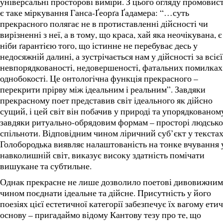
універсальні просторові виміри. З цього огляду промовис
є таке міркування Ганса-Ґеорґа Ґадамера: “…суть
прекрасного полягає не в протиставленні дійсності чи
вирізненні з неї, а в тому, що краса, хай яка неочікувана, є
ніби ґарантією того, що істинне не перебуває десь у
недосяжній далині, а зустрічається нам у дійсності за всієї 
невпорядкованості, недовершеності, фатальних помилках
однобокості. Це онтологічна функція прекрасного –
перекрити прірву між ідеальним і реальним”. Завдяки
прекрасному поет представив світ ідеального як дійсно
сущий, і цей світ він побачив у природі та упорядкованом
завдяки ритуально-обрядовим формам – просторі людсько
спільноти. Відповідним чином ліричний суб’єкт у текста
Голобородька виявляє налаштованість на тонке вчування 
навколишній світ, виказує високу здатність помічати
вишукане та субтильне.
Однак прекрасне не лише дозволило поетові дивовижним
чином поєднати ідеальне та дійсне. Присутність у його
поезіях цієї естетичної категорії забезпечує їх вагому ети
основу – пригадаймо відому Кантову тезу про те, що