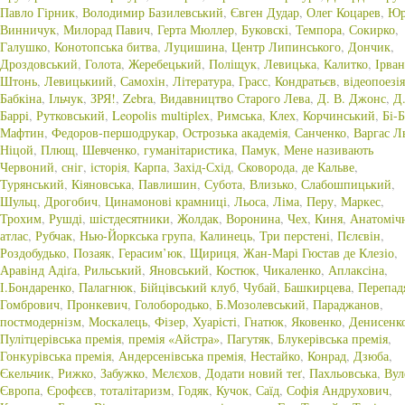
Павло Гірник
,
Володимир Базилевський
,
Євген Дудар
,
Олег Коцарев
,
Юр
Винничук
,
Милорад Павич
,
Герта Мюллер
,
Буковскі
,
Темпора
,
Сокирко
,
Галушко
,
Конотопська битва
,
Луцишина
,
Центр Липинського
,
Дончик
,
Дроздовський
,
Голота
,
Жеребецький
,
Поліщук
,
Левицька
,
Калитко
,
Ірва
Штонь
,
Левицькиий
,
Самохін
,
Література
,
Грасс
,
Кондратьєв
,
відеопоезія
Бабкіна
,
Ільчук
,
ЗРЯ!
,
Zebra
,
Видавництво Старого Лева
,
Д. В. Джонс
,
Д
Баррі
,
Рутковський
,
Leopolis multiplex
,
Римська
,
Клех
,
Корчинський
,
Бі-Б
Мафтин
,
Федоров-першодрукар
,
Острозька академія
,
Санченко
,
Варгас Л
Ніцой
,
Плющ
,
Шевченко
,
гуманітаристика
,
Памук
,
Мене називають
Червоний
,
сніг
,
історія
,
Карпа
,
Захід-Схід
,
Сковорода
,
де Кальве
,
Турянський
,
Кіяновська
,
Павлишин
,
Субота
,
Влизько
,
Слабошпицький
,
Шульц
,
Дрогобич
,
Цинамонові крамниці
,
Льоса
,
Ліма
,
Перу
,
Маркес
,
Трохим
,
Рушді
,
шістдесятники
,
Жолдак
,
Воронина
,
Чех
,
Киня
,
Анатоміч
атлас
,
Рубчак
,
Нью-Йоркська група
,
Калинець
,
Три перстені
,
Пєлєвін
,
Роздобудько
,
Позаяк
,
Герасим’юк
,
Щириця
,
Жан-Марі Гюстав де Клезіо
,
Аравінд Адіґа
,
Рильський
,
Яновський
,
Костюк
,
Чикаленко
,
Аплаксіна
,
І.Бондаренко
,
Палагнюк
,
Бійцівський клуб
,
Чубай
,
Башкирцева
,
Перепад
Гомбрович
,
Пронкевич
,
Голобородько
,
Б.Мозолевський
,
Параджанов
,
постмодернізм
,
Москалець
,
Фізер
,
Хуарісті
,
Гнатюк
,
Яковенко
,
Денисенк
Пулітцерівська премія
,
премія «Айстра»
,
Пагутяк
,
Блукерівська премія
,
Гонкурівська премія
,
Андерсенівська премія
,
Нестайко
,
Конрад
,
Дзюба
,
Єкельчик
,
Рижко
,
Забужко
,
Мєлєхов
,
Додати новий теґ
,
Пахльовська
,
Ву
Європа
,
Єрофєєв
,
тоталітаризм
,
Годяк
,
Кучок
,
Саїд
,
Софія Андрухович
,