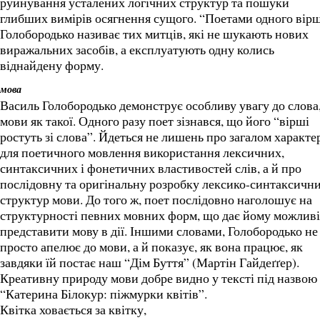
руйнування усталених логічних структур та пошуки
глибших вимірів осягнення сущого. “Поетами одного вір
Голобородько називає тих митців, які не шукають нових
виражальних засобів, а експлуатують одну колись
віднайдену форму.
мова
Василь Голобородько демонструє особливу увагу до слова
мови як такої. Одного разу поет зізнався, що його “вірші
ростуть зі слова”. Йдеться не лишень про загалом характе
для поетичного мовлення використання лексичних,
синтаксичних і фонетичних властивостей слів, а й про
послідовну та оригінальну розробку лексико-синтаксичн
структур мови. До того ж, поет послідовно наголошує на
структурності певних мовних форм, що дає йому можливі
представити мову в дії. Іншими словами, Голобородько не
просто апелює до мови, а й показує, як вона працює, як
завдяки їй постає наш “Дім Буття” (Мартін Гайдеґґер).
Креативну природу мови добре видно у тексті під назвою
“Катерина Білокур: піжмурки квітів”.
Квітка ховається за квітку,