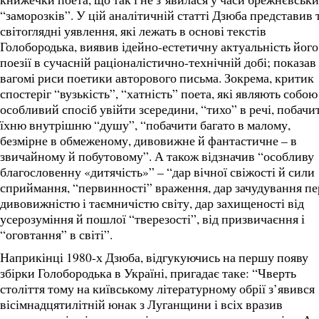
“заморозків”. У цій аналітичній статті Дзюба представив 
світоглядні уявлення, які лежать в основі текстів
Голобородька, виявив ідейно-естетичну актуальність його
поезії в сучасній раціоналістично-технічній добі; показав
вагомі риси поетики авторового письма. Зокрема, критик
спостеріг “вузькість”, “хатність” поета, які являють собою
особливий спосіб увійти зсередини, “тихо” в речі, побачи
їхню внутрішню “душу”, “побачити багато в малому,
безмірне в обмеженому, дивовижне й фантастичне – в
звичайному й побутовому”. А також відзначив “особливу
благословенну «дитячість»” – “дар вічної свіжості й сили
сприймання, “первинності” враження, дар зачудування пе
дивовижністю і таємничістю світу, дар захищеності від
усерозуміння й пошлої “тверезості”, від призвичаєння і
“оговтання” в світі”.
Наприкінці 1980-х Дзюба, відгукуючись на першу появу
збірки Голобородька в Україні, пригадає таке: “Чверть
століття тому на київському літературному обрії з’явився
вісімнадцятилітній юнак з Луганщини і всіх вразив