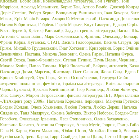
Кисельов
,
Борис Віан
,
новозеландська література
,
Гон Тувгейр
,
Тоні
Моррісон
,
Аскольд Мельничук
,
Борис Тен
,
Артюр Рембо
,
Джозеф Конра
Доріс Лессінг
,
Роберт Бернс
,
Володимир Винниченко
,
Іван Кочерга
,
Захе
Мазох
,
Еріх Марія Ремарк
,
Амвросій Метлинський
,
Олександр Довженко
Наталя Кобринська
,
Габріель Гарсія Маркес
,
Кнут Гамсунг
,
Едвард Стріх
Кость Буревій
,
Крістоф Рансмайр
,
Задура
,
грецька література
,
Василь Шк
Антонія С’юзан Байят
,
Марк Соколянський
,
Ярмінок
,
Олександр Бондар
,
Франц Кафка
,
Луганськ
,
СТАН
,
Василь Голобородько
,
Василь Старун
,
бр
Грімм
,
Михайло Грушевський
,
Гнат Хоткевич
,
Криворівня
,
Борис Олійн
Зачепилівка
,
Полтава
,
Микола Леонович
,
Олена Гаран
,
Наталка Фурса
,
Сергій Осока
,
Івано-Франківськ
,
Степан Пушик
,
Пауль Целан
,
Чернівці
,
Микола Куліш
,
Павло Тичина
,
Юрій Яновський
,
Байрон
,
антологія
,
Каза
Олександр Дюма
,
Марсель
,
Житомир
,
Олег Ольжич
,
Жорж Санд
,
Едгар 
Ернест Хемінгуей
,
Оук-Парк
,
Квітка-Основ’яненко
,
Гертруда Стайн
,
«втрачене покоління»
,
фемінізм
,
ізраїльська література
,
Київська старови
Чарльз Буковскі
,
Ярослав Клейноцький
,
Ігор Калинець
,
Любов Якимчук
,
Улас Самчук
,
Мирон Петровський
,
фінська література
,
ІБТ
,
Юрій іллєнко
«ЛітАкцент року 2008»
,
Наталена Королева
,
періодика
,
Мануела Гретковс
Богдан Жолдак
,
Олесь Ульяненко
,
Любов Голота
,
Любко Дереш
,
Наталка
Сняданко
,
Таня Малярчук
,
Оксана Забужко
,
Віктор Неборак
,
Богдан-Олег
Горобчук
,
Олександр Ірванець
,
Леся Степовичка
,
Олена Захарченко
,
Катерина Калитко
,
Антоніна Сторожук
,
Алвар Мутіс
,
Іздрик
,
Гриць Гай
Гапа Н. Карпа
,
Євген Маланюк
,
Юліан Шпол
,
Михайло Яловий
,
Володи
Рутківський
,
Ірена Карпа
,
Ґаррі Снайдер
,
Ірина Цілик
,
Петро Щириця
,
О