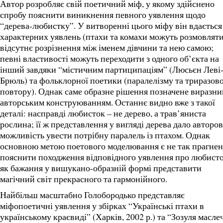
Автор розробляє свій поетичний міф, у якому здійснено
спробу пояснити виникнення певного уявлення щодо
“дерева-любистку”. У витворенні цього міфу він вдається
характерних уявлень (птахи та комахи можуть розмовляти
відсутнє розрізнення між іменем дівчини та нею самою;
певні властивості можуть переходити з одного об’єкта на
інший завдяки “містичним партиципаціям” (Люсьєн Леві
Брюль) та фольклорної поетики (паралелізму та триразов
повтору). Однак саме образне рішення позначене виразн
авторським конструюванням. Останнє видно вже з такої
деталі: насправді любисток – не дерево, а трав’яниста
рослина; її ж представлення у вигляді дерева дало авторов
можливість увести потрібну паралель із птахом. Однак
основною метою поетового моделювання є не так прагне
пояснити походження відповідного уявлення про любисто
як бажання у вишукано-образній формі представити
магічний світ прекрасного та гармонійного.
Найбільш масштабно Голобородько представляє
міфопоетичні уявлення у збірках “Українські птахи в
українському краєвиді” (Харків, 2002 р.) та “Зозуля масле