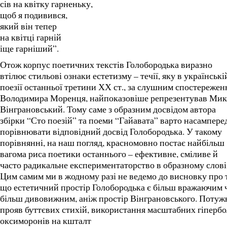
сів на квітку гарненьку,
щоб я подивився,
який він тепер
на квітці гарній
іще гарніший”.
Отож корпус поетичних текстів Голобородька виразно
втілює стильові ознаки естетизму – течії, яку в українські
поезії останньої третини ХХ ст., за слушним спостереже
Володимира Моренця, найпоказовіше репрезентував Мик
Вінграновський. Тому саме з образним досвідом автора
збірки “Сто поезій” та поеми “Гайавата” варто насампере
порівнювати відповідний досвід Голобородька. У такому
порівнянні, на наш погляд, красномовно постає найбільш
вагома риса поетики останнього – ефективне, сміливе й
часто радикальне експериментаторство в образному слові
Цим самим ми в жодному разі не ведемо до висновку про т
що естетичний простір Голобородька є більш вражаючим 
більш дивовижним, аніж простір Вінграновського. Поту
прояв буттєвих стихій, використання масштабних гіпербо
оксиморонів на кшталт