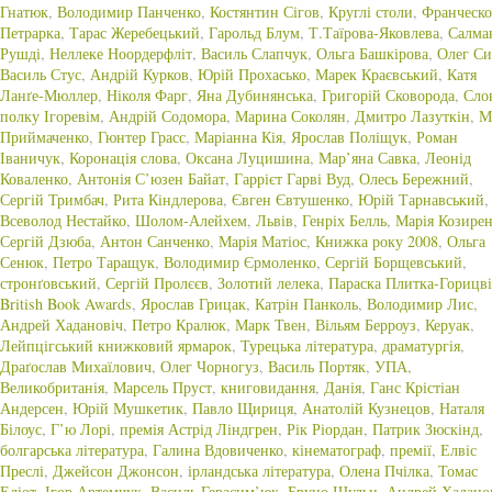
Гнатюк
,
Володимир Панченко
,
Костянтин Сігов
,
Круглі столи
,
Франческо
Петрарка
,
Тарас Жеребецький
,
Гарольд Блум
,
Т.Таїрова-Яковлева
,
Салма
Рушді
,
Неллеке Ноордерфліт
,
Василь Слапчук
,
Ольга Башкірова
,
Олег Си
Василь Стус
,
Андрій Курков
,
Юрій Прохасько
,
Марек Краєвський
,
Катя
Ланґе-Мюллер
,
Ніколя Фарг
,
Яна Дубинянська
,
Григорій Сковорода
,
Сло
полку Ігоревім
,
Андрій Содомора
,
Марина Соколян
,
Дмитро Лазуткін
,
М
Приймаченко
,
Гюнтер Грасс
,
Маріанна Кія
,
Ярослав Поліщук
,
Роман
Іваничук
,
Коронація слова
,
Оксана Луцишина
,
Мар’яна Савка
,
Леонід
Коваленко
,
Антонія С’юзен Байат
,
Гаррієт Гарві Вуд
,
Олесь Бережний
,
Сергій Тримбач
,
Рита Кіндлерова
,
Євген Євтушенко
,
Юрій Тарнавський
,
Всеволод Нестайко
,
Шолом-Алейхем
,
Львів
,
Генріх Белль
,
Марія Козире
Сергій Дзюба
,
Антон Санченко
,
Марія Матіос
,
Книжка року 2008
,
Ольга
Сенюк
,
Петро Таращук
,
Володимир Єрмоленко
,
Сергій Борщевський
,
стронґовський
,
Сергій Пролєєв
,
Золотий лелека
,
Параска Плитка-Горицві
British Book Awards
,
Ярослав Грицак
,
Катрін Панколь
,
Володимир Лис
,
Андрей Хадановіч
,
Петро Кралюк
,
Марк Твен
,
Вільям Берроуз
,
Керуак
,
Лейпцігський книжковий ярмарок
,
Турецька література
,
драматургія
,
Драґослав Михаїлович
,
Олег Чорногуз
,
Василь Портяк
,
УПА
,
Великобританія
,
Марсель Пруст
,
книговидання
,
Данія
,
Ганс Крістіан
Андерсен
,
Юрій Мушкетик
,
Павло Щириця
,
Анатолій Кузнецов
,
Наталя
Білоус
,
Г’ю Лорі
,
премія Астрід Ліндгрен
,
Рік Ріордан
,
Патрик Зюскінд
,
болгарська література
,
Галина Вдовиченко
,
кінематограф
,
премії
,
Елвіс
Преслі
,
Джейсон Джонсон
,
ірландська література
,
Олена Пчілка
,
Томас
Еліот
,
Ігор Артемчук
,
Василь Герасим’юк
,
Бруно Шульц
,
Андрей Хадано