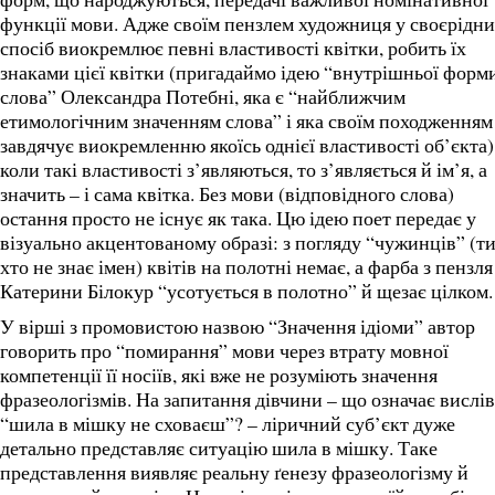
функції мови. Адже своїм пензлем художниця у своєрідн
спосіб виокремлює певні властивості квітки, робить їх
знаками цієї квітки (пригадаймо ідею “внутрішньої форм
слова” Олександра Потебні, яка є “найближчим
етимологічним значенням слова” і яка своїм походженням
завдячує виокремленню якоїсь однієї властивості об’єкта).
коли такі властивості з’являються, то з’являється й ім’я, а
значить – і сама квітка. Без мови (відповідного слова)
остання просто не існує як така. Цю ідею поет передає у
візуально акцентованому образі: з погляду “чужинців” (ти
хто не знає імен) квітів на полотні немає, а фарба з пензля
Катерини Білокур “усотується в полотно” й щезає цілком.
У вірші з промовистою назвою “Значення ідіоми” автор
говорить про “помирання” мови через втрату мовної
компетенції її носіїв, які вже не розуміють значення
фразеологізмів. На запитання дівчини – що означає вислів
“шила в мішку не сховаєш”? – ліричний суб’єкт дуже
детально представляє ситуацію шила в мішку. Таке
представлення виявляє реальну ґенезу фразеологізму й