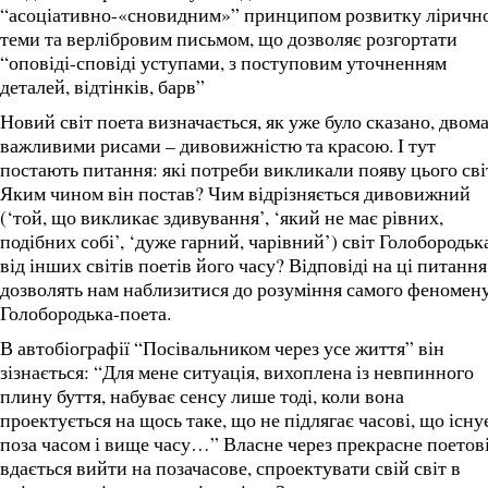
“асоціативно-«сновидним»” принципом розвитку ліричн
теми та верлібровим письмом, що дозволяє розгортати
“оповіді-сповіді уступами, з поступовим уточненням
деталей, відтінків, барв”
Новий світ поета визначається, як уже було сказано, двом
важливими рисами – дивовижністю та красою. І тут
постають питання: які потреби викликали появу цього сві
Яким чином він постав? Чим відрізняється дивовижний
(‘той, що викликає здивування’, ‘який не має рівних,
подібних собі’, ‘дуже гарний, чарівний’) світ Голобородьк
від інших світів поетів його часу? Відповіді на ці питання
дозволять нам наблизитися до розуміння самого феномен
Голобородька-поета.
В автобіографії “Посівальником через усе життя” він
зізнається: “Для мене ситуація, вихоплена із невпинного
плину буття, набуває сенсу лише тоді, коли вона
проектується на щось таке, що не підлягає часові, що існу
поза часом і вище часу…” Власне через прекрасне поетов
вдається вийти на позачасове, спроектувати свій світ в