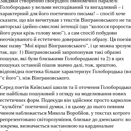
Завдяки створенню своєрідної омонімічної паралелі
Голобородько у вельми несподіваний та вигадливий – і
характерний для його поетичного письма! – спосіб хоче
сказати, що він вичитував з текстів Вінграновського не та
авторські ідейно-смислові інтенції (що “колосся проростає
його руки крізь голову мою”), а сам спосіб побудови
неочікуваного й естетично довершеного образу. Ця поезія
має назву “Мої вірші Вінграновського”, і це можна зрозум
так, що: 1) Вінграновський запропонував такі образні
пошуки, які були близькими Голобородькові та 2) в цих
пошуках останній пішов значно далі, тож, зрештою,
відповідна поетика більше характеризує Голобородька (в
“є його”), ніж Вінграновського.
Серед поетів Київської школи та її оточення Голобородько
не найбільш пошуковий з огляду на моделювання нових
естетичних форм. Подекуди він здійснює просто карколо
“кульбіти” поетичної думки, і в цьому до нього певним
чином наближається Микола Воробйов, у текстах котрого
репрезентовано світорозуміння, близьке до дзенського: во
зокрема, визначається настановою на кардинальне