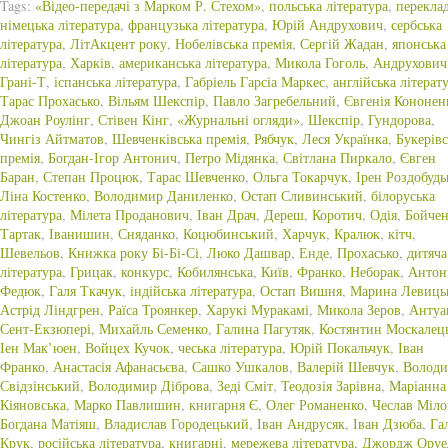
Tags:
«Відео-передачі з Марком Р. Стехом»
,
польська література
,
перекла
німецька література
,
французька література
,
Юрій Андрухович
,
сербська
література
,
ЛітАкцент року
,
Нобелівська премія
,
Сергій Жадан
,
японська
література
,
Харків
,
американська література
,
Микола Гоголь
,
Андрухович
Грані-Т
,
іспанська література
,
Габріель Гарсіа Маркес
,
англійська літерат
Тарас Прохасько
,
Вільям Шекспір
,
Павло Загребельний
,
Євгенія Кононен
Джоан Роулінг
,
Стівен Кінг
,
«Журнальні огляди»
,
Шекспір
,
Гундорова
,
Чингіз Айтматов
,
Шевченківська премія
,
Рябчук
,
Леся Українка
,
Букерівс
премія
,
Богдан-Ігор Антонич
,
Петро Мідянка
,
Світлана Пиркало
,
Євген
Баран
,
Степан Процюк
,
Тарас Шевченко
,
Ольга Токарчук
,
Ірен Роздобудь
Ліна Костенко
,
Володимир Даниленко
,
Остап Сливинський
,
білоруська
література
,
Мілета Проданович
,
Іван Драч
,
Дереш
,
Коротич
,
Одія
,
Бойчен
Тартак
,
Іванишин
,
Сняданко
,
Коцюбинський
,
Харчук
,
Кралюк
,
кітч
,
Шевельов
,
Книжка року Бі-Бі-Сі
,
Люко Дашвар
,
Енде
,
Прохасько
,
дитяча
література
,
Грицак
,
конкурс
,
Кобилянська
,
Київ
,
Франко
,
Неборак
,
Антон
Федюк
,
Галя Ткачук
,
індійська література
,
Остап Вишня
,
Марина Левиць
Астрід Ліндгрен
,
Раїса Троянкер
,
Харукі Муракамі
,
Микола Зеров
,
Антуа
Сент-Екзюпері
,
Михайль Семенко
,
Галина Пагутяк
,
Костянтин Москалец
Іен Мак’юен
,
Войцех Кучок
,
чеська література
,
Юрій Покальчук
,
Іван
Франко
,
Анастасія Афанасьєва
,
Сашко Ушкалов
,
Валерій Шевчук
,
Волод
Свідзінський
,
Володимир Діброва
,
Зеді Сміт
,
Теодозія Зарівна
,
Маріанна
Кіяновська
,
Марко Павлишин
,
книгарня Є
,
Олег Романенко
,
Чеслав Міл
Богдана Матіяш
,
Владислав Городецький
,
Іван Андрусяк
,
Іван Дзюба
,
Га
Крук
,
російська література
,
книгарні
,
мережева література
,
Джордж Оруе