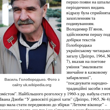
першо появи на шпаль
періодичних видань
відразу була сприйнята
захопленням та
подивуванням.
Володимир П’янов,
здійснюючи першу под
добірки текстів
Голобородька
українському читацьк
загалу (Дніпро, 1964, 
7), вказав на поетове
уміння “змалювати
звичайне в казковому
забарвленні”,
Василь Голобородько. Фото з
“поєднувати народно-
сайту uk.wikipedia.org
традиційні засоби з н
змістом”. Найбільшого розголосу у 1960-х рр. набула стат
Івана Дзюби “У дивосвіті рідної хати” (Дніпро, 1965, № 4)
що мала стати передмовою до збірки “Летюче віконце” –
книжечки поета, що так і не з’явилася у часи брежнєвськ