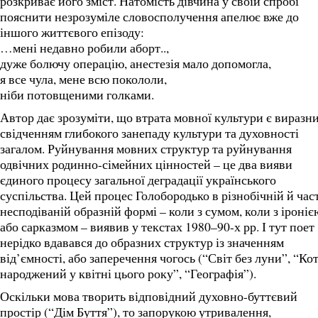
розкриває його зміст. Натомість дівчина у своїй спробі
пояснити незрозуміле словосполучення апелює вже до
іншого життєвого епізоду:
…мені недавно робили аборт..,
дуже болючу операцію, анестезія мало допомогла,
я все чула, мене всю покололи,
ніби потовщеними голками.
Автор дає зрозуміти, що втрата мовної культури є виразн
свідченням глибокого занепаду культури та духовності
загалом. Руйнування мовних структур та руйнування
одвічних родинно-сімейних цінностей – це два вияви
єдиного процесу загальної деградації українського
суспільства. Цей процес Голобородько в різнобічній й час
несподіваній образній формі – коли з сумом, коли з іроніє
або сарказмом – виявив у текстах 1980–90-х рр. І тут поет
нерідко вдавався до образних структур із значенням
від’ємності, або заперечення чогось (“Світ без луни”, “Ко
народжений у квітні цього року”, “Географія”).
Оскільки мова творить відповідний духовно-буттєвий
простір (“Дім Буття”), то запорукою утривалення,