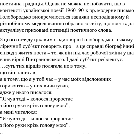
поетична традиція. Однак не можна не побачити, що в
контексті української поезії 1960–90-х рр. модерне письмо
Голобородько виокремлюється завдяки несподіваному й
різнобічному моделюванню образного світу, що поет вдал
актуалізує приховані потенції поетичного слова.
З цього огляду цікавим є один вірш Голобородька, в якому
ліричний суб’єкт говорить про – а це справді біографічни
епізод з життя поета – те, як він під час робочої зміни у ша
вчив вірші Вінграновського. І далі суб’єкт рефлектує:
…суть тих віршів полягала не в тому,
що він написав,
а в тому, що я у той час – у час моїх відслонених
горизонтів – у них вичитував,
адже у нього писалося:
“Я чув тоді – колосся проростає
з його руки крізь голову мою”,
а мені читалося:
“Я чув тоді – колосся проростає
з його руки крізь голову мою”.