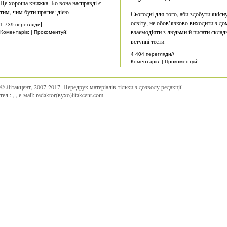
Це хороша книжка. Бо вона насправді є
тим, чим бути прагне: дією
Сьогодні для того, аби здобути якісн
освіту, не обов’язково виходити з до
|
1 739 перегляди
взаємодіяти з людьми й писати склад
Коментарів: | Прокоментуй!
вступні тести
//
4 404 перегляди
Коментарів: | Прокоментуй!
© Літакцент, 2007-2017
.
Передрук матеріалів тільки з дозволу редакції.
тел.:
,
, е-маіl:
redaktor(вухо)litakcent.com