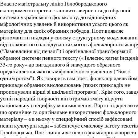
Власне магістральну лінію Голобородькового
експериментаторства становить звернення до образної
системи українського фольклору, до відповідних
міфологічних уявлень й використання усього цього як
матеріалу для своїх образних побудов. Поет виявляє
різноманітні підходи у своєму структурному моделюванні
від цілковитого наслідування якогось фольклорного жанр
(“Замовляння від печалі”) і оригінальної трансформації
образної системи певного тексту («Телесик, хатня інсцені
33-го року» до вигадливого й значущого образного
представлення якогось міфологічного уявлення (“Бик з
одним рогом”). Як говорить сам поет, фольклор давав йом
приклади образних висловлювань (таких прикладів не
пропонували вірші зі шкільної програми). Крім того, завд
усній народній творчості він отримав змогу відчути
національну специфіку мовомислення. Варто підкреслити
що органічне та оригінальне використання фольклорного
матеріалу – а в ньому у специфічний спосіб зафіксовані
певні культурні коди – забезпечує смислову ваготу текстів
Голобородька. Поет вивільняє певні фольклорні жанри та