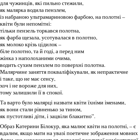
для чужинців, які пильно стежили,
як малярка водила пензлем,
із набраною ультрамариновою фарбою, на полотні –
квіти були непомітні:
тільки пензель торкався полотна,
як фарба щезала, усотувалася в полотно,
як молоко крізь цідилок –
біле полотно, та й годі, а перед ним
жінка з наполоханими очима,
водить сухим пензлем по поверхні полотна.
Малярчине заняття покваліфікували, як непрактичне
і таке, що не має сенсу,
хоч і не вороже для них,
тому залишили її в спокої.
Та варто було малярці назвати квіти їхніми іменами,
як вони стали рівненько за тином,
як пустотливі діти, і зацвіли блакитно”.
Образ Катерини Білокур, яка малює квіти на полотні, – є
вдалим, якщо мати на увазі поетичне зображення мовних
форм, що народжуються, передачі важливої номінативної