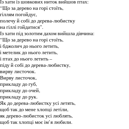
Із хати із шовкових ниток вийшов птах:
“Що за дерево на горі стоїть,
гіллям погойдує,
полечу й собі до дерева-любистку
на гіллі гойдатися”.
Із хати під золотим дахом вийшла дівчина:
“Що за дерево на горі стоїть,
і бджолич до нього летить,
і метелик до нього летить,
і птах до нього летить –
піду й собі до дерева-любистку,
вирву листочок.
Вирву листочок,
прикладу до губ,
прикладу до очей,
прикладу до рук.
Як до дерева-любистку усі летять,
щоб так до мене хлопці летіли,
як дерево-любисток усі люблять,
щоб так хлопці моє ім’я любили.