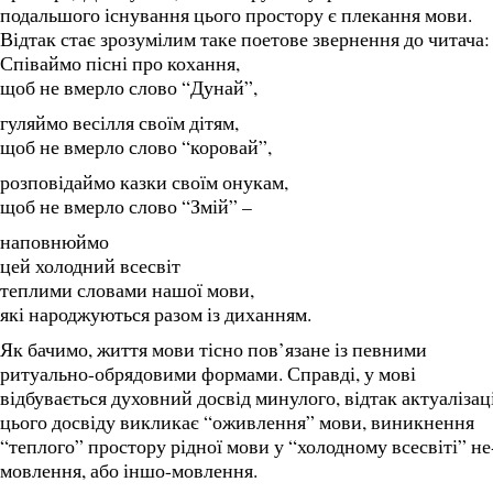
подальшого існування цього простору є плекання мови.
Відтак стає зрозумілим таке поетове звернення до читача:
Співаймо пісні про кохання,
щоб не вмерло слово “Дунай”,
гуляймо весілля своїм дітям,
щоб не вмерло слово “коровай”,
розповідаймо казки своїм онукам,
щоб не вмерло слово “Змій” –
наповнюймо
цей холодний всесвіт
теплими словами нашої мови,
які народжуються разом із диханням.
Як бачимо, життя мови тісно пов’язане із певними
ритуально-обрядовими формами. Справді, у мові
відбувається духовний досвід минулого, відтак актуалізац
цього досвіду викликає “оживлення” мови, виникнення
“теплого” простору рідної мови у “холодному всесвіті” не
мовлення, або іншо-мовлення.