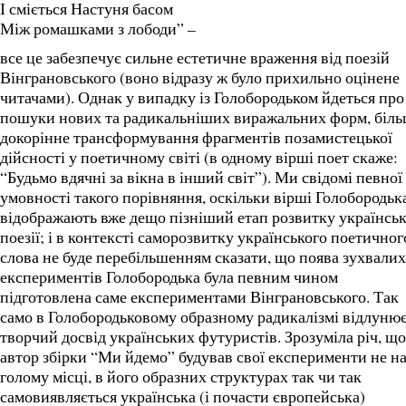
І сміється Настуня басом
Між ромашками з лободи” –
все це забезпечує сильне естетичне враження від поезій
Вінграновського (воно відразу ж було прихильно оцінене
читачами). Однак у випадку із Голобородьком йдеться про
пошуки нових та радикальніших виражальних форм, біл
докорінне трансформування фрагментів позамистецької
дійсності у поетичному світі (в одному вірші поет скаже:
“Будьмо вдячні за вікна в інший світ”). Ми свідомі певної
умовності такого порівняння, оскільки вірші Голобородьк
відображають вже дещо пізніший етап розвитку українськ
поезії; і в контексті саморозвитку українського поетичног
слова не буде перебільшенням сказати, що поява зухвалих
експериментів Голобородька була певним чином
підготовлена саме експериментами Вінграновського. Так
само в Голобородьковому образному радикалізмі відлуню
творчий досвід українських футуристів. Зрозуміла річ, що
автор збірки “Ми йдемо” будував свої експерименти не н
голому місці, в його образних структурах так чи так
самовиявляється українська (і почасти європейська)