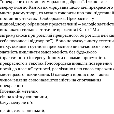
“прекрасне є символом морально доброго”. І якщо вже
звернутися до Кантових міркувань щодо ідеї прекрасного
мистецькому творі, то можна говорити про такі підстави ї
постання у текстах Голобородька. Прекрасне – у
відповідному образному представленні – володіє здатніс
викликати сильне естетичне враження (Кант: “Ми
затримуємось при розгляді прекрасного, бо розгляд цей са
себе посилює і відтворює”). Воно породжує чисту естети
втіху, оскільки сутність прекрасного визначається через
здатність викликати задоволеність без будь-якого
(практичного) інтересу. Іншими словами, присутність
прекрасного в текстах Голобородька виявляє повернення
поезії до власної сутності, реалізацію нею свого справжнь
мистецького покликання. В одному з віршів поет таким
чином виявив свою налаштованість на споглядання
прекрасного:
Рябенький метелик
сів на квітку конюшини,
бачу: меду не п’є –
це він, сам гарненький,