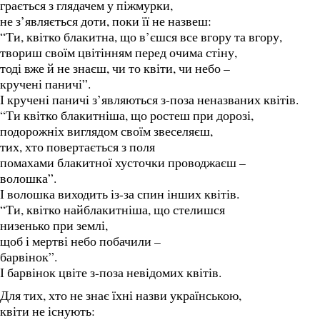
грається з глядачем у піжмурки,
не з’являється доти, поки її не назвеш:
“Ти, квітко блакитна, що в’єшся все вгору та вгору,
твориш своїм цвітінням перед очима стіну,
тоді вже й не знаєш, чи то квіти, чи небо –
кручені паничі”.
І кручені паничі з’являються з-поза неназваних квітів.
“Ти квітко блакитніша, що ростеш при дорозі,
подорожніх виглядом своїм звеселяєш,
тих, хто повертається з поля
помахами блакитної хусточки проводжаєш –
волошка”.
І волошка виходить із-за спин інших квітів.
“Ти, квітко найблакитніша, що стелишся
низенько при землі,
щоб і мертві небо побачили –
барвінок”.
І барвінок цвіте з-поза невідомих квітів.
Для тих, хто не знає їхні назви українською,
квіти не існують: