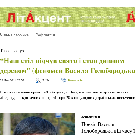
Чільна сторінка
»
Рефлексія
»
:
Тарас Пастух
“Наш стіл відчув свято і став дивним
деревом” (феномен Василя Голобородька
20 Лип 2011 02:58
5 194
Коментарів
Новий книжковий проект «ЛітАкценту». Невдовзі має вийти друком книжка
літературно-критичних портретів про 20-х популярних українських письменни
естетизм
Поезія Василя
Голобородька від часу ї