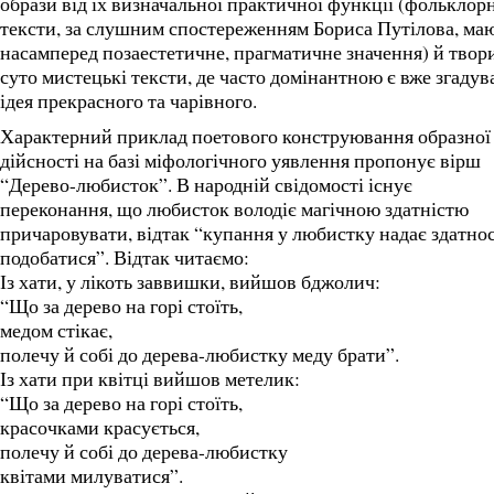
образи від їх визначальної практичної функції (фольклорн
тексти, за слушним спостереженням Бориса Путілова, ма
насамперед позаестетичне, прагматичне значення) й твор
суто мистецькі тексти, де часто домінантною є вже згадув
ідея прекрасного та чарівного.
Характерний приклад поетового конструювання образної
дійсності на базі міфологічного уявлення пропонує вірш
“Дерево-любисток”. В народній свідомості існує
переконання, що любисток володіє магічною здатністю
причаровувати, відтак “купання у любистку надає здатнос
подобатися”. Відтак читаємо:
Із хати, у лікоть заввишки, вийшов бджолич:
“Що за дерево на горі стоїть,
медом стікає,
полечу й собі до дерева-любистку меду брати”.
Із хати при квітці вийшов метелик:
“Що за дерево на горі стоїть,
красочками красується,
полечу й собі до дерева-любистку
квітами милуватися”.