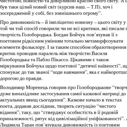
чистотою, ніжністю та довірливою красою свого світу. А 
був таки цілий новий світ (курсив наш. – Т.П), хоч і
зосереджений у собі, без зовнішнього огрому”.
Про дивовижність – й імпліцитно новизну – цього світу у
той чи той спосіб говорили чи не всі критики, які писали 
творчість Голобородька. Богдан Бойчук пов’язував її з
поетовим рідкісним умінням тотально метаморфозувати
елементи фольклору. І за таким способом образотворення
критик проводив паралель між творчістю Василя
Голобородька та Пабло Пікассо. Цікавими є також
міркування Бойчука щодо поетової “дитячої наївності”, щ
спонукає до так званої “ходи навмання”, яка є найкоротш
дорогою до правди.
Володимир Моренець говорив про Голобородькове “творч
дуже винахідливе застосування самої казкової матриці до
актуальних явищ сьогодення”. Казкове начало в текстах
поета, додавав дослідник, творить ситуацію “чистого
відання”; таку, що “стверджує особистість в її родовій
приналежності, рятує від цивілізаційної уніфікованості”.
Людмила Таран пов’язувала дивовижність із поетовим