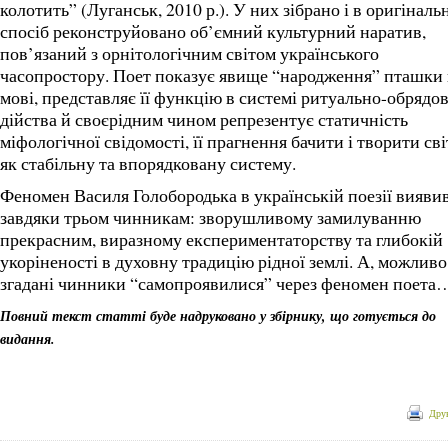
колотить” (Луганськ, 2010 р.). У них зібрано і в оригіналь
спосіб реконструйовано об’ємний культурний наратив,
пов’язаний з орнітологічним світом українського
часопростору. Поет показує явище “народження” пташки 
мові, представляє її функцію в системі ритуально-обрядо
дійства й своєрідним чином репрезентує статичність
міфологічної свідомості, її прагнення бачити і творити сві
як стабільну та впорядковану систему.
Феномен Василя Голобородька в українській поезії вияви
завдяки трьом чинникам: зворушливому замилуванню
прекрасним, виразному експериментаторству та глибокій
укоріненості в духовну традицію рідної землі. А, можливо
згадані чинники “самопроявилися” через феномен поета
Повний текст статті буде надруковано у збірнику, що готується до
видання.
Дру