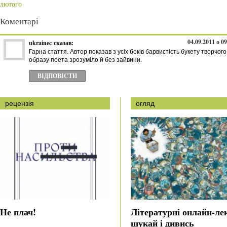
лютого
Коментарі
04.09.2011 о 0
ukrainec
сказав:
Гарна стаття. Автор показав з усіх боків барвистість букету творчого
образу поета зрозуміло й без зайвини.
ВІДПОВІCТИ
рецензія
огляд
Не плач!
Літературні онлайн-лек
шукай і дивись