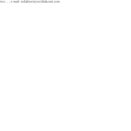
тел.:
,
, е-маіl:
redaktor(вухо)litakcent.com