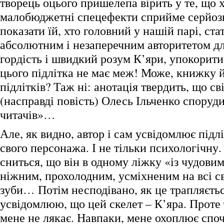
творець оцього пришелепа вірить у те, що х
малобюджетні спецефекти сприйме серйоз
показати їй, хто головний у нашій парі, ста
абсолютним і незаперечним авторитетом для
гордість і швидкий розум К’яри, упокори
цього підлітка не має меж! Може, книжку 
підлітків? Таж ні: анотація твердить, що св
(насправді повість) Олесь Ільченко споруд
читачів»…
Але, як видно, автор і сам усвідомлює підлі
свого персонажа. І не тільки психологічну
сниться, що він в одному ліжку «із чудови
ніжним, прохолодним, усміхненим на всі св
зуби… Потім несподівано, як це трапляєтьс
усвідомлюю, що цей скелет – К’яра. Проте 
мене не лякає. Навпаки, мене охоплює споч