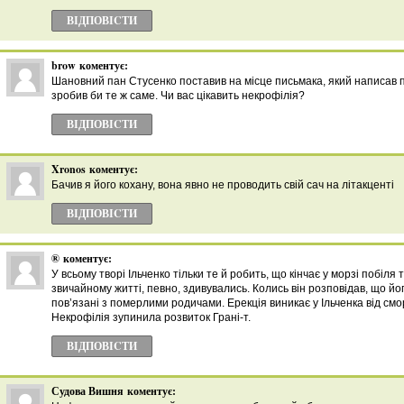
ВІДПОВІCТИ
brow
коментує:
Шановний пан Стусенко поставив на місце письмака, який написав п
зробив би те ж саме. Чи вас цікавить некрофілія?
ВІДПОВІCТИ
Xronos
коментує:
Бачив я його кохану, вона явно не проводить свій сач на літакценті
ВІДПОВІCТИ
®
коментує:
У всьому творі Ільченко тільки те й робить, що кінчає у морзі побіля т
звичайному житті, певно, здивувались. Колись він розповідав, що йо
пов’язані з померлими родичами. Ерекція виникає у Ільченка від смо
Некрофілія зупинила розвиток Грані-т.
ВІДПОВІCТИ
Судова Вишня
коментує: