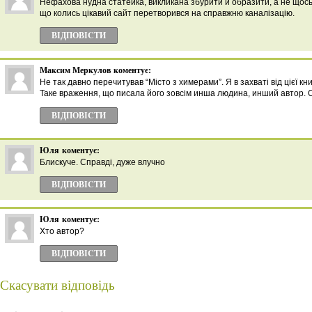
Нефахова нудна статейка, викликана збурити й образити, а не щось
що колись цікавий сайт перетворився на справжню каналізацію.
ВІДПОВІCТИ
Максим Меркулов
коментує:
Не так давно перечитував “Місто з химерами”. Я в захваті від цієї кн
Таке враження, що писала його зовсім инша людина, инший автор. С
ВІДПОВІCТИ
Юля
коментує:
Блискуче. Справді, дуже влучно
ВІДПОВІCТИ
Юля
коментує:
Хто автор?
ВІДПОВІCТИ
Скасувати відповідь