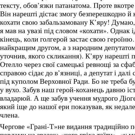
тексту, обов’язки патанатома. Проте вкотре
Він нарешті дістає змогу безперешкодно й 
кохати свою забальзамовану К’яру! Думаю,
я мав на увазі під словом «кохати». Однак і
кінець, коли голгерой застає свою героїню…
найкращим другом, а з народним депутатом
уточнив, якого скликання). К’яру нарешті 
Отелло через свої самецькі ревнощі за сф
справою сідає до в’язниці, а депутат і далі
під куполом Верховної Ради. Бо не треба б
у вухо. Забув наш герой-коханець давню іст
владарюй. А ще забув учення мудрого Діог
який іще до нашої ери показував, як недале
члена.
Чергове «Грані-Т»не видання традиційно 
перлами на зразок: «чого гріха таїти», «у м