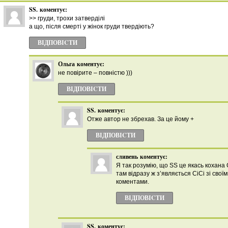
SS.
коментує:
>> груди, трохи затверділі
а що, після смерті у жінок груди твердіють?
ВІДПОВІCТИ
Ольга
коментує:
не повірите – повністю )))
ВІДПОВІCТИ
SS.
коментує:
Отже автор не збрехав. За це йому +
ВІДПОВІCТИ
сливень
коментує:
Я так розумію, що SS це якась кохана 
там відразу ж з’являється СіСі зі сво
коментами.
ВІДПОВІCТИ
SS.
коментує: