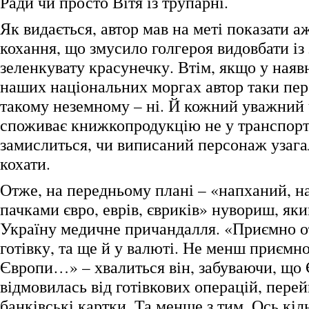
Ради чи просто Вітя із трупарні.
Як видається, автор мав на меті показати а
кохання, що змусило голгероя видовбати із
зеленкувату красунечку. Втім, якщо у наявн
наших національних моргах автор таки пер
такому неземному – ні. Й кожний уважний 
споживає книжкопродукцію не у транспорті,
замислиться, чи виписаний персонаж узага
кохати.
Отже, на передньому плані – «напханий, 
пачками євро, еврів, євриків» нувориш, яки
Україну медичне причандалля. «Приємно 
готівку, та ще й у валюті. Не менш приємно
Європи…» – хвалиться він, забуваючи, що 
відмовилась від готівкових операцій, пер
банківські картки. Та менше з тим. Ось кі