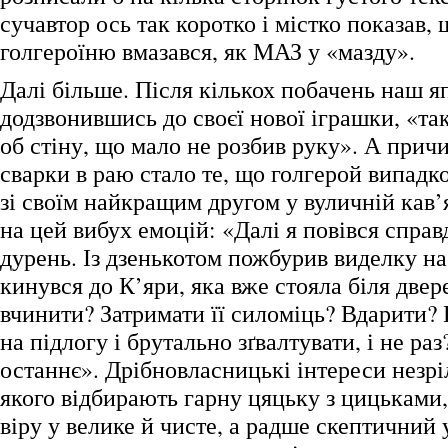
сучавтор ось так коротко і містко показав, 
голгероїню вмазався, як МАЗ у «мазду».
Далі більше. Після кількох побачень наш яп
додзвонившись до своєї нової іграшки, «та
об стіну, що мало не розбив руку». А при
сварки в раю стало те, що голгерой випадк
зі своїм найкращим другом у вуличній кав’
на цей вибух емоцій: «Далі я повівся справ
дурень. Із дзенькотом пожбурив виделку на
кинувся до К’яри, яка вже стояла біля двер
вчинити? Затримати її силоміць? Вдарити?
на підлогу і брутально зґвалтувати, і не ра
останнє». Дрібновласницькі інтереси незрі
якого відбирають гарну цяцьку з цицьками
віру у велике й чисте, а радше скептичний 