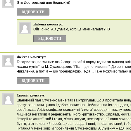
Это Достоевский для бедных))))
ВІДПОВІCТИ
zhelezna
коментує:
Ой! Точно! А я думаю, кого це мені нагадує? :D
ВІДПОВІCТИ
zhelezna
коментує:
Товариство, погляньте який сюр: на сайті поряд (одна за одною) вмі
кохана мумія” та М. Суховецького “Пісня для очищення”. До речі, с
Чикаленка, а потім — цю порнографію. Н-да… Таке можливо тільки в
ВІДПОВІCТИ
Євгенія
коментує:
Шановний пан Стусенко мене так заінтригував, що я прочитала нову
зразу: вона таки цікава і добре написана. Небанальна історія двох, 
розв”язка… А філософсько-есеїстичні “листи” всередині тексту прос
лишився негативізм рецензента і його критиканство. Справді, книга
“історії кохання”, хай і такої, м”яко кажучи, несподіваної, вона зачі
буття, а от головний герой, щира правда, і яппі, і інфантильний, і з
читання у мене зовсім протилежні Стусенковим. А Ільченку – вдячні