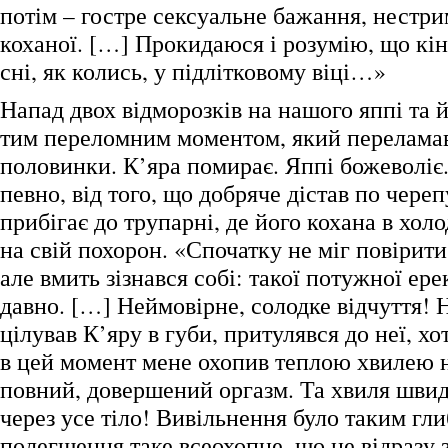
потім – гостре сексуальне бажання, нестри
коханої. […] Прокидаюся і розумію, що кін
сні, як колись, у підлітковому віці…»
Напад двох відморозків на нашого яппі та й
тим переломним моментом, який переламав 
половинки. К’яра помирає. Яппі божеволіє. 
певно, від того, що добряче дістав по череп
прибігає до трупарні, де його кохана в хол
на свій похорон. «Спочатку не міг повірити 
але вмить зізнався собі: такої потужної ере
давно. […] Неймовірне, солодке відчуття! 
цілував К’яру в губи, притулявся до неї, х
в цей момент мене охопив теплою хвилею 
повний, довершений оргазм. Та хвиля шви
через усе тіло! Вивільнення було таким гл
полегшення таке всеохопне, що не відразу 