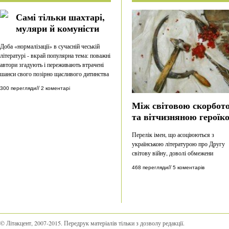
Самі тільки шахтарі,
муляри й комуністи
Доба «нормалізації» в сучасній чеській
літературі - вкрай популярна тема: поважні
автори згадують і переживають втрачені
шанси свого позірно щасливого дитинства
//
300 перегляди
2 коментарі
Між світовою скорбот
та вітчизняною героїк
Перелік імен, що асоціюються з
українською літературою про Другу
світову війну, доволі обмежени
//
468 перегляди
5 коментарів
© Літакцент, 2007-2015
.
Передрук матеріалів тільки з дозволу редакції.