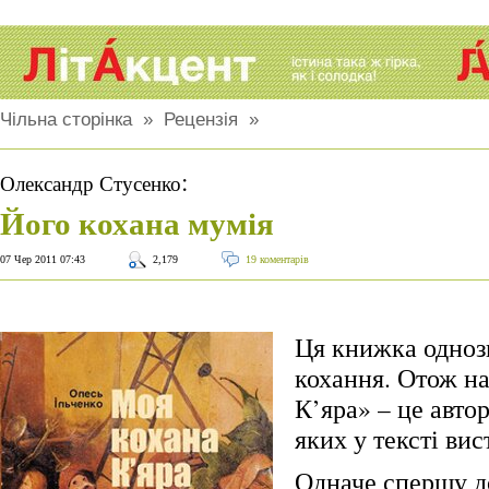
Чільна сторінка
»
Рецензія
»
:
Олександр Стусенко
Його кохана мумія
07 Чер 2011 07:43
2,179
19 коментарів
Ця книжка одноз
кохання. Отож н
К’яра» – це авто
яких у тексті вис
Одначе спершу д