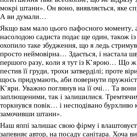
мокрі штани». Он воно, виявляється, яке с
А ви думали…
Якщо вам мало цього пафосного моменту, а
насолодою садиста подає ще один, також із
охопило таке збудження, що я ледь стримув
просто неймовірна… Здається, і настала ш
першого разу, коли я тут із К’ярою… Що 
пестив її груди, трохи затверділі; проте вір
щось придумають, аби повернути пружність
К’яри. Уважно поглянув на її очі… Та вони
заплющеними, так і залишилися. Тремтячи
торкнувся повік… і несподівано бурхливо к
замочивши штани».
Наш яппі залишає свою фірму і влаштовуєть
запевняє автор, на посаду санітара. Хоча ви