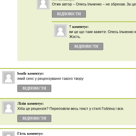
Отже автор – Олесь Ільченко – не збрехав. За це
ВІДПОВІCТИ
?
коментує:
ви це що таке кажете: Олесь Ільченко
Жэсть.
ВІДПОВІCТИ
beatle
коментує:
який сенс у рецензуванні такого твору
ВІДПОВІCТИ
Лілія
коментує:
Хіба це рецензія? Переповіли весь текст у стилі Гобліна і все.
ВІДПОВІCТИ
Гість
коментує: