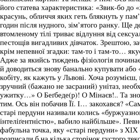
його статева характеристика: «Звик-бо до
красунь, обличчя яких геть блякнуть у пам’я
годин після нудного, зім’ятого ранку. Ще д
втомленому тілі триває відлуння від сексуа
пестощів вигадливих дівчаток. Зрештою, за
крім непевної згадки: там-то і там-то… яку
Адже за якийсь тиждень фізіологія починає
й доводиться знову банально купувати або 
кобіту, як кажуть у Львові. Хоча розумієш,
зручний (бажано не засраний) унітаз, необ
ужитку…» О Беґбеде(р)! О Мінаєв!.. Та зн
тим. Ось він побачив Її. І… закохався? «Сам
старі пердуни називали колись «буржуазн
інтеліґентністю», вабило найбільше». Певно,
фабульна точка, яку «старі пердуни» з ХІХ 
розписали б на кілька сторінок густого тек