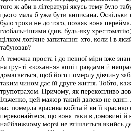
того ж аби в літературі якусь тему було таб
цього мала б уже бути виписана. Оскільки 
було трохи не до того, позаяк вона перейм
глобальнішими (див. будь-яку хрестоматію)
цілком логічне запитання: хто, коли і в як
табуював?
А темочка проста і до певної міри вже зна
на ґрунті «кохання» яппі правдами й непр
домагається, щоб його померлу дівчину заб
таким чином дає їй друге життя. Тобто, каж
трупотрахом. Причому, як переконливо до
Ільченко, цей мажор такий далеко не оди
вас померла красива кобіта й ви її красиво
переконайтеся, що вона таки в домовині й 
найближчому морзі не втішається якийсь де