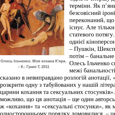
терміни. Як п’яни
безсовісний іроні
переконаний, що
існує. Але тільк
статевого потягу
однієї кіноперсо
– Пушкін, Шекспі
потім – банальн
Олесь Ільченко. Моя кохана К'яра.
Олесь Ільченко с
– К.: Грані-Т, 2011
межі банальності
сказано в невиправдано розлогій анотації,
розкрити одну з табуйованих у нашій літера
царини кохання та сексуальних стосунків»
можливо, що ця анотація – ще один авторсь
ж «кохання» та «сексуальні стосунки», як 
односторонньому порядку домовилися, – ц