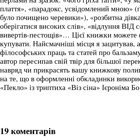
плаття», «парадокс, усвідомлений мною» (
було почищено черевики»), «розбитна дівк
оберігатися високих слів», «відлуння ВІД 
вивертів-пестощів»… Цієї книжки можете 
купувати. Найсмачніші місця я зацитував, а
філософських праць та статей про бальзаму
автор пересипав свій твір для більшої пере
навряд чи прикрасять вашу книжкову поли
на те, що в оформленні обкладинки викор
«Пекло» із триптиха «Віз сіна» Ієроніма Бо
19 коментарів